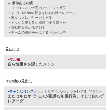
→
価値ある功績
・ヨーロッパでの死のグループで首位
・すでに1/8 final 行きを決めた唯一のチーム
・際立つ方法でリーガを支配
・メッシ欠場を良い成績で乗り切った
・貢献度を高める第2列
・チームの信頼を手にするバルベルデ
見出し2
■
マル秘
自ら慎重さを課したメッシ
その他の見出し
■
チャンピオンズ
／ビクトリア･ピルセン 0-5 レアル･マドリー
またセルヒオ･ラモスが乱暴な加害行為、そして白いゴ
レアーダ