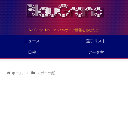
No Barça, No Life. バルサコア情報をあなたに
ニュース
選手リスト
日程
データ室
ホーム
スポーツ紙