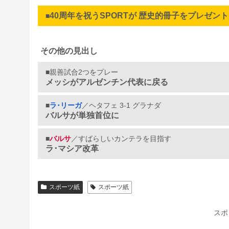
40周年を祝うSPORTが 歴史的冊子をプレゼン
■
その他の見出し
■親善試合2つをプレー
メッシがアルゼンチン代表に戻る
■
ラ･リーガ
／ヘタフェ 3-1 グラナダ
バルサが単独首位に
■
バルサ
／すばらしいカンテラを目指す
ラ･マシア改革
スポーツ紙
スポーツ紙
スポ