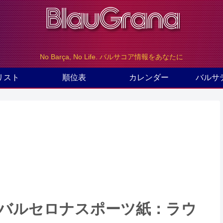
No Barça, No Life. バルサコア情報をあなたに
リスト
順位表
カレンダー
バルサ
）のバルセロナスポーツ紙：ラウ