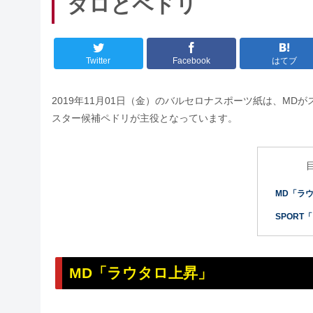
タロとペドリ
Twitter
Facebook
はてブ
2019年11月01日（金）のバルセロナスポーツ紙は、MD
スター候補ペドリが主役となっています。
MD「ラ
SPORT
MD「ラウタロ上昇」