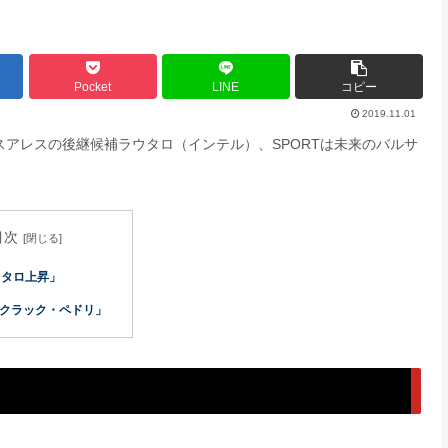
Pocket
LINE
コピー
2019.11.01
がスアレスの後継候補ラウタロ（インテル）、SPORTは未来のバルサ
目次
ウタロ上昇」
「クラック・ペドリ」