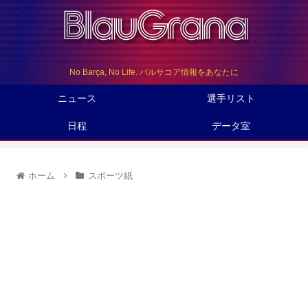
No Barça, No Life. バルサコア情報をあなたに
ニュース
選手リスト
日程
データ室
ホーム
スポーツ紙