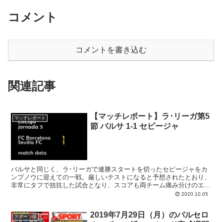
コメント
コメントを書き込む
関連記事
【マッチレポート】ラ･リーガ第5
マッチレポート
節 バルサ 1-1 セビージャ
バルサと同じく、ラ･リーガで連勝スタートを切ったセビージャをカ
ンプノウに迎えての一戦。厳しいテストになると予想されたとおり、
非常にタフで拮抗した試合となり、スコアも両チーム痛み分けのエン
パテ（1-1）で終わった。前半8分にルーク･デ･ヨングが先制し、その
2020.10.05
直後にコウチーニョ弾で追い付く展開。
2019年7月29日（月）のバルセロ
スポーツ紙