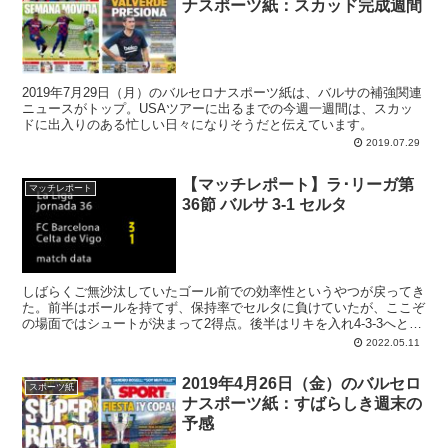
ナスポーツ紙：スカッド完成週間
2019年7月29日（月）のバルセロナスポーツ紙は、バルサの補強関連
ニュースがトップ。USAツアーに出るまでの今週一週間は、スカッ
ドに出入りのある忙しい日々になりそうだと伝えています。
2019.07.29
【マッチレポート】ラ･リーガ第
マッチレポート
36節 バルサ 3-1 セルタ
しばらくご無沙汰していたゴール前での効率性というやつが戻ってき
た。前半はボールを持てず、保持率でセルタに負けていたが、ここぞ
の場面ではシュートが決まって2得点。後半はリキを入れ4-3-3へと戻
したことで改善され、早々にオーバの3点目が決まり勝利を決定づけ
2022.05.11
た。気が気でなかったのはアラウホが頭部を打ち倒れた場面。この勝
利により、チャビチームは2位確保に大きく近づいている。
2019年4月26日（金）のバルセロ
スポーツ紙
ナスポーツ紙：すばらしき週末の
予感