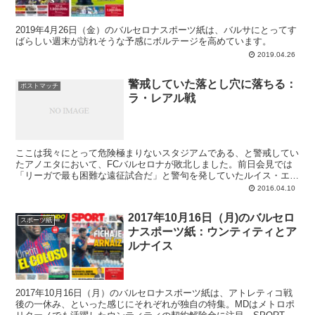
2019年4月26日（金）のバルセロナスポーツ紙は、バルサにとってす
ばらしい週末が訪れそうな予感にボルテージを高めています。
2019.04.26
警戒していた落とし穴に落ちる：
ポストマッチ
ラ・レアル戦
ここは我々にとって危険極まりないスタジアムである、と警戒してい
たアノエタにおいて、FCバルセロナが敗北しました。前日会見では
「リーガで最も困難な遠征試合だ」と警句を発していたルイス・エン
リケでしたが、その監督の大胆ローテーションは残念ながら機能せ
2016.04.10
ず。選手たちは選手たちでまたも試合にフワッと入り、ひとつめの決
定機で呆気なく先制点を奪われて自らの首を絞めました。チームに元
2017年10月16日（月)のバルセロ
気のない状況で逆転を義務付けられるのは正直辛い。フォームが上が
スポーツ紙
ナスポーツ紙：ウンティティとア
るはずの4月に逆に下がっていることが、バルサに対する不安を増幅
させています。
ルナイス
2017年10月16日（月）のバルセロナスポーツ紙は、アトレティコ戦
後の一休み、といった感じにそれぞれが独自の特集。MDはメトロポ