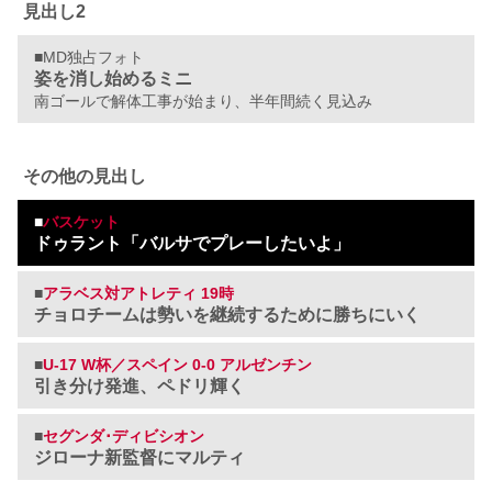
見出し2
■MD独占フォト
姿を消し始めるミニ
南ゴールで解体工事が始まり、半年間続く見込み
その他の見出し
■
バスケット
ドゥラント「バルサでプレーしたいよ」
■
アラベス対アトレティ 19時
チョロチームは勢いを継続するために勝ちにいく
■
U-17 W杯／スペイン 0-0 アルゼンチン
引き分け発進、ペドリ輝く
■
セグンダ･ディビシオン
ジローナ新監督にマルティ