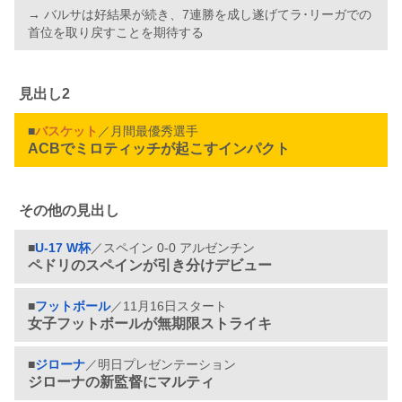
→ バルサは好結果が続き、7連勝を成し遂げてラ･リーガでの
首位を取り戻すことを期待する
見出し2
■
バスケット
／月間最優秀選手
ACBでミロティッチが起こすインパクト
その他の見出し
■
U-17 W杯
／スペイン 0-0 アルゼンチン
ペドリのスペインが引き分けデビュー
■
フットボール
／11月16日スタート
女子フットボールが無期限ストライキ
■
ジローナ
／明日プレゼンテーション
ジローナの新監督にマルティ