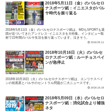
2018年5月11日（金）のバルセロ
スポーツ紙
ナスポーツ紙：イニエスタがバル
サ時代を振り返る
2018年5月11日（金）のバルセロナスポーツ紙は、MDもSPORTも退
団が近づいてきたアンドレス･イニエスタを大特集。インタビュー取
材で22年間のバルサ生活を振り返っています。泣きそう。
2018.05.11
2018年10月16日（火）のバルセ
スポーツ紙
ロナスポーツ紙：ルーチョスペイ
ンが急停止
2018年10月16日（火）のバルセロナスポーツ紙は、エンリケスペイ
ンの初黒星とバルサのセントラル問題が二大ニュースです。
2018.10.16
2018年5月09日（水）のバルセロ
スポーツ紙
ナスポーツ紙：消化試合より補強
ネタ