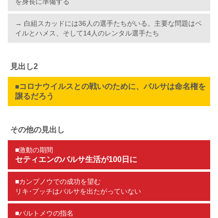
を身長に準備する
→ 白組スカッドには36人の選手たちがいる。主要な問題はベ
イルとハメス、そして14人のレンタル選手たち
見出し2
コロナウイルスとの戦いのために、バルサは命名権を
■
譲るだろう
その他の見出し
■激動の期間
セティエンのバルサ生活が100日に
■カンプノウでの成功を望む
リキ･プッチはバルサを出たがっていない
■バルトメウの指名