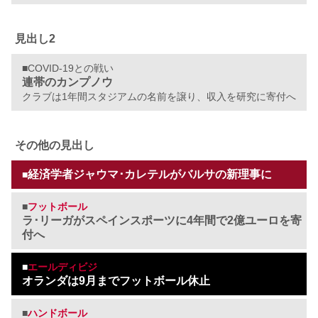
見出し2
■COVID-19との戦い
連帯のカンプノウ
クラブは1年間スタジアムの名前を譲り、収入を研究に寄付へ
その他の見出し
経済学者ジャウマ･カレテルがバルサの新理事に
■
■
フットボール
ラ･リーガがスペインスポーツに4年間で2億ユーロを寄
付へ
■
エールディビジ
オランダは9月までフットボール休止
■
ハンドボール