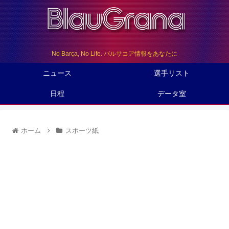
No Barça, No Life. バルサコア情報をあなたに
ニュース
選手リスト
日程
データ室
ホーム
スポーツ紙