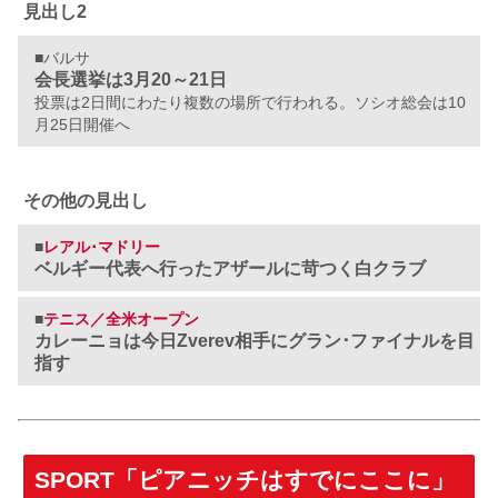
見出し2
■バルサ
会長選挙は3月20～21日
投票は2日間にわたり複数の場所で行われる。ソシオ総会は10
月25日開催へ
その他の見出し
■
レアル･マドリー
ベルギー代表へ行ったアザールに苛つく白クラブ
■
テニス／全米オープン
カレーニョは今日Zverev相手にグラン･ファイナルを目
指す
SPORT「ピアニッチはすでにここに」