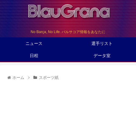
No Barça, No Life. バルサコア情報をあなたに
ニュース
選手リスト
日程
データ室
ホーム
スポーツ紙