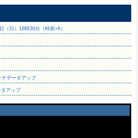
6日（日）18時30分（時差+8）
間
のマッチデータアップ
ータアップ