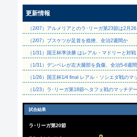
更新情報
（2/07）アルメリアとのラ･リーガ第23節は2月2
（2/07）ブスケツが足首を捻挫、全治2週間か
（1/31）国王杯準決勝 はレアル・マドリーと対戦
（1/31）デンベレが左大腿部を負傷、全治5-6週
（1/26）国王杯1/4 final レアル・ソシエダ戦
（1/23）ラ･リーガ第18節ヘタフェ戦のマッチデ
試合結果
ラ･リーガ第20節