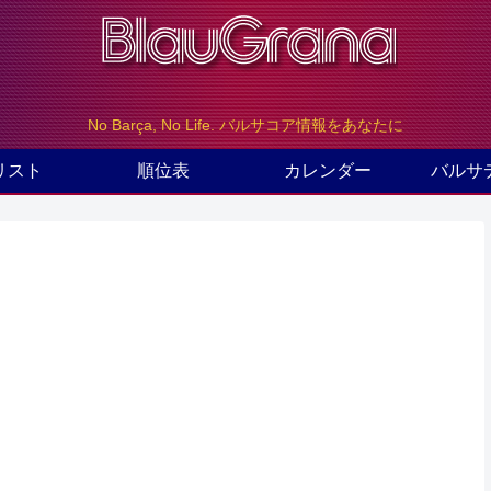
No Barça, No Life. バルサコア情報をあなたに
リスト
順位表
カレンダー
バルサ