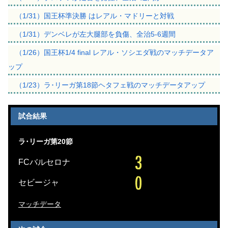
（1/31）国王杯準決勝 はレアル・マドリーと対戦
（1/31）デンベレが左大腿部を負傷、全治5-6週間
（1/26）国王杯1/4 final レアル・ソシエダ戦のマッチデータア
ップ
（1/23）ラ･リーガ第18節ヘタフェ戦のマッチデータアップ
試合結果
ラ･リーガ第20節
FCバルセロナ
セビージャ
マッチデータ