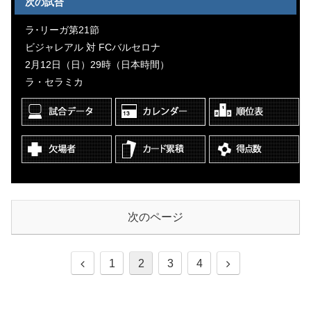
次の試合
ラ･リーガ第21節
ビジャレアル 対 FCバルセロナ
2月12日（日）29時（日本時間）
ラ・セラミカ
次のページ
1
2
3
4