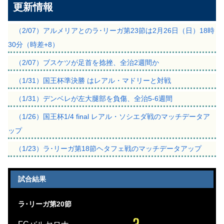
更新情報
（2/07）アルメリアとのラ･リーガ第23節は2月26日（日）18時
30分（時差+8）
（2/07）ブスケツが足首を捻挫、全治2週間か
（1/31）国王杯準決勝 はレアル・マドリーと対戦
（1/31）デンベレが左大腿部を負傷、全治5-6週間
（1/26）国王杯1/4 final レアル・ソシエダ戦のマッチデータア
ップ
（1/23）ラ･リーガ第18節ヘタフェ戦のマッチデータアップ
試合結果
ラ･リーガ第20節