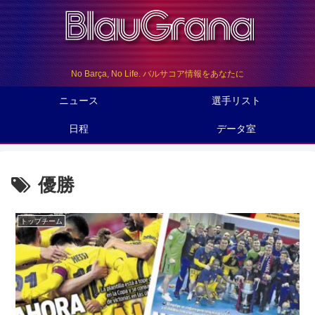
No Barça, No Life. バルサコア情報をあなたに
ニュース
選手リスト
日程
データ室
優勝
トップチーム