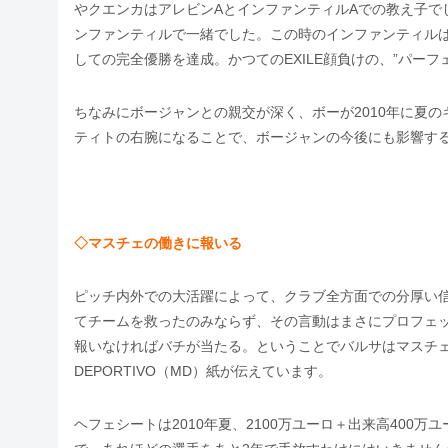
やクエンカはアレビンAとインファンティルAでの教え子で
ンファンティルで一緒でした。この時のインファンティルは
しての完全優勝を達成。かつてのEXILE顔負けの、”パーフ
ちなみにボージャンとの親交が深く、ボーが2010年に夏
ティトの右腕になることで、ボージャンの今後にも影響す
◇マスチェの働きに報いる
ピッチ内外での大活躍によって、クラブ全方面での分厚い
てチームを救ったのみならず、その言動はまさにプロフェ
報いなければバチが当たる。ということでバルサはマスチェ
DEPORTIVO（MD）紙が伝えています。
ヘフェシートは2010年夏、2100万ユーロ＋出来高400