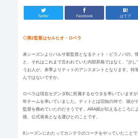
Twitter
Facebook
はてブ
◇第2監督はセルヒオ・ロベラ
来シーズンよりバルサ新監督となるティト・ビラノバの、
と、それはこれまで言われていた内部昇格ではなく、”少し
うお人が、来季よりティトのアシスタントとなります。特筆
んではないですか。
ロベラは現在セグンダBに所属するセウタを率いていますが、
年チームを率いていました。ティトとは旧知の仲で、彼が
監督を務めていたのだそうです。ARA紙が伝えるところに
後、公式発表となる運びとのことです。
8シーズンにわたってカンテラのコーチをやっていたこと