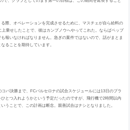
んので、クラブとしてのまず第一の目標は、この期間を延長すること
くる際、オペレーションを完成させるために、マスチェが自ら給料の
に上乗せしたことで、彼はカンプノウへやってこれた。ならばペップ
でも報いなければなりません。急ぎの案件ではないので、話がまとま
となることを期待しています。
のコパ決勝まで、FCバルセロナの試合スケジュールには13日のブラ
をひとつ入れようかという予定だったのですが、飛行機で2時間以内
ということで、この計画は断念。親善試合はナシとなりました。