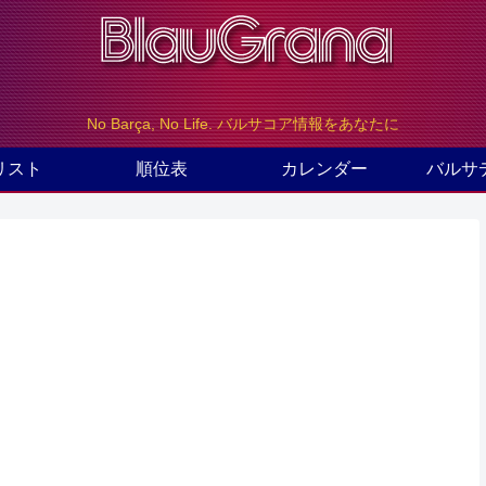
No Barça, No Life. バルサコア情報をあなたに
リスト
順位表
カレンダー
バルサ