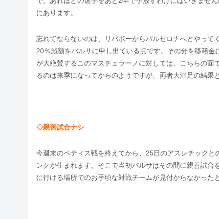
で。あれほどの選手をあと2年で手放すわけにはいきませ
にあります。
忘れてならないのは、リバポーからバルセロナへとやって
20％減額をバルサに申し出ている点です。その分を移籍金
が大絶賛するこのマスチェラーノに対しては、こちらの面
るのは来季になってからのようですが、両者大満足の結果
◇親善試合ナシ
今週末のベティス戦を終えてから、25日のアスレチックと
ンクが生まれます。そこで当初バルサはその間に親善試合
に行ける場所でのお手頃な対戦チームが見付からなかった