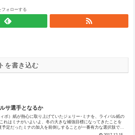
をフォローする
トを書き込む
バルサ選手となるか
ティボ）紙が熱心に取り上げていたジェリー･ミナを、ライバル紙の
。これはミナがいよいよ、冬の大きな補強目標になってきたことを
夏予定だったミナの加入を前倒しすることが一番有力な選択肢で
2017.12.15