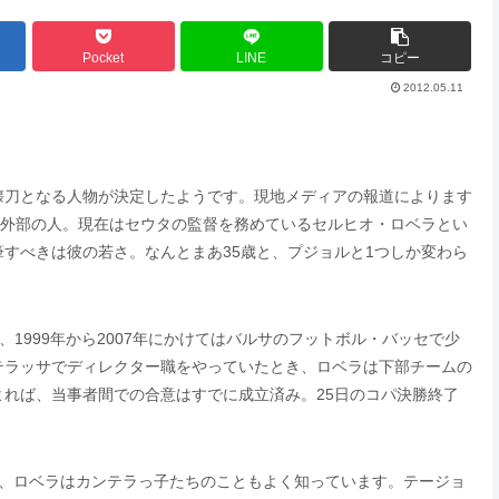
Pocket
LINE
コピー
2012.05.11
懐刀となる人物が決定したようです。現地メディアの報道によります
”外部の人。現在はセウタの監督を務めているセルヒオ・ロベラとい
すべきは彼の若さ。なんとまあ35歳と、プジョルと1つしか変わら
1999年から2007年にかけてはバルサのフットボル・バッセで少
テラッサでディレクター職をやっていたとき、ロベラは下部チームの
よれば、当事者間での合意はすでに成立済み。25日のコパ決勝終了
で、ロベラはカンテラっ子たちのこともよく知っています。テージョ