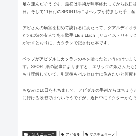
足を運んだそうです。最初は手術が無事終わってから数日
日。そして11日付のSPORT紙にはペップが持参した手
アビさんの病室を初めて訪れるにあたって、グアルディオ
だのは彼の友人である歌手 Lluis Llach（リュイス・リャック）の作
が示すとおりに、カタランで記された本です。
ペップがアビダルにカタランの本を贈ったというのはつま
す。SPORT紙の記事によりますと、エリックの娘さんた
ちり理解していて、引退後もバルセロナに住みたいと何度
ちなみに10日をもちまして、アビダルの手術からはちょう
に行ける段階ではないそうですが、近日中にドクターから
バルサニュース
アビダル
マスチェラーノ