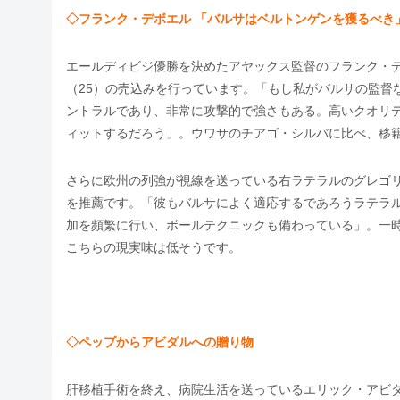
◇フランク・デボエル 「バルサはベルトンゲンを獲るべき
エールディビジ優勝を決めたアヤックス監督のフランク・
（25）の売込みを行っています。「もし私がバルサの監督
ントラルであり、非常に攻撃的で強さもある。高いクオリ
ィットするだろう」。ウワサのチアゴ・シルバに比べ、移
さらに欧州の列強が視線を送っている右ラテラルのグレゴ
を推薦です。「彼もバルサによく適応するであろうラテラ
加を頻繁に行い、ボールテクニックも備わっている」。一
こちらの現実味は低そうです。
◇ペップからアビダルへの贈り物
肝移植手術を終え、病院生活を送っているエリック・アビ