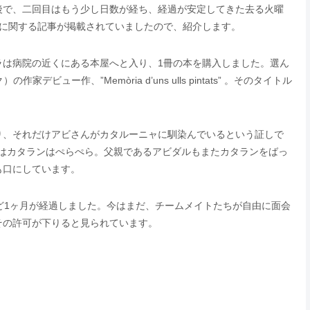
後で、二回目はもう少し日数が経ち、経過が安定してきた去る火曜
土産に関する記事が掲載されていましたので、紹介します。
ラは病院の近くにある本屋へと入り、1冊の本を購入しました。選ん
家デビュー作、”Memòria d’uns ulls pintats” 。そのタイトル
り、それだけアビさんがカタルーニャに馴染んでいるという証しで
ちはカタランはぺらぺら。父親であるアビダルもまたカタランをばっ
も口にしています。
ど1ヶ月が経過しました。今はまだ、チームメイトたちが自由に面会
その許可が下りると見られています。