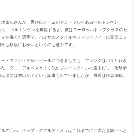
」
デボエルさんが、再び自チームのセントラルであるベルトンゲン
なら、ベルトンゲンを獲得するよ。彼はヨーロッパトップクラスのセ
ティを備えた選手で、バルサのスタイルやフィロソフィーに完璧にフ
籍金も格段にお安いというのも魅力です。
リー・ファン・デル・ビールにつきましても、フランクはバルサ行き
ルだ。ダニ・アルベスとよく似たプレースタイルの選手だし、攻撃参
時はダニは放出か？という記事も出ていましたが、最近は終息気味。
ダルの元へ、ペップ・グアルディオラはこれまでに二度お見舞いへと