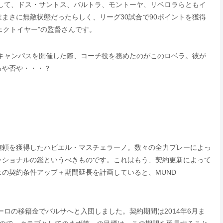
して、ドス・サントス、バルトラ、モントーヤ、リベロラらともイ
まさに無敵状態だったらしく、リーグ30試合で90ポイントを獲得
ェクトイヤー”の監督さんです。
のキャンパスを開催した際、コーチ役を務めたのがこのロベラ。彼が
るや否や・・・？
信頼を獲得したハビエル・マスチェラーノ。数々の全力プレーによっ
ッショナルの鑑というべきものです。これはもう、契約更新によって
の契約条件アップ＋期間延長を計画していると、MUND
万ユーロの移籍金でバルサへと入団しました。契約期間は2014年6月ま