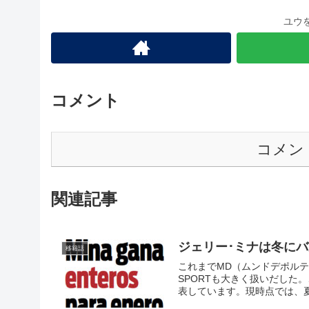
ユウ
コメント
コメン
関連記事
ジェリー･ミナは冬に
移籍話
これまでMD（ムンドデポル
SPORTも大きく扱いだした
表しています。現時点では、
す。