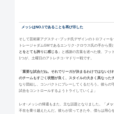
メッシはNO.1であることを再び示した
そして芸術家アグスティ･プッチ氏デザインのトロフィーを
トレージャダムGMであるエンリク･クロウス氏の手から受
とをとても誇りに感じる
」と感謝の言葉を述べた後、フッ
1つが、土曜日のアトレチコ･マドリー戦です。
「
重要な試合だね。それでリーガが決まるわけではないけ
のチームもすごく状態が良く、スタイルの大きく異なった
なり団結し、コンパクトにプレーしてくるだろう。彼らの
試合をコントロールするようトライしていくよ」
レオ･メッシの帰還もまた、主な話題となりました。「
メッ
不在を乗り越えたんだ。彼らが戻ってきた今、僕らは用心