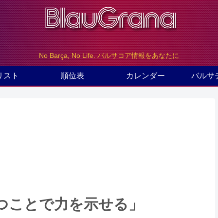
No Barça, No Life. バルサコア情報をあなたに
リスト
順位表
カレンダー
バルサ
つことで力を示せる」