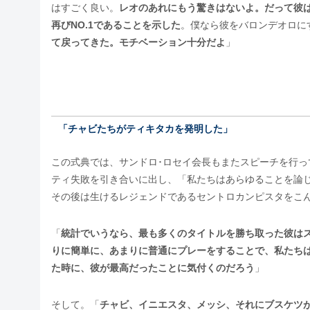
はすごく良い。
レオのあれにもう驚きはないよ。だって彼は
再びNO.1であることを示した
。僕なら彼をバロンデオロに
て戻ってきた。モチベーション十分だよ
」
「チャビたちがティキタカを発明した」
この式典では、サンドロ･ロセイ会長もまたスピーチを行
ティ失敗を引き合いに出し、「私たちはあらゆることを論
その後は生けるレジェンドであるセントロカンピスタをこ
「
統計でいうなら、最も多くのタイトルを勝ち取った彼は
りに簡単に、あまりに普通にプレーをすることで、私たち
た時に、彼が最高だったことに気付くのだろう
」
そして。「
チャビ、イニエスタ、メッシ、それにブスケツ