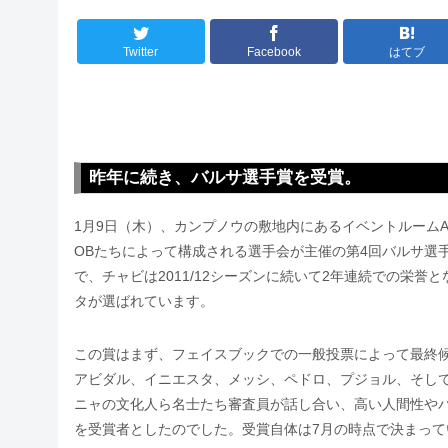
Twitter
Facebook
はてブ
昨年に続き、バルサ選手賞を受賞。
1月9日（木）、カンプノウの敷地内にあるイベントルームAud
OBたちによって構成される選手会が主催の第4回バルサ選
で、チャビは2011/12シーズンに続いて2年連続での栄
タが選ばれています。
この賞はまず、フェイスブックでの一般投票によって最終候
アビダル、イニエスタ、メッシ、ペドロ、プジョル、そし
ニャの文化人ら名士たち審査員が話し合い、高い人間性や
を受賞者としたのでした。受賞自体は7月の時点で決まって