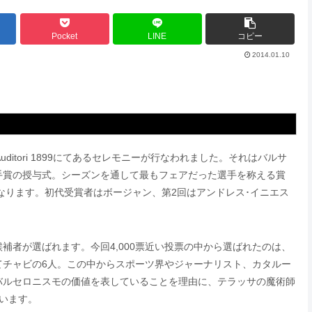
Pocket
LINE
コピー
2014.01.10
itori 1899にてあるセレモニーが行なわれました。それはバルサ
手賞の授与式。シーズンを通して最もフェアだった選手を称える賞
誉となります。初代受賞者はボージャン、第2回はアンドレス･イニエス
補者が選ばれます。今回4,000票近い投票の中から選ばれたのは、
てチャビの6人。この中からスポーツ界やジャーナリスト、カタルー
バルセロニスモの価値を表していることを理由に、テラッサの魔術師
います。