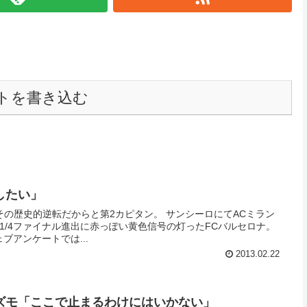
トを書き込む
したい」
の歴史的逆転だからと第2カピタン。 サンシーロにてACミラン
ズ1/4ファイナル進出に赤っぽい黄色信号の灯ったFCバルセロナ。
ウェブアンケートでは...
2013.02.22
ズモ「ここで止まるわけにはいかない」