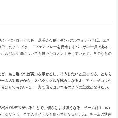
サンドロ･ロセイ会長、選手会会長ラモン･アルフォンセダ氏、エス
け取ったチャビは、「
フェアプレーを促進するバルサの一員であるこ
トボル的な話題についても幾つかコメントをしています。そのうちの
れど、もし勝てれば実力を示せるし、そうしたいと思ってる。どちら
チームの対戦だから、スペクタクルな試合になるよ
。アトレチコはか
守備はとても良いね。一方で
僕らはいつものように主役となりたい
。
シやバルデスがいることで、僕らはより強くなる
。チームは主力の
をしながらも、全てのタイトルを狙っていかないとね。チームの状態