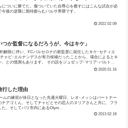
ムについに勝てた。傷ついていた自尊心を癒すにはこんな試合が必
で今後の逆襲に期待膨らむバルサ界隈です。
2022.02.09
いつか監督になるだろうが、今はキケ」
約解除に伴い、FCバルセロナの新監督に就任したキケ･セティエ
、チャビ･エルナンデスが有力候補だったことから、場合によるとキ
、との憶測もあります。 その説をジュゼップ･マリア･バルトメ
2020.01.16
旅行した理由
チームの練習が休日となった先週火曜日、レオ･メッシはパートナー
のチアゴくん、そしてチャビとその恋人のヌリアさんと共に、フラ
。そしてパリ市内にあるOlym...
2013.02.18