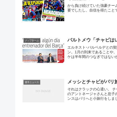
から負け続けていた強豪チー
要でしたし、自信を得たこと
バルトメウ「チャビは
トップチーム
エルネスト･バルベルデとの契
ン。1月の到来であることや
ケは半年間のつなぎではないか
ウ会長はきっぱりと否定
メッシとチャビがパリ
選手ニュース
それはクラックの心遣い。 
のアントネージャさんと息子
ンスはパリへと小旅行をしました