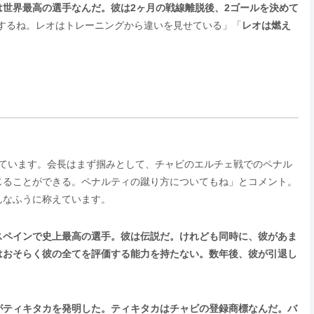
世界最高の選手なんだ。彼は2ヶ月の戦線離脱後、2ゴールを決めて
するね。レオはトレーニングから違いを見せている」「
レオは燃え
っています。会長はまず掴みとして、チャビのエルチェ戦でのペナル
じることができる。ペナルティの蹴り方についてもね」とコメント。
んなふうに称えています。
スペインで史上最高の選手。彼は伝説だ。けれども同時に、彼があま
はおそらく彼の全てを評価する能力を持たない。数年後、彼が引退し
がティキタカを発明した。ティキタカはチャビの登録商標なんだ。バ