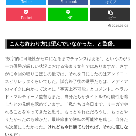
Twitter
Facebook
はてブ
Pocket
LINE
コピー
2014.05.04
こんな終わり方は望んでいなかった、と監督。
“数字的に可能性がゼロになるまでチャンスはある”、というのがリ
ーガ優勝が厳しい状況における決まり文句ではありますが、さす
がに今回の取りこぼしの後では、それを口にしたのはアンドニ・
スビサレッタくらいでした。試合終了後の選手たちは、メディア
のマイクに向かって次々に「事実上不可能」とコメント。ヘラル
ド・マルティーノ監督もまた、自分たちがタイトルの可能性を逃
したとの見解を認めています。「私たちは今日まで、リーガでや
れることをやってきたと思う。もっとやれただろうし、もっとや
りたかったのも確かだ。最終節まで逆転の可能性を残し、自分た
ち次第にしたかった。
けれども今日勝てなければ、それに値しな
いんだ
」