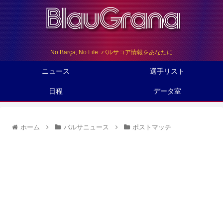
No Barça, No Life. バルサコア情報をあなたに
ニュース
選手リスト
日程
データ室
ホーム
バルサニュース
ポストマッチ