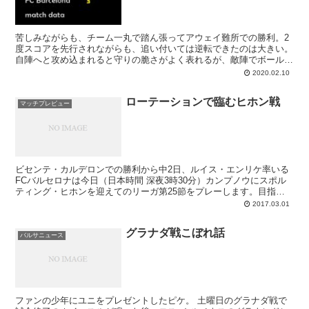
苦しみながらも、チーム一丸で踏ん張ってアウェイ難所での勝利。2
度スコアを先行されながらも、追い付いては逆転できたのは大きい。
自陣へと攻め込まれると守りの脆さがよく表れるが、敵陣でボールを
持つ方法を練り上げていくべきか。レオ･メッシがデ･ヨング、ブス
2020.02.10
ケツ、ラングレの各得点をアシスト。うち2つはFKによる。
ローテーションで臨むヒホン戦
マッチプレビュー
ビセンテ・カルデロンでの勝利から中2日、ルイス・エンリケ率いる
FCバルセロナは今日（日本時間 深夜3時30分）カンプノウにスポル
ティング・ヒホンを迎えてのリーガ第25節をプレーします。目指す
のは言うまでもなく、勝って後に試合を始めるレアル・マドリーへと
2017.03.01
圧力をかけること。勝点3を積み重ねることで、バルサは暫定ながら
首位に立つことが可能です。このヒホン戦から来週のPSG戦までは
グラナダ戦こぼれ話
地元カンプノウでの3連戦ですから、レガネスとアトレティコに勝っ
バルサニュース
て乗ってきた流れを、さらに強めるために是非とも活用しないといけ
ない。ローテーションメンバーでも内容を伴った勝利を期待したいと
ころです。
ファンの少年にユニをプレゼントしたピケ。 土曜日のグラナダ戦で