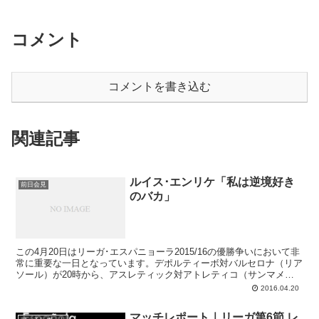
コメント
コメントを書き込む
関連記事
ルイス･エンリケ「私は逆境好き
前日会見
のバカ」
この4月20日はリーガ･エスパニョーラ2015/16の優勝争いにおいて非
常に重要な一日となっています。デポルティーボ対バルセロナ（リア
ソール）が20時から、アスレティック対アトレティコ（サンマメ
ス）が20時45分から、レアル･マドリー対ビジャレアル（ベルナベ
2016.04.20
ウ）が22時から立て続けに行われ、上位3チームのいずれかが勝点を
取りこぼすかもしれないと見られるからです。全チームに言えること
マッチレポート｜リーガ第6節 レ