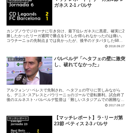
ですが、先陣を切るバルサはとにかく流れを引き戻す勝利が必要。バ
マッチレポート
ガネス 2-1 バルサ
レンシア戦では活かせなかった得点機をゴールに変え、力強く勝つこ
とが期待されます。
カンプノウでジローナに引き分け、最下位レガネスに黒星。確実に2
勝したかったリーガ週間で勝点を1つしか得られなかったのは痛い。
コウチーニョの先制点までは良かったが、後半のドタバタした68秒
間に連続失点で逆転を許し...
2018.09.27
バルベルデ「ヘタフェの壁に激突
監督コメント
し、破れてなかった」
アルフォンソ･ペレスで先制され、ヘタフェの守りに苦しみながら
も、デニス･スアレスとパウリーニョのゴールで逆転勝利。試合終了
後のエルネスト･バルベルデ監督は「難しいスタジアムでの困難な試
合だった」と認めながらも、勝点3を持ち帰れたことに満足感を示し
2017.09.17
ました。
【マッチレポート】ラ･リーガ第
マッチレポート
23節 ベティス 2-3 バルサ