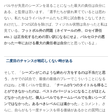
バルサが失意のシーズンを送ることになった最大の責任は自分に
ある、と監督は言います。「選手たちが疲れ果てているとは思わ
ない。私たちはライバルチームたちと同じ試合数をこなしてきた
わけだし、2つの試合を除けば、フィジカル状態は良かったと私は
見ている。
フットボル外の問題（ネイマールの件、ロセイ辞任
etc.）は正当化するための言い訳になるにせよ、バルセロナの悪
かった一年における最大の責任者は自分
だと思っているよ」
二度目のチャンスが相応しくない時がある
そして、「
シーズンがこのような終わり方をするのは不当だと思
う
。カサでの試合で、最後の最後のプレーでこういうことになる
のはね」と嘆くバルサ監督は、「
チームが1つのタイトルも得るこ
とができなかったのは、ベストのバージョンになることがほとん
どなかったからだ。個人レベルでもチームレベルでも良いシーズ
ンではなかった。あるべきレベルには遠かった
」とコメント。さ
らに、自らがもう一度チャンスを得る価値があるかとの質問には