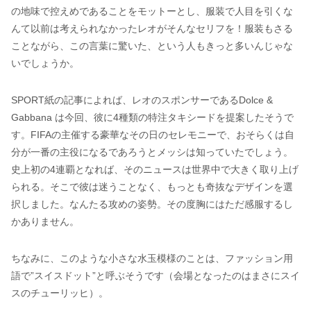
の地味で控えめであることをモットーとし、服装で人目を引くな
んて以前は考えられなかったレオがそんなセリフを！服装もさる
ことながら、この言葉に驚いた、という人もきっと多いんじゃな
いでしょうか。
SPORT紙の記事によれば、レオのスポンサーであるDolce &
Gabbana は今回、彼に4種類の特注タキシードを提案したそうで
す。FIFAの主催する豪華なその日のセレモニーで、おそらくは自
分が一番の主役になるであろうとメッシは知っていたでしょう。
史上初の4連覇となれば、そのニュースは世界中で大きく取り上げ
られる。そこで彼は迷うことなく、もっとも奇抜なデザインを選
択しました。なんたる攻めの姿勢。その度胸にはただ感服するし
かありません。
ちなみに、このような小さな水玉模様のことは、ファッション用
語で”スイスドット”と呼ぶそうです（会場となったのはまさにスイ
スのチューリッヒ）。