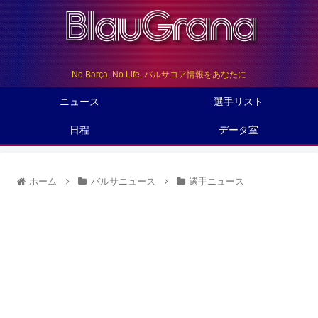
No Barça, No Life. バルサコア情報をあなたに
ニュース
選手リスト
日程
データ室
ホーム
バルサニュース
選手ニュース