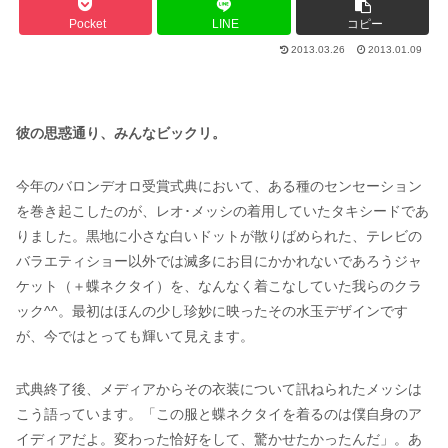
Pocket
LINE
コピー
2013.03.26
2013.01.09
彼の思惑通り、みんなビックリ。
今年のバロンデオロ受賞式典において、ある種のセンセーション
を巻き起こしたのが、レオ･メッシの着用していたタキシードであ
りました。黒地に小さな白いドットが散りばめられた、テレビの
バラエティショー以外では滅多にお目にかかれないであろうジャ
ケット（＋蝶ネクタイ）を、なんなく着こなしていた我らのクラ
ック^^。最初はほんの少し珍妙に映ったその水玉デザインです
が、今ではとっても輝いて見えます。
式典終了後、メディアからその衣装について訊ねられたメッシは
こう語っています。「この服と蝶ネクタイを着るのは僕自身のア
イディアだよ。変わった恰好をして、驚かせたかったんだ」。あ