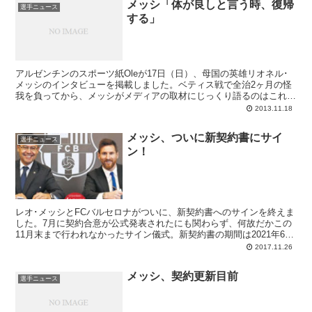
メッシ「体が良しと言う時、復帰
ンタビューです
選手ニュース
する」
アルゼンチンのスポーツ紙Oleが17日（日）、母国の英雄リオネル･
メッシのインタビューを掲載しました。ベティス戦で全治2ヶ月の怪
我を負ってから、メッシがメディアの取材にじっくり語るのはこれが
初めて。ということで、18日のSPORT紙とMUNDO DEPORTIVO紙
2013.11.18
はどちらもこのインタビューでのコメントがメイン記事になっていま
す。繰り返されてしまった怪我をどのように受け止め、現在はどのよ
メッシ、ついに新契約書にサイ
うな心境でリハビリに臨んでいるのか。レオが強調しているのはこの
選手ニュース
ン！
不運の連鎖が単なる偶然であり、それ以上に話を大きくする必要はな
い、ということです。
レオ･メッシとFCバルセロナがついに、新契約書へのサインを終えま
した。7月に契約合意が公式発表されたにも関わらず、何故だかこの
11月末まで行われなかったサイン儀式。新契約書の期間は2021年6月
31日まで、契約解除金は7億ユーロに設定されています。
2017.11.26
メッシ、契約更新目前
選手ニュース