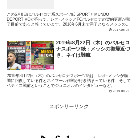
この5月8日はバルセロナ系スポーツ紙 SPORTとMUNDO
DEPORTIVOが揃って、レオ･メッシとFCバルセロナの契約更新が完
了目前であると報じています。2018年6月末で満了となるメッシの契
約を巡っては、昨年春あたりから盛んに各方面でニュースとなってき
2017.05.08
ましたが、それがようやく決着となる見込み。選手側との交渉はここ
数日で大きな進展を見せたようで、残る幾つかの詰めが終われば、め
2019年8月22日（木）のバルセロ
でたく公式発表がなされるだろうとの見方が有力です。バルサはメッ
スポーツ紙
ナスポーツ紙：メッシの復帰近づ
シが35歳になる2022年までの契約延長を提案しているとされていま
す。
き、ネイは難航
2019年8月22日（木）のバルセロナスポーツ紙は、レオ･メッシが順
調に回復している件とネイマール作戦が行き詰まっている件、そして
ベティス戦前ということでジュニオルのインタビューなど。
2019.08.22
スポンサーリンク