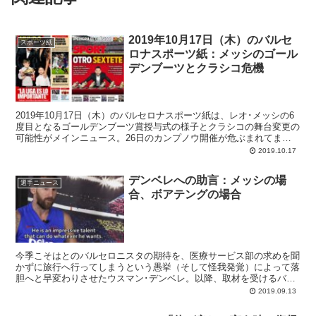
2019年10月17日（木）のバルセ
スポーツ紙
ロナスポーツ紙：メッシのゴール
デンブーツとクラシコ危機
2019年10月17日（木）のバルセロナスポーツ紙は、レオ･メッシの6
度目となるゴールデンブーツ賞授与式の様子とクラシコの舞台変更の
可能性がメインニュース。26日のカンプノウ開催が危ぶまれてま
す。どうなる？
2019.10.17
デンベレへの助言：メッシの場
選手ニュース
合、ボアテングの場合
今季こそはとのバルセロニスタの期待を、医療サービス部の求めを聞
かずに旅行へ行ってしまうという愚挙（そして怪我発覚）によって落
胆へと早変わりさせたウスマン･デンベレ。以降、取材を受けるバル
サ選手にとってはデン坊主のプロ精神に関する質問が定番のひとつに
2019.09.13
なってまして、各所で先輩たちによるアドバイスを見ることができま
す。 そのひとつが、9月12日にSPORT紙が掲載したレオ･メッシのイ