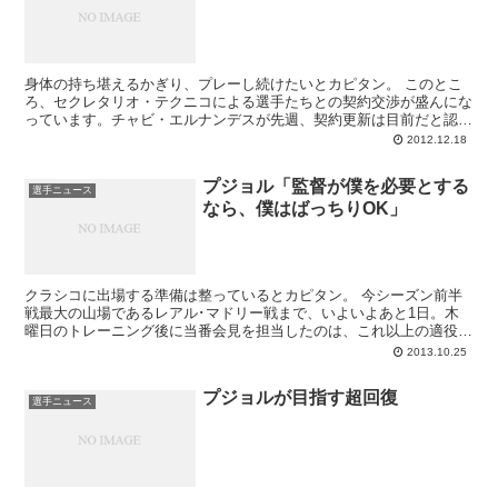
身体の持ち堪えるかぎり、プレーし続けたいとカピタン。 このとこ
ろ、セクレタリオ・テクニコによる選手たちとの契約交渉が盛んにな
っています。チャビ・エルナンデスが先週、契約更新は目前だと認め
たのに続き、17日には今季で契約満了とな...
2012.12.18
プジョル「監督が僕を必要とする
選手ニュース
なら、僕はばっちりOK」
クラシコに出場する準備は整っているとカピタン。 今シーズン前半
戦最大の山場であるレアル･マドリー戦まで、いよいよあと1日。木
曜日のトレーニング後に当番会見を担当したのは、これ以上の適役は
いないグランカピタンのプジョルでした。火曜のミラ...
2013.10.25
プジョルが目指す超回復
選手ニュース