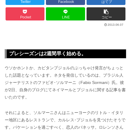
Twitter
Facebook
はてブ
Pocket
LINE
コピー
2013.06.07
プレシーズンは2週間早く始める。
ウソかホントか、カピタンプジョルのぶっちゃけ発言がちょっと
した話題となっています。ネタを発信しているのは、ブラジル人
ジャーナリストのファビオ･ソルマーニ（Fabio Sormani）氏。彼
が2日、自身のブログにてネイマールとプジョルに関する記事を書
いたのです。
それによると、ソルマーニさんはニューヨークのリトル・イタリ
ー地区にあるレストランで、カルレス･プジョルを見つけたそうで
す。バケーションを過ごすべく、恋人のバネッサ。ロレンソさん