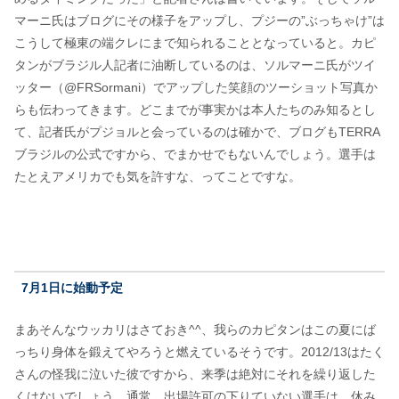
マーニ氏はブログにその様子をアップし、プジーの”ぶっちゃけ”は
こうして極東の端クレにまで知られることとなっていると。カピ
タンがブラジル人記者に油断しているのは、ソルマーニ氏がツイ
ッター（@FRSormani）でアップした笑顔のツーショット写真か
らも伝わってきます。どこまでが事実かは本人たちのみ知るとし
て、記者氏がプジョルと会っているのは確かで、ブログもTERRA
ブラジルの公式ですから、でまかせでもないんでしょう。選手は
たとえアメリカでも気を許すな、ってことですな。
7月1日に始動予定
まあそんなウッカリはさておき^^、我らのカピタンはこの夏にば
っちり身体を鍛えてやろうと燃えているそうです。2012/13はたく
さんの怪我に泣いた彼ですから、来季は絶対にそれを繰り返した
くはないでしょう。通常、出場許可の下りていない選手は、休み