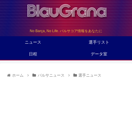
No Barça, No Life. バルサコア情報をあなたに
ニュース
選手リスト
日程
データ室
ホーム
バルサニュース
選手ニュース