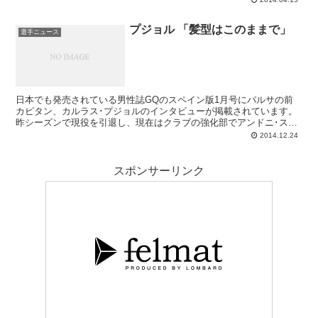
プジョル 「髪型はこのままで」
選手ニュース
日本でも発売されている男性誌GQのスペイン版1月号にバルサの前
カピタン、カルラス･プジョルのインタビューが掲載されています。
昨シーズンで現役を引退し、現在はクラブの強化部でアンドニ･スビ
サレッタの補佐役として新たな挑戦をしているプジが、その新生活や
2014.12.24
バルサでの思い出、そして今後などについて語っているのですが、そ
のなかで興味深いコメントが幾つかありましたので紹介してみましょ
う。主にSPORTの記事を参考にしています。
スポンサーリンク