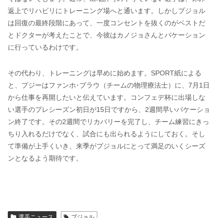
返上でリハビリにトレーニング場へと通います。しかしプジョル
は回復の最終段階にあって、一度コンセントを抜くのがベストだ
とドクターが考えたことで、今彼はカノジョさんとバケーション
に行っているわけです。
その代わり、トレーニングは早めに始めます。SPORT紙による
と、プジーはファンホ･ブラウ（チームの物理療法士）に、7月1日
から仕事を再開したいと伝えています。コンフェデ杯に出場しな
い選手のプレシーズン初日が15日ですから、2週間早いバケーショ
ン終了です。その2週間でリカバリーを完了し、チーム練習にきっ
ちり入れるだけでなく、試合にも出られるようにしておく。そし
て準備が上手くいき、来季がプジョルにとって満足のいくシーズ
ンとなるよう期待です。
選手ニュース
プジョル