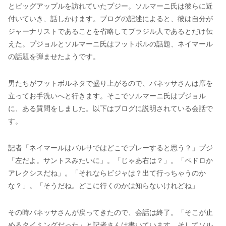
とビッグアップルを訪れていたプジー。ソルマーニ氏は彼らに近
付いていき、話しかけます。ブログの記述によると、彼は自分が
ジャーナリストであることを省略してブラジル人であるとだけ伝
えた。プジョルとソルマーニ氏はフットボルの話題、ネイマール
の話題を弾ませたようです。
男たちがフットボルネタで盛り上がるので、バネッサさんは席を
立ってお手洗いへと行きます。そこでソルマーニ氏はプジョル
に、ある質問をしました。以下はブログに説明されている会話で
す。
記者「ネイマールはバルサではどこでプレーすると思う？」プジ
「左だよ。サントスみたいに」。「じゃあ右は？」。「ペドロか
アレクシスだね」。「それならビジャは？出て行っちゃうのか
な？」。「そうだね。どこに行くのかは知らないけれどね」
その時バネッサさんが戻ってきたので、会話は終了。「そこが止
めるタイミングだった」と記者さんは書いています。そしてソル