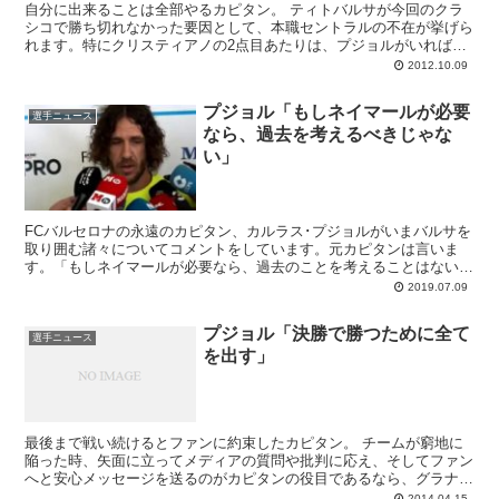
自分に出来ることは全部やるカピタン。 ティトバルサが今回のクラ
シコで勝ち切れなかった要因として、本職セントラルの不在が挙げら
れます。特にクリスティアノの2点目あたりは、プジョルがいれば避
けられたかもしれない。タラレバ話はしても...
2012.10.09
プジョル「もしネイマールが必要
選手ニュース
なら、過去を考えるべきじゃな
い」
FCバルセロナの永遠のカピタン、カルラス･プジョルがいまバルサを
取り囲む諸々についてコメントをしています。元カピタンは言いま
す。「もしネイマールが必要なら、過去のことを考えることはない
さ」
2019.07.09
プジョル「決勝で勝つために全て
選手ニュース
を出す」
最後まで戦い続けるとファンに約束したカピタン。 チームが窮地に
陥った時、矢面に立ってメディアの質問や批判に応え、そしてファン
へと安心メッセージを送るのがカピタンの役目であるなら、グラナダ
戦終了後にただ一人ミックスゾーンに現れ、かつ深夜のカ...
2014.04.15