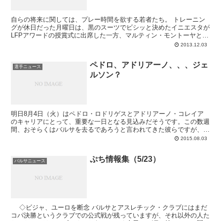
自らの将来に関しては、プレー時間を欲する若者たち。 トレーニン
グが休日だった月曜日は、黒のスーツでビシッと決めたイニエスタが
LFPアワードの授賞式に出席した一方、マルティン・モントーヤとク
リスティアン・テージョの若い衆2人が個人ス...
2013.12.03
ペドロ、アドリアーノ、、、ジェ
選手ニュース
ルソン？
明日8月4日（火）はペドロ・ロドリゲスとアドリアーノ・コレイア
のキャリアにとって、重要な一日となる見込みだそうです。この数週
間、おそらくはバルサを去るであろうと言われてきた彼らですが、つ
いにそのXデーが訪れる（訪れてしまう）らしく。特にペドロの場合
2015.08.03
はマンチェスター・ユナイテッドのCEO エド・ウッドワードが今日
にもバルセロナを訪れるそうでして、いかにも最終局面的なムードを
ぷち情報集（5/23）
かもし出しています。それだけの上位責任者がきて、手ぶらで帰宅す
バルサニュース
ることもないでしょう。
◇ビジャ、ユーロを断念 バルサとアスレチック・クラブにはまだ
コパ決勝というクラブでの公式戦が残っていますが、それ以外の人た