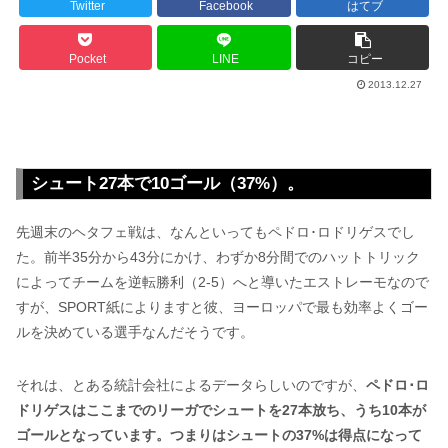
Twitter
Facebook
はてブ
Pocket
LINE
コピー
2013.12.27
シュート27本で10ゴール（37%）。
先週末のヘタフェ戦は、なんといってもペドロ･ロドリゲスでし
た。前半35分から43分にかけ、わずか8分間でのハットトリック
によってチームを逆転勝利（2-5）へと導いたエストレーモなので
すが、SPORT紙によりますと彼、ヨーロッパで最も効率よくゴー
ルを決めている選手なんだそうです。
それは、とある統計会社によるデータらしいのですが、
ペドロ･ロ
ドリゲスはここまでのリーガでシュートを27本放ち、うち10本が
ゴールとなっています。つまりはシュートの37%は得点になって