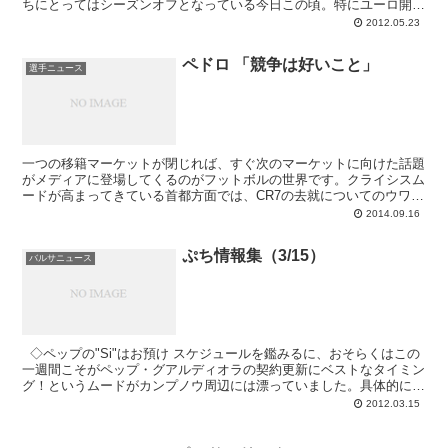
ちにとってはシーズンオフとなっている今日この頃。特にユーロ開幕
が迫っているラ・ロハは着実にそちらの準備...
2012.05.23
ペドロ 「競争は好いこと」
選手ニュース
一つの移籍マーケットが閉じれば、すぐ次のマーケットに向けた話題
がメディアに登場してくるのがフットボルの世界です。クライシスム
ードが高まってきている首都方面では、CR7の去就についてのウワサ
が流れているここ最近ですが、カタルーニャ方面ではPR7が憶測の対
2014.09.16
象に。ムニールやサンドロといった若者たちの台頭はこれからもペド
ロの出場時間を削っていくと見られていて、出場時間を求めるカナリ
ぷち情報集（3/15）
アのデランテロは新天地を求めるかもしれない、との理論です。そう
バルサニュース
いった状況を受けて15日、ペドロ･ロドリゲスは会見当番として自ら
の考えを述べています。
◇ペップの"Si"はお預け スケジュールを鑑みるに、おそらくはこの
一週間こそがペップ・グアルディオラの契約更新にベストなタイミン
グ！というムードがカンプノウ周辺には漂っていました。具体的には
水曜日がさらにベストであろうと。そ...
2012.03.15