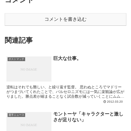
コメントを書き込む
関連記事
巨大な仕事。
ポストマッチ
逆転はそれでも難しい、と繰り返す監督。 思わぬところでマドリー
がつまづいてくれたことで、バルセロニズモには一気に楽観論が広が
りました。勝点差が縮まることなく試合数が減っていくことにムム
ム・・・となっていたのが一転。今は...
2012.03.20
モントーヤ「キャラクターと激し
選手ニュース
さが足りない」