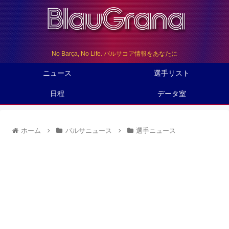
No Barça, No Life. バルサコア情報をあなたに
ニュース
選手リスト
日程
データ室
ホーム
バルサニュース
選手ニュース