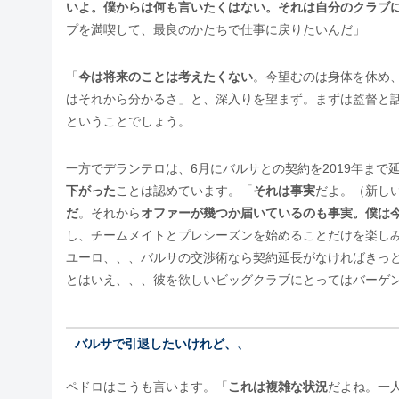
いよ。僕からは何も言いたくはない。それは自分のクラブ
プを満喫して、最良のかたちで仕事に戻りたいんだ」
「
今は将来のことは考えたくない
。今望むのは身体を休め
はそれから分かるさ」と、深入りを望まず。まずは監督と話
ということでしょう。
一方でデランテロは、6月にバルサとの契約を2019年まで
下がった
ことは認めています。「
それは事実
だよ。（新し
だ
。それから
オファーが幾つか届いているのも事実。僕は
し、チームメイトとプレシーズンを始めることだけを楽しみ
ユーロ、、、バルサの交渉術なら契約延長がなければきっ
とはいえ、、、彼を欲しいビッグクラブにとってはバーゲ
バルサで引退したいけれど、、
ペドロはこうも言います。「
これは複雑な状況
だよね。一