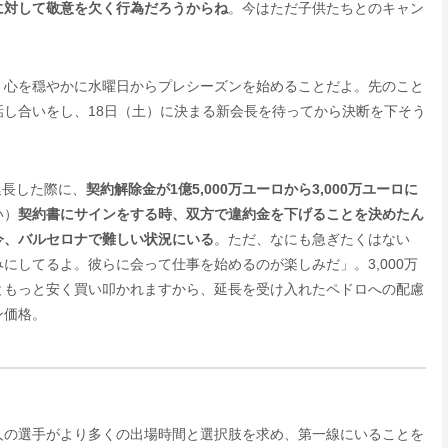
に対して敬意を欠く行為だろうからね
。今はただ子供たちとのキャン
、心を穏やかに水曜日からプレシーズンを始めることだよ。先のこと
し合いをし、18日（土）に決まる新会長を待ってから決断を下そう
延長した際に、
契約解除金が1億5,000万ユーロから3,000万ユーロに
い）
契約書にサインをする時、双方で違約金を下げることを決めたん
今、バルセロナで難しい状況にいる
。ただ、なにも急ぎたくはない
にしてるよ。彼らに会って仕事を始めるのが楽しみだ」。3,000万
ともっと安く買い叩かれますから、延長を受け入れたペドロへの配慮
ン価格。
人の選手がより多くの出場時間と選択肢を求め、第一線にいることを