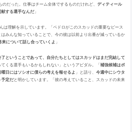
るものだった。仕事はチーム全体でするものだけれど、
ディティール
貢献する選手なんだ
」
ビさんは理解を示しています。「ペドロがこのスカッドの重要なピース
とはみんな知っていることで、今の彼は以前より出番が減っているか
将来について話し合っていくよ
」
終了ということであって、自分たちとしてはスカッドはまだ完結して
ってくる選手もいるかもしれない」というアビダル。「
補強候補はポ
日曜日にはソシオに僕らの考えを報せるよ
」と語り、
今週中にシウタ
う予定だ
と明かしています。「彼の考えていること、スカッドの未来