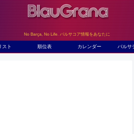
No Barça, No Life. バルサコア情報をあなたに
リスト
順位表
カレンダー
バルサ