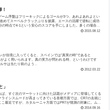
弾！
ゲーム序盤はフリーキックによるゴールが3つ、あれよあれよとい
が改めてスーペルクラックぶりを披露。エースの活躍で逆転に成功
分の時点で4-1という安心のスコアを手にしました。多くの場合、
ょう。しかしながら今回は違いました。諦めないセビージャはそこ
2015.08.12
分で3点をゲット。延長戦の末のペドロ･ロドリゲスの決勝点によ
ロパを制したのはバルサでしたが、最後の攻防は紙一重でした。セク
ッとひと息のバルセロニスタであります。
言葉がよく用いられます。真の実力が問われる時、というわけです
ルサは当たり前のよう...
2012.03.22
と」
れば、すぐ次のマーケットに向けた話題がメディアに登場してくる
クライシスムードが高まってきている首都方面では、CR7の去就に
ここ最近ですが、カタルーニャ方面ではPR7が憶測の対象に。ムニ
たちの台頭はこれからもペドロの出場時間を削っていくと見られて
2014.09.16