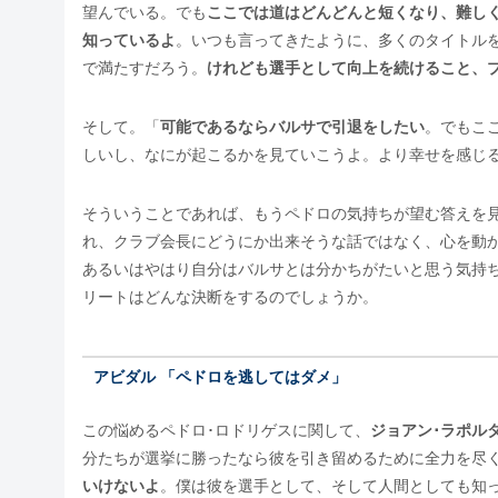
望んでいる。でも
ここでは道はどんどんと短くなり、難し
知っているよ
。いつも言ってきたように、多くのタイトル
で満たすだろう。
けれども選手として向上を続けること、
そして。「
可能であるならバルサで引退をしたい
。でもこ
しいし、なにが起こるかを見ていこうよ。より幸せを感じ
そういうことであれば、もうペドロの気持ちが望む答えを
れ、クラブ会長にどうにか出来そうな話ではなく、心を動
あるいはやはり自分はバルサとは分かちがたいと思う気持
リートはどんな決断をするのでしょうか。
アビダル 「ペドロを逃してはダメ」
この悩めるペドロ･ロドリゲスに関して、
ジョアン･ラポル
分たちが選挙に勝ったなら彼を引き留めるために全力を尽
いけないよ
。僕は彼を選手として、そして人間としても知