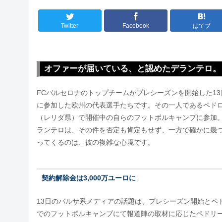
Twitter
Facebook
はてブ
オファーが届いている、と認めたデランテロ。
FCバルセロナのトップチームがプレシーズンを開始した1
に参加した欧州の代表選手たちです。その一人であるペド
（レリダ県）で開催中の自らのフットボルキャンプに参加
ランテロは、その件を否定も肯定もせず、一方で確かに幾
ってくるのは、彼の複雑な心境です。
契約解除金は3,000万ユーロに
13日のバルサ系メディアの話題は、プレシーズン開始とペ
でのフットボルキャンプにて報道陣の取材に応じたペドリ