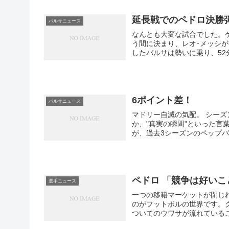
延長戦でのペドロ決勝
バルサニュース
なんとも大変な試合でした。
う間に決まり、レオ･メッシ
したバルサは勢いに乗り、52
これで決着はついていたでし
から反撃を開始し、残り30数
ってスーペルコパ･デ･エウ
ステーテへの夢をつなげ、ホ
6ポイント差！
バルサニュース
マドリー自滅の気配。 シーズンが佳境に入ってくると、スペインでは"真実の時"であると
か、"真実の瞬間"といった
が、過去3シーズンのペップバ
ペドロ 「競争は好いこ
選手ニュース
一つの移籍マーケットが閉じ
のがフットボルの世界です。
ついてのウワサが流れている
ールやサンドロといった若者