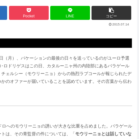
Pocket
LINE
コピー
2015.07.14
3日（月）、バケーションの最後の日々を送っているのがユーロ予選
ロ･ロドリゲスはこの日、カタルーニャ州の内陸部にあるバラゲール
。チェルシー（モウリーニョ）からの熱烈ラブコールが報じられたデ
つかのオファーが届いていることを認めています。その言葉から伝わ
ドロへのモウリーニョの誘いが大きな比重を占めました。バラゲール
ートは、その青監督の件については、「
モウリーニョとは話していな