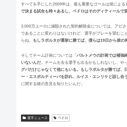
すべてを手にした2009年は、最も重要なゴールは彼によ
で決まる試合も時々あるし、ペドロはそのディティールで
3,000万ユーロに減額された契約解除金については、ア
であることに変わりはないけれど、選手がプレーを望むこ
らね。
もしラポルタが選挙に勝てば、僕らは19日から彼の
そしてチーム計画については「
バルトメウの計画では補強
いないんだ
。チームを去る選手も出るかもしれないし、や
グバだけじゃなくて他にもいる。もしラポルタが勝てば、
ー・エスポルティーバを訪れ、ルイス・エンリケと話し合
に関する彼の意見を知りたいんだ」
選手ニュース
ペドロ