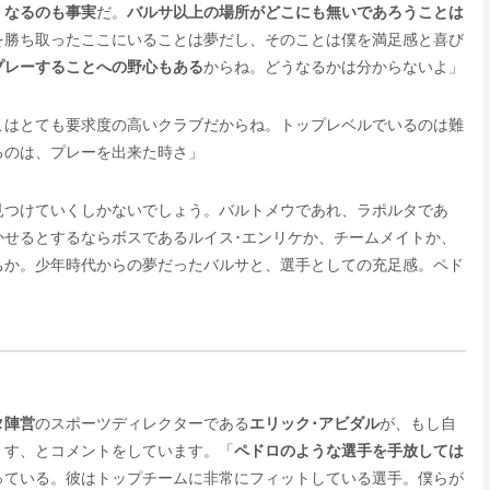
くなるのも事実
だ。
バルサ以上の場所がどこにも無いであろうことは
を勝ち取ったここにいることは夢だし、そのことは僕を満足感と喜び
プレーすることへの野心もある
からね。どうなるかは分からないよ」
こはとても要求度の高いクラブだからね。トップレベルでいるのは難
るのは、プレーを出来た時さ」
見つけていくしかないでしょう。バルトメウであれ、ラポルタであ
かせるとするならボスであるルイス･エンリケか、チームメイトか、
ちか。少年時代からの夢だったバルサと、選手としての充足感。ペド
タ陣営
のスポーツディレクターである
エリック･アビダル
が、もし自
くす、とコメントをしています。「
ペドロのような選手を手放しては
っている。彼はトップチームに非常にフィットしている選手。僕らが