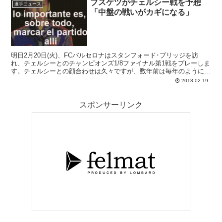
ブスケツがチェルシー戦を予想
票で選ばれるFIFProのワールドイレブンにも選出されないなど、世
選手ニュース
「中盤の戦いがカギになる」
間的な存在感は極薄のようです。しかしながら本人はそういった個人
賞と無縁であることを気にしていない様子。「望むのはチームタイト
ルさ」と述べています。
明日2月20日(火)、FCバルセロナはスタンフォード･ブリッジを訪
れ、チェルシーとのチャンピオンズ1/8ファイナル第1戦をプレーしま
す。チェルシーとの顔合わせは久々ですが、数年前は毎年のように戦
っていたチームでもある。バルサTVの番組でセルヒオ･ブスケツが...
2018.02.19
スポンサーリンク