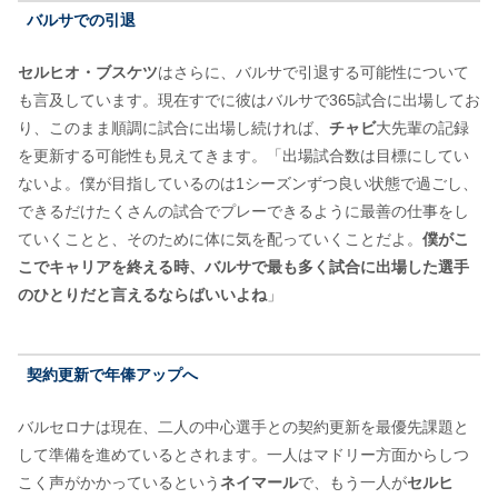
バルサでの引退
セルヒオ・ブスケツ
はさらに、バルサで引退する可能性について
も言及しています。現在すでに彼はバルサで365試合に出場してお
り、このまま順調に試合に出場し続ければ、
チャビ
大先輩の記録
を更新する可能性も見えてきます。「出場試合数は目標にしてい
ないよ。僕が目指しているのは1シーズンずつ良い状態で過ごし、
できるだけたくさんの試合でプレーできるように最善の仕事をし
ていくことと、そのために体に気を配っていくことだよ。
僕がこ
こでキャリアを終える時、バルサで最も多く試合に出場した選手
のひとりだと言えるならばいいよね
」
契約更新で年俸アップへ
バルセロナは現在、二人の中心選手との契約更新を最優先課題と
して準備を進めているとされます。一人はマドリー方面からしつ
こく声がかかっているという
ネイマール
で、もう一人が
セルヒ