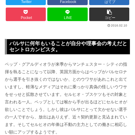
Twitter
Facebook
はてブ
Pocket
LINE
コピー
2016.02.10
バルサに何年もいることが自分や理事会の考えだと
セントロカンピスタ。
ペップ・グアルディオラが来季からマンチェスター・シティの指
揮を執ることになって以降、英国方面からはペップがバルセロナ
から選手を引き抜くのではないか、とのウワサがあれこれと出て
いますし、軽薄なメディアはそれに乗っかり真偽の怪しいウワサ
をせっせと拡散させています。セルヒオ・ブスケツもその対象と
言われる一人。ペップとしては喉から手が出るほどにセルヒオが
欲しいことでしょう。しかし彼はバルサにとって欠かせない選手
の一人ですから、放出はありえず、近々契約更新と見込まれてい
ます。そしてセルヒオの年俸は不動の主力としての働きに相応し
い額にアップするようです。