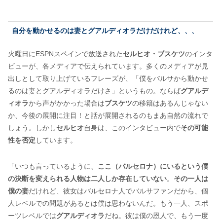
自分を動かせるのは妻とグアルディオラだけだけれど、、、
火曜日にESPNスペインで放送された
セルヒオ・ブスケツ
のインタ
ビューが、各メディアで伝えられています。多くのメディアが見
出しとして取り上げているフレーズが、「僕をバルサから動かせ
るのは妻とグアルディオラだけさ」というもの。ならば
グアルデ
ィオラ
から声がかかった場合は
ブスケツ
の移籍はあるんじゃない
か、今後の展開に注目！と話が展開されるのもまあ自然の流れで
しょう。しかし
セルヒオ
自身は、このインタビュー内で
その可能
性を否定
しています。
「いつも言っているように、
ここ（バルセロナ）にいるという僕
の決断を変えられる人物は二人しか存在していない
。
その一人は
僕の妻
だけれど、彼女はバルセロナ人でバルサファンだから、個
人レベルでの問題があるとは僕は思わないんだ。もう一人、スポ
ーツレベルでは
グアルディオラ
だね。彼は僕の恩人で、もう一度