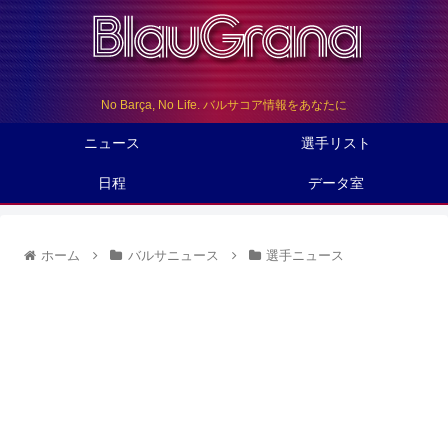
No Barça, No Life. バルサコア情報をあなたに
ニュース
選手リスト
日程
データ室
ホーム
バルサニュース
選手ニュース