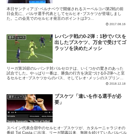
本日サンティアゴ･ベルナベウで開催されるスーペルコパ第2戦の前
日会見に、バルサ選手代表としてセルヒオ･ブスケツが登場しまし
た。この会見でのセルヒオ発言のポイントは3つ...
2017.08.16
レバンテ戦の0-2弾：1秒でパスを
選手ニュース
出したブスケツ、万全で受けてゴ
ラッソを決めたメッシ
リーガ第16節のレバンテ対バルセロナは、いくつかの驚きのあった
試合でした。やっぱり一番は、勝負の行方を決定づける0-2弾へと至
るセルヒオ･ブスケツからのパス、そしてレオ･メッシのスプリント
とシュートの一連の流れじゃないでしょうか。
2018.12.18
ブスケツ「違いを作る選手が必
選手ニュース
要」
スペイン代表合宿中のセルヒオ･ブスケツが、カタルーニャラジオの
番組 Tot Costa に出演。リーガ開幕以来、無敗を続けているバルベル