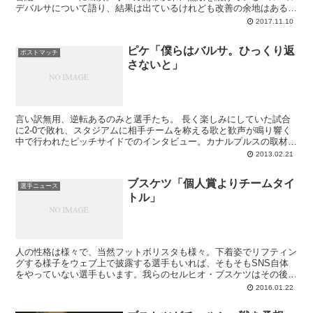
デバルサについて語り、結果は出ているけれども改善の余地はあると
の見解を示しています。
2017.11.10
ピケ「僕らはバルサ。ひっくり返
ポストマッチ
さないと」
言い訳無用、逆転あるのみと選手たち。 長く楽しみにしていた試合
に2-0で敗れ、スタジアムに相手チームを称える歌と歓声が鳴り響く
中で行われたピッチサイドでのインタビュー。カナルプルスの取材に
応じたジェラール･ピケは、明らかにがっくりと肩...
2013.02.21
ブスケツ「個人賞よりチームタイ
選手ニュース
トル」
人の性格は様々で、当然フットボリスタも様々。下着姿でリフティン
グする様子をウェブ上で披露する選手もいれば、そもそもSNS自体
をやっていない選手もいます。我らのセルヒオ・ブスケツはその後者
の好例で、“地味をもって尊しと為す”といわんばかりに地味街道をま
2016.01.22
っしぐら。クレとしましては彼こそ世界最高のメディオセントロであ
るとの評価は揺るがないのですが、世界中のプロ選手（同業者）の投