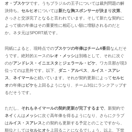
オ・ブスケツ
です。うちブラジルの王子については裁判問題の解
決待ち。
セルヒオ
については
新たな胸スポンサーが決まり次第
、
さっさと交渉完了となると言われています。そして新たな契約に
よって彼の年俸はその重要性に相応しい額に増額されるのだと
か。ネタ元はSPORT紙です。
同紙によると、現時点での
ブスケツの年俸はチーム4番目
なんだそ
うです。絶対的エースの
レオ・メッシ
は別格として、それに次ぐ
のが
アンドレス・イニエスタ
と
ジェラール・ピケ
。ワカ旦那が現3
位ってのは意外です。以下、
ダニ・アルベス
、
ルイス・スアレ
ス
、
ネイマール
と続いています。それが契約更新によって
セルヒ
オ
の年俸は
ピケ
を上回るようになり、チーム3位にランクアップす
るだそうです。
ただし、
それもネイマールの契約更新が完了するまで
。新契約で
ネイ
くんは
メッシ
に次ぐ高年俸を得るようになり、さらにクラブ
は
ルイス・スアレス
との契約も更新する予定とのことですから、
順位としては
セルヒオ
を上回ることになるでしょう。以上、下世