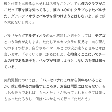
彼と仕事を出来るならそれは名誉なことだ。でも
僕のクラブがこ
こだって事を彼は知ってるし、彼の（心の）クラブもまたバルサ
だ。グアルディオラはバルサを傷つけようとはしないよ
。彼は僕
を求めないと思う」
バルサから
グアルディオラ
の元へ移籍した選手としては、
チアゴ
という前例があります。ただしアルカンタラの長兄は、自ら望ん
でのドイツ行き。自分やネイマールとは状況が違うとセルヒオは
言います。「そういう例はあるにせよ、
心地良くここにいてチー
ムの柱である選手を、ペップが獲得しようとしないのを僕は知っ
ている
」
契約更新については。「
バルセロナにこれから何年もいること
が、僕と理事会の目指すところさ。お金は問題にはならない
。も
しお金云々であれば、もっとたくさん払ってくれるクラブは幾つ
もあっただろうし、僕はバルサを出て行ってただろう」