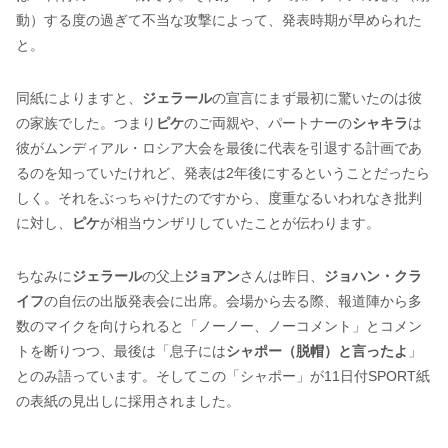
動）する度の過ぎて不当な攻撃によって、発表時期が早められた
と。
同紙によりますと、
ジェラール
の宣言にまず最初に驚いたのは彼
の家族でした。つまり
ピケ
のご両親や、パートナーの
シャキラ
は
彼がムンディアル・ロシア大会を最後に代表を引退する計画であ
るのを知っていたけれど、発表は2年後にするということだったら
しく。それをぶっちゃけたのですから、度重なるいわれなき批判
に対し、
ピケ
が相当ウンザリしていたことが伝わります。
ちなみに
ジェラール
の父上
ジョアン
さんは昨日、
ジョハン・クラ
イフ
の自伝の出版発表会に出席。会場から去る際、報道陣から多
数のマイクを向けられると「ノーノー、ノーコメント」とコメン
トを断りつつ、最後は「息子には
シャポー（脱帽）と言ったよ
」
とのみ語っています。そしてこの「シャポー」が11日付SPORT紙
の表紙の見出しに採用されました。