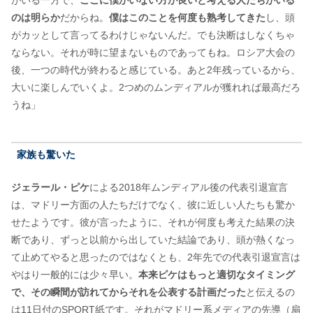
のは明らか
だからね。
僕はこのことを何度も熟考してきた
し、頭
がカッとして言ってるわけじゃないんだ。でも決断はしなくちゃ
ならない。それが時に望まないものであってもね。ロシア大会の
後、一つの時代が終わると感じている。あと2年残っているから、
大いに楽しんでいくよ。2つめのムンディアルが獲れれば最高だろ
うね」
家族も驚いた
ジェラール・ピケ
による2018年ムンディアル後の代表引退宣言
は、マドリー方面の人たちだけでなく、彼に近しい人たちも驚か
せたようです。彼が言ったように、それが何度も考えた結果の決
断であり、ずっと以前から出していた結論であり、頭が熱くなっ
て止めてやると思ったのではなくとも、2年先での代表引退宣言は
やはり一般的には少々早い。
本来ピケはもっと適切なタイミング
で、その瞬間が訪れてからそれを公表する計画だった
と伝えるの
は11日付のSPORT紙です。それがマドリー系メディアの先導（扇