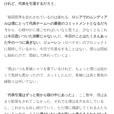
けれど、代表を引退するだろう
」
「毎回照準を合わされているのは疲れる。
ロシアでのムンディア
ルは僕にとって代表チームへの最後のコミットメントとなるだろ
う
から、心穏やかに過ごせればいいなと思うよ。少なくともこれ
は
今日思いついた決断じゃない
んだ。
今日のことはたくさんあっ
た中の一つに過ぎない
。
ジューレン
（ロペテギ）のプロジェクト
に期待しているから、今日で引退をすることはない。僕らは団結
し始めたので、団結して終わっていくよ」
「僕はいつも長袖シャツを着ているけれど、ちょっと僕には短か
くて気持ち悪かったので、カットしたんだ。長袖には赤と黄色の
縁取りは付いてない」
「
代表引退はずっと前から頭の中にあった
よ。ここ数年、僕はあ
まり歓迎をされてこなかった。それでも僕は全力を出している
し、これからも出し続けていく。ただ僕に感謝してくれる人たち
がいる一方で、
ここに僕がいない方が良いと考える人たちがいる