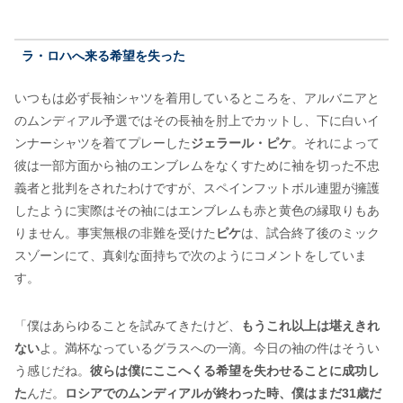
ラ・ロハへ来る希望を失った
いつもは必ず長袖シャツを着用しているところを、アルバニアと
のムンディアル予選ではその長袖を肘上でカットし、下に白いイ
ンナーシャツを着てプレーした
ジェラール・ピケ
。それによって
彼は一部方面から袖のエンブレムをなくすために袖を切った不忠
義者と批判をされたわけですが、スペインフットボル連盟が擁護
したように実際はその袖にはエンブレムも赤と黄色の縁取りもあ
りません。事実無根の非難を受けた
ピケ
は、試合終了後のミック
スゾーンにて、真剣な面持ちで次のようにコメントをしていま
す。
「僕はあらゆることを試みてきたけど、
もうこれ以上は堪えきれ
ない
よ。満杯なっているグラスへの一滴。今日の袖の件はそうい
う感じだね。
彼らは僕にここへくる希望を失わせることに成功し
た
んだ。
ロシアでのムンディアルが終わった時、僕はまだ31歳だ