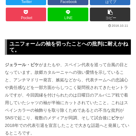
Twitter
Facebook
はてブ
Pocket
LINE
コピー
2016.10.11
ユニフォームの袖を切ったことへの批判に耐えかね
て。
ジェラール・ピケ
がまたもや、スペイン代表を巡って台風の目と
なっています。故郷カタルーニャへの強い愛情を示しているこ
と、アンチマドリー発言、嫉妬などから、代表チームへの忠誠心
や責任感などを一部方面からしつこく疑問視されてきたセントラ
ルですが、今回因縁を付けられたのは日曜日のアルバニア戦で着
用していたシャツの袖が半袖にカットされていたこと。これはス
ペインカラーの袖飾りを取り除くためであるとの不当な批判が
SNSで起こり、複数のメディアが同調、そして試合後に
ピケ
が
2018年での代表引退を宣言したことで大きな話題へと発展してい
るところです。