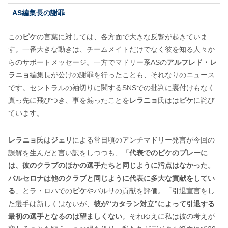
AS編集長の謝罪
この
ピケ
の言葉に対しては、各方面で大きな反響が起きていま
す。一番大きな動きは、チームメイトだけでなく彼を知る人々か
らのサポートメッセージ。一方でマドリー系ASの
アルフレド・レ
ラニョ
編集長が公けの謝罪を行ったことも、それなりのニュース
です。セントラルの袖切りに関するSNSでの批判に裏付けもなく
真っ先に飛びつき、事を煽ったことを
レラニョ
氏はは
ピケ
に詫び
ています。
レラニョ
氏は
ジェリ
による常日頃のアンチマドリー発言が今回の
誤解を生んだと言い訳をしつつも、「
代表でのピケのプレーに
は、彼のクラブのほかの選手たちと同じように汚点はなかった。
バルセロナは他のクラブと同じように代表に多大な貢献をしてい
る
」とラ・ロハでの
ピケ
やバルサの貢献を評価。「引退宣言をし
た選手は新しくはないが、
彼が“カタラン対立”によって引退する
最初の選手となるのは望ましくない
。それゆえに私は彼の考えが