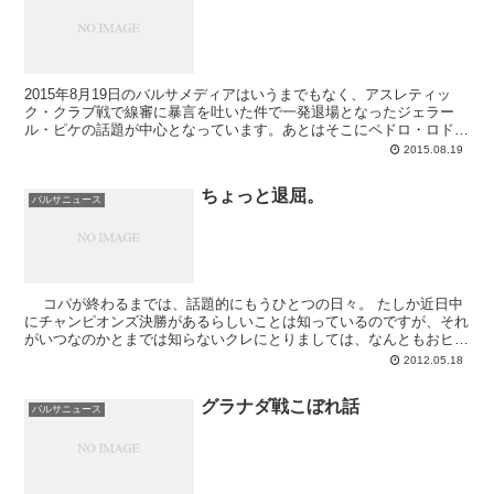
2015年8月19日のバルサメディアはいうまでもなく、アスレティッ
ク・クラブ戦で線審に暴言を吐いた件で一発退場となったジェラー
ル・ピケの話題が中心となっています。あとはそこにペドロ・ロドリ
ゲスの移籍話が加わっている感じ。これがもしマテューの退場劇だっ
2015.08.19
たら幾分静かかもしれませんが、人気者のワカだけに数日はこの件で
賑やかになりそうです。現時点で一番の注目点は、ピケの出場停止処
ちょっと退屈。
分が何試合になるのか。過去の同様のケースによると4試合の出場停
バルサニュース
止が一般的らしいので、スキャンダラスな決定がないかぎりは4試合
が有力そうです。
コパが終わるまでは、話題的にもうひとつの日々。 たしか近日中
にチャンピオンズ決勝があるらしいことは知っているのですが、それ
がいつなのかとまでは知らないクレにとりましては、なんともおヒマ
な今日この頃となっています。なんとか紙面...
2012.05.18
グラナダ戦こぼれ話
バルサニュース