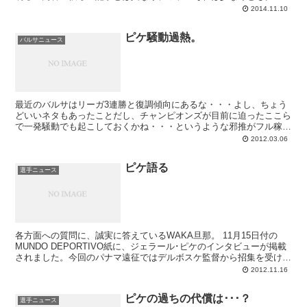
とっては決して楽しいものではないのが特徴です。
2014.11.10
ピケ騒動過熱。
バルサニュース
最近のバルサはリーガ3連勝と復調傾向にあるな・・・よし、ちょう
どいいネタもあったことだし、チャンピオンズが目前に迫ったここら
で一発騒動でも起こしておくかね・・・というような邪推がフル稼働
してしまいそうな状況が現在のバルサを包んでいま...
2012.03.06
ピケ語る
選手ニュース
各方面への質問に、誠実に答えているWAKA旦那。 11月15日付の
MUNDO DEPORTIVO紙に、ジェラール･ピケのインタビューが掲載
されました。今回のパナマ遠征ではデルボスケ監督から招集を受けな
かったため、幾つかのメディ...
2012.11.16
ピケの過ちの代償は･･･？
選手ニュース