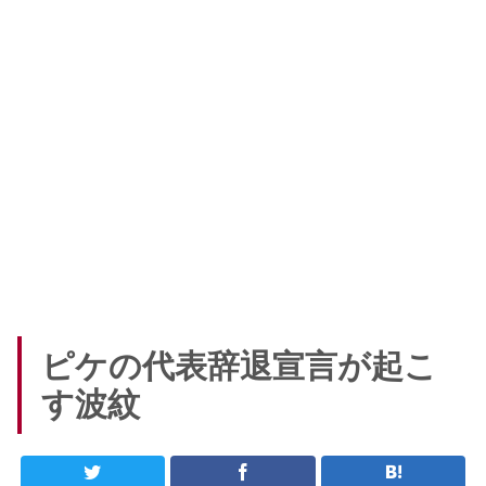
ピケの代表辞退宣言が起こ
す波紋