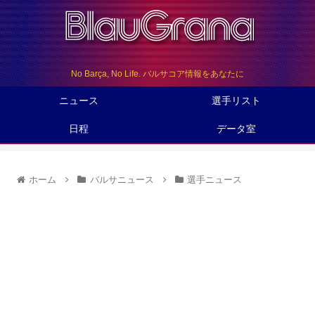
No Barça, No Life. バルサコア情報をあなたに
ニュース
選手リスト
日程
データ室
ホーム
バルサニュース
選手ニュース