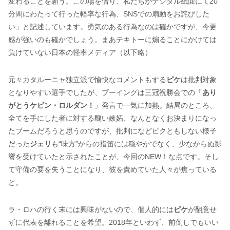
変わることを願う。この場を借り、私たちがデジタル紙面にて20
分間にわたって行った軽率な行為、SNSでの扇動をお詫びした
い」と記述しています。勇気のある行為なのは確かですが、今更
感が強いのも確かでしょう。まあテキトーに煽ることにかけては
負けていない日本の軽率メディア（以下略）
元々カタルーニャ独立派で愉快なコメントもする
ピケ
は批判対象
となりやすい選手でしたが、ブーイングは三冠祝勝会での「
あり
がとうケビン・ロルダン！
」発言で一気に加熱。結局のところ、
全てを手にした者に対する醜い嫉妬、なんとなくお決まりになっ
たブームだろうと思うのですが、批判になどビクともしない様子
だった
ジェリ
も“味方”からの指笛には穏やかでなく、少なからぬ影
響を受けていたと示されたことが、今回のNEW！な点です。そし
て守備の要を失うことになり、彼を責めていた人々が焦っている
と。
ラ・ロハの行く末には興味がないので、個人的には
ピケ
が翻意せ
ずに代表を離れることを希望。2018年といわず、前倒しでもいい