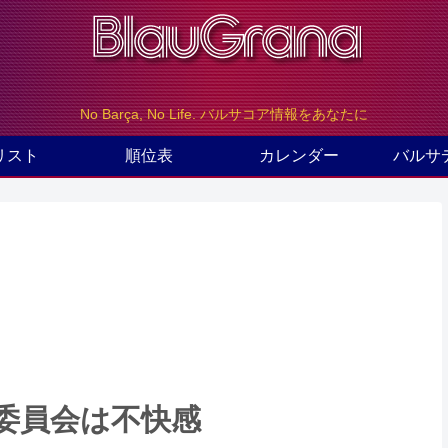
No Barça, No Life. バルサコア情報をあなたに
リスト
順位表
カレンダー
バルサ
委員会は不快感