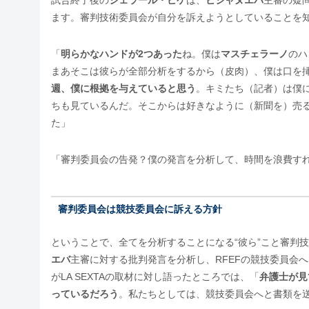
試合終了後の
ジェラール・ピケ
は、
ビジャヌエバ
主審の疑
ます。審判技術委員会が自分を訴えようとしていることを
「
明らかなハンドが2つあった
ね。僕は
マスチェラーノ
のハ
まあそこは彼らが全部分析をするから（皮肉）、僕は口を
週、僕に根拠を与えていると思う
。キミたち（記者）は僕
ちも見ているんだ。そこからは好きなように（新聞を）売
た」
「審判委員会の告発？僕の発言を分析して、時間を浪費す
審判委員会は競技委員会に訴える方針
ということで、全てを分析することになる“彼ら”こと審判技
エバ
主審に対する批判発言を分析し、RFEFの競技委員会へ
がLA SEXTAの取材に対し語ったところでは、「
弁護士が見
っているだろう
。私たちとしては、競技委員会へと書類を