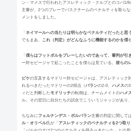
ン・マメスで行われたアスレティック・クルブとのコパ1/8
主審が、2つのプレーでバスクチームのペナルティを取ら
メントをしました。
「
ネイマールへの当たりは明らかなペナルティだったと思
でもまあ、
これ（判定）がどんなふうに機能するのかを僕
「
僕らはフットボルをプレーしたいのであって、審判が引
ー対セビージャで起こったことを僕らは見ている。
彼らの
ピケ
の言及するマドリー対セビージャは、アスレティック
れるべきだったマドリーの2得点（
バラン
の2-0、
ハメス
の
ィだと判断した
モドリッチ
の転倒は、チームメイトの
ハメ
ル。その翌日に自分たちの試合でこういうジャッジがあり
ちなみに
フェルナンデス・ボルバラン
主審の判定に関しては
ル・オリベル
氏が「
アスレティックのペナルティを2つ取
「バルセロナは2つのペナルティを得るべきだった」との見解を