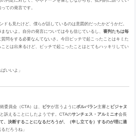
問の判定に対して、ややトーンを落としながらも、批判的に語ってい
知っての発言です。
ンドも見たけど、僕らが話しているのは意図的だったかどうかだ。
挿まないよ。自分の発言については今も信じているし、
審判たちは毎
に質問をする必要なんてないさ。今日ピッチで起こったことはキミた
ることは出来るけど、ピッチで起こったことはとてもハッキリしてい
ればいいよ」
術委員会（CTA）は、
ピケ
が言うように
ボルバラン
主審と
ビジャヌ
と訴えることにしたようです。CTAの
サンチェス・アルミニオ
会長
て、決断することになるだろうが、（申し立てを）するのが理に適
送るだろうね」