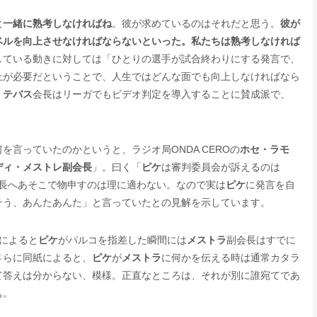
と一緒に熟考しなければね
。彼が求めているのはそれだと思う。
彼が
ベルを向上させなければならないといった。私たちは熟考しなければ
している動きに対しては「ひとりの選手が試合終わりにする発言で、
上が必要だということで、人生ではどんな面でも向上しなければなら
。
テバス
会長はリーガでもビデオ判定を導入することに賛成派で、
言っていたのかというと、ラジオ局ONDA CEROの
ホセ・ラモ
ディ・メストレ副会長
」。曰く「
ピケ
は審判委員会が訴えるのは
会長へあそこで物申すのは理に適わない。なので実は
ピケ
に発言を自
そう、あんたあんた」と言っていたとの見解を示しています。
によると
ピケ
がパルコを指差した瞬間には
メストラ
副会長はすでに
。さらに同紙によると、
ピケ
が
メストラ
に何かを伝える時は通常カタラ
て答えは分からない、模様。正直なところは、それが別に誰宛てであ
ぁ。