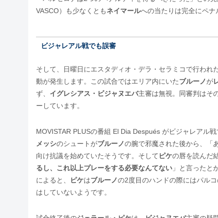
VASCO）も少なくとも
ネイマール
への当たりは完全にペナ
ビジャレアル戦でも誤審
そして、日曜日にエスタディオ・デラ・セラミコで行われた
動が発生します。この試合ではエリア内にいた
ブルーノ
が
ず、
イグレシアス・ビジャヌエバ
主審は無視。同審判はそ
ーしています。
MOVISTAR PLUSの番組 El Dia Después がビジャレアル
メッシ
のシュートが
ブルーノ
の腕で邪魔された後から、「
向け抗議を始めていたそうです。そして
ピケ
の唇を読んだ
るし、これ以上プレーをする必要なんてない
」と言ったと
によると、
ピケ
は
ブルーノ
の2度目のハンドの際にはパルコの
はしていないようです。