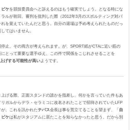
、
ピケ
を競技委員会へと訴えるのはもう確実でしょう。となる時にな
ラルが前回、審判を批判した際（2012年3月のスポルティング対バ
それを覚えていたんだと思う。自分の退場は予め考えられたものだっ
罰してはいません。
停止、その両方が考えられます。が、SPORT紙がCTAに近い筋の
表にとって重要な選手ゆえ、この件で関係をこじれさせることを
上げする可能性が高い
ようです。
き上げる際、正面スタンドの誰かを指差し、何かを言っていた件もあ
リガルからデラ・セラミコに改名されたことで招待されていたLFP
すが、これを訊かれた
テバス
会長は事を荒立てることを望まず、「
自
。
ピケ
は私がスタジアムに居たことを知らなかったと思う。だから別