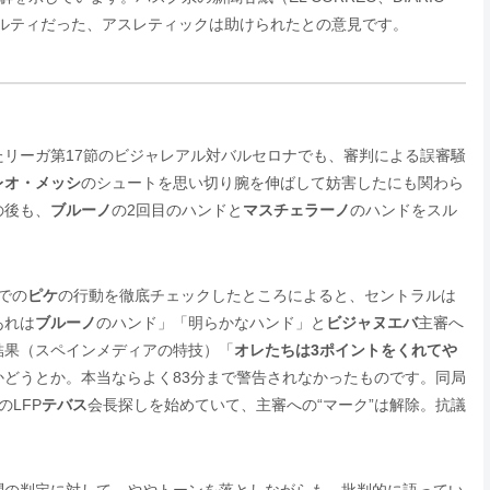
ルティだった、アスレティックは助けられたとの意見です。
リーガ第17節のビジャレアル対バルセロナでも、審判による誤審騒
レオ・メッシ
のシュートを思い切り腕を伸ばして妨害したにも関わら
の後も、
ブルーノ
の2回目のハンドと
マスチェラーノ
のハンドをスル
戦での
ピケ
の行動を徹底チェックしたところによると、セントラルは
あれは
ブルーノ
のハンド」「明らかなハンド」と
ビジャヌエバ
主審へ
結果（スペインメディアの特技）「
オレたちは3ポイントをくれてや
かどうとか。本当ならよく83分まで警告されなかったものです。同局
LFP
テバス
会長探しを始めていて、主審への“マーク”は解除。抗議