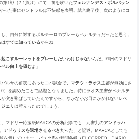
の第1戦（2-1負け）にて、笛を吹いた
フェルナンデス・ボルバラン
なかった事にセントラルは不快感を表明。試合終了後、次のようにコ
う
し、自分に対するポルテーロのプレーもペナルティだったと思う。
らはすでに知っている
からね」
き起こすルーレットをプレーしたいわけじゃない
んだ。昨日のマドリ
レベル向上を望む
よ」
対バルサの前夜にあったコパ試合で、
マテウ・ラオス
主審が無効にさ
3-0）を認めたことで話題となりました。特に
ラオス
主審がペナルテ
ス
が突き飛ばしていたんですから、なかなかお目にかかれないレベ
、
ジェリ
は苛立ったのでしょう。
、マドリー応援紙MARCAの分析記事でも、元審判の
アンドゥハ
り、アドゥリスを退場させるべきだった
」と記述。MARCAとしても
示しています。バスク系の新聞各紙（EL CORREO、DIARIO