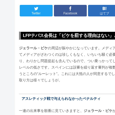
Twitter
Facebook
はてブ
LFPテバス会長は「ピケを罰する理由はない」
ジェラール・ピケ
の周辺が賑やかになっています。メディ
てメディアがざわつくのは珍しくもなく、いちいち騒ぐ必
り、わりかし問題提起も含んでいるので、つい乗っかって
レベルの低さです。スペインには誤審を繰り返す審判が複
うところの“ルーレット”。これには大抵の人が同意するで
取り方は様々でしょうが。
アスレティック戦で与えられなかったペナルティ
一連の出来事を順番に見ていきますと、
ジェラール・ピケ