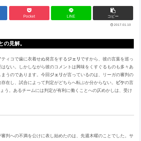
Pocket
LINE
コピー
2017.01.10
との見解。
アティコで歯に衣着せぬ発言をする
ジェリ
ですから、彼の言葉を巡っ
要はない。しかしながら彼のコメントは興味をくすぐるものも多々あ
しまうのであります。今回
ジェリ
が言っているのは、リーガの審判の
数存在し、試合によって判定がどちらへ転ぶか分からない。
ピケ
の言
しょう。あるチームには判定が有利に働くことへの仄めかしは、受け
が審判への不満を公けに表し始めたのは、先週木曜のことでした。サ