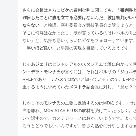
さらに会長はさらに
ピケ
の審判批判に関しても、「
審判界
昨日したことに腹を立てる必要はない
んだ。
彼は審判がレ
ならない
」と擁護。審判委員会が競技委員会に訴えようと
そこに侮辱はなかったし、彼が言っているのはレベルの向
ない」と、気持ち悪いくらいに
ピケ
をフォローしています
「
早いほど良い
」と早期の実現を目指しているようです。
じゃあ
ジェリ
はビジャレアルのスタジアムで誰に向かって何を
ン・デラ・モレナ
氏が言うには、それはバルサの「
ジョル
RFEFであり、
テバス
ではないと知っている」ので、LFP
重するように求めていた
メストラ
副会長に対し、「見た？
しかしその
モレナ
氏の主張に反論するのはMD紙です。それ
席を離れ、MOVISTAR PLUSの取材を受けていたらしく
ンで話すので、カステジャーノはおかしいようです。よっ
ろうとどうでもいいんですが、皆さん熱心に分析しますな