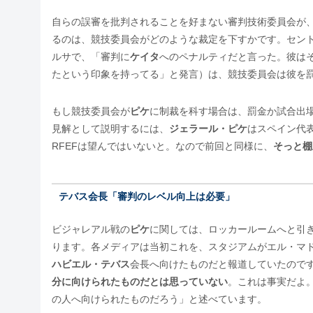
自らの誤審を批判されることを好まない審判技術委員会が
るのは、競技委員会がどのような裁定を下すかです。セント
ルサで、「審判に
ケイタ
へのペナルティだと言った。彼は
たという印象を持ってる」と発言）は、競技委員会は彼を
もし競技委員会が
ピケ
に制裁を科す場合は、罰金か試合出場
見解として説明するには、
ジェラール・ピケ
はスペイン代
RFEFは望んではいないと。なので前回と同様に、
そっと棚
テバス会長「審判のレベル向上は必要」
ビジャレアル戦の
ピケ
に関しては、ロッカールームへと引
ります。各メディアは当初これを、スタジアムがエル・マド
ハビエル・テバス
会長へ向けたものだと報道していたので
分に向けられたものだとは思っていない
。これは事実だよ
の人へ向けられたものだろう」と述べています。