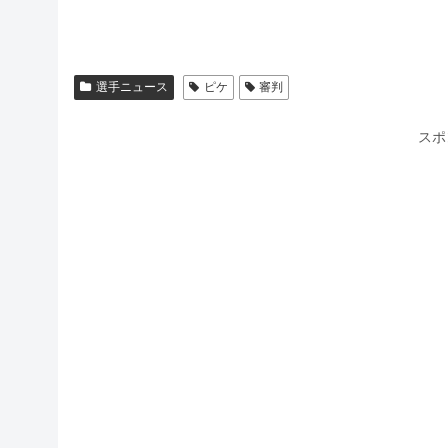
選手ニュース
ピケ
審判
スポ