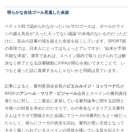
明らかな合法ゴール見逃した余波
ベティス戦で認められなかったバルサのゴールは、ボールのライ
ンの越え具合が“入った入ってない議論”の余地のないものだっただ
けに、並みの誤審の域を超えた余波を起こしています。SPORT紙
の表現では、日本人にとってはちょっとアレですが、“結末が予測
不能な津波”。通常であれば、スペイン国内で取り上げられては解
決なく終了となる誤審騒動にFIFAが関心を抱いてきたことで、い
つもと違った話に進展するんじゃないかと同紙は見ています。
記事によると、審判委員会会長の
ピエルルイジ・コッリーナ
氏が
RFEFの
アンヘル・マリア・ビジャール
会長とスペインの審判責任
者たちに対し、ここ最近に多発している審判論争に関する説明と
今後への対策を求めたのだそうで。かの有名なイタリア人元審判
さんはマラガで開催された会議にてリーガの6審判たちと一緒だっ
たらしく、彼らにリーガの状況を訊ね、審判が悪い主役となって
大きく報じられているスペインの現状を嘆いている旨を伝えたそ