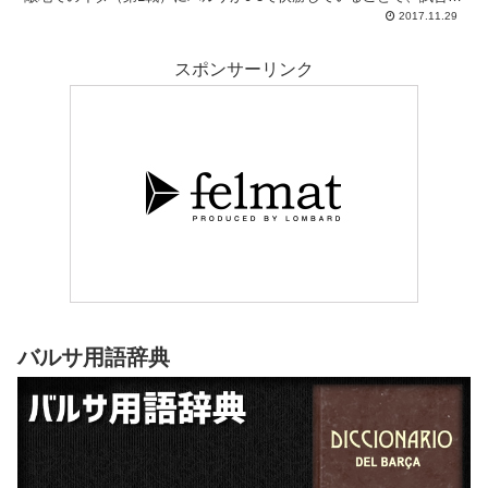
関する興味は少なく、エルネスト･バルベルデの前日会見も一番の話
2017.11.29
題は引き続きバレンシア戦の誤審問題でした。
スポンサーリンク
バルサ用語辞典