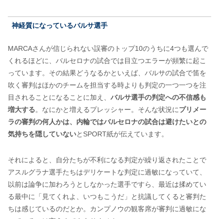
神経質になっているバルサ選手
MARCAさんが信じられない誤審のトップ10のうちに4つも選んで
くれるほどに、バルセロナの試合では目立つエラーが頻繁に起こ
っています。その結果どうなるかといえば、バルサの試合で笛を
吹く審判はほかのチームを担当する時よりも判定の一つ一つを注
目されることになることに加え、
バルサ選手の判定への不信感も
増大する
。なにかと増えるプレッシャー。そんな状況に
プリメー
ラの審判の何人かは、内輪ではバルセロナの試合は避けたいとの
気持ちを隠していない
とSPORT紙が伝えています。
それによると、自分たちが不利になる判定が繰り返されたことで
アスルグラナ選手たちはデリケートな判定に過敏になっていて、
以前は論争に加わろうとしなかった選手ですら、最近は揉めてい
る最中に「見てくれよ、いつもこうだ」と抗議してくると審判た
ちは感じているのだとか。カンプノウの観客席が審判に過敏にな