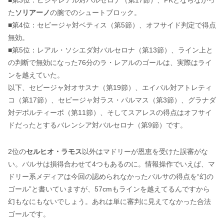
■第3位：ビジャレアル対バルセロナ（第17節）、PKとならなかっ
た
ソリアーノ
の腕でのシュートブロック。
■第4位：セビージャ対ベティス（第5節）、オフサイド判定で得点
無効。
■第5位：レアル・ソシエダ対バルセロナ（第13節）、ライン上と
の判断で無効になった76分のラ・レアルのゴールは、実際はライ
ンを越えていた。
以下、セビージャ対オサスナ（第19節）、エイバル対アトレティ
コ（第17節）、セビージャ対ラス・パルマス（第3節）、グラナダ
対デポルティーボ（第11節）、そしてスアレスの得点はオフサイ
ドだったとするバレンシア対バルセロナ（第9節）です。
2位の
セルヒオ・ラモス
以外はマドリーが恩恵を受けた誤審がな
い。バルサは損得合わせて4つもあるのに。情報操作でいえば、マ
ドリー系メディアは今回の認められなかったバルサの得点を“幻の
ゴール”と書いていますが、57cmもラインを越えてるんですから
幻もなにもないでしょう。あれは単に審判に見えてなかった合法
ゴールです。