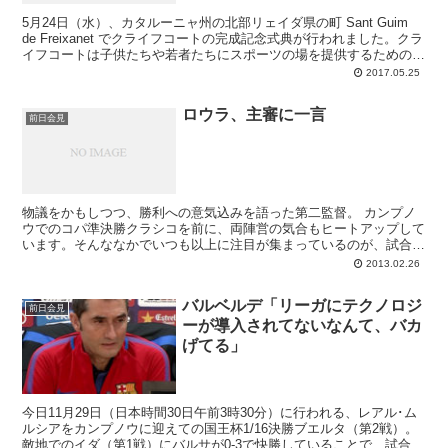
5月24日（水）、カタルーニャ州の北部リェイダ県の町 Sant Guim
de Freixanet でクライフコートの完成記念式典が行われました。クラ
イフコートは子供たちや若者たちにスポーツの場を提供するための事
業で、クライフ財団、FCバルセロナ財団、ラ･カイシャ銀行財団が協
2017.05.25
力して推進中。カタルーニャに合計15のコートを造ることを目標と
し、ジェラール･ピケが支援者となった今回が5つめとなります。ピ
ロウラ、主審に一言
ケはこの式典に家族やプジョルと共に参加。記者会見では審判問題や
前日会見
今季のバルセロナ、将来の会長職、マドリーなどについて訊ねられる
と、いつものようにジェリ節で答えています。
物議をかもしつつ、勝利への意気込みを語った第二監督。 カンプノ
ウでのコパ準決勝クラシコを前に、両陣営の気合もヒートアップして
います。そんななかでいつも以上に注目が集まっているのが、試合を
担当するウンディアノ･マジェンコ主審です。ジョル...
2013.02.26
バルベルデ「リーガにテクノロジ
前日会見
ーが導入されてないなんて、バカ
げてる」
今日11月29日（日本時間30日午前3時30分）に行われる、レアル･ム
ルシアをカンプノウに迎えての国王杯1/16決勝ブエルタ（第2戦）。
敵地でのイダ（第1戦）にバルサが0-3で快勝していることで、試合に