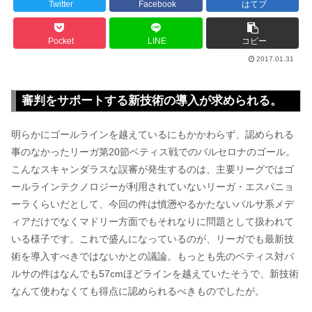
Twitter
Facebook
はてブ
Pocket
LINE
コピー
2017.01.31
審判をサポートする新技術の導入が求められる。
明らかにゴールラインを越えているにもかかわらず、認められる
事のなかったリーガ第20節ベティス戦でのバルセロナのゴール。
こんなスキャンダラスな誤審が発生するのは、主要リーグではゴ
ールラインテクノロジーが利用されていないリーガ・エスパニョ
ーラくらいだとして、今回の件は憤懣やるかたないバルサ系メデ
ィアだけでなくマドリー方面でもそれなりに問題として扱われて
いる様子です。これで盛んになっているのが、リーガでも最新技
術を導入すべきではないかとの議論。もっとも先のベティス対バ
ルサの件はなんでも57cmほどラインを越えていたそうで、新技術
なんて使わなくても得点に認められるべきものでしたが。