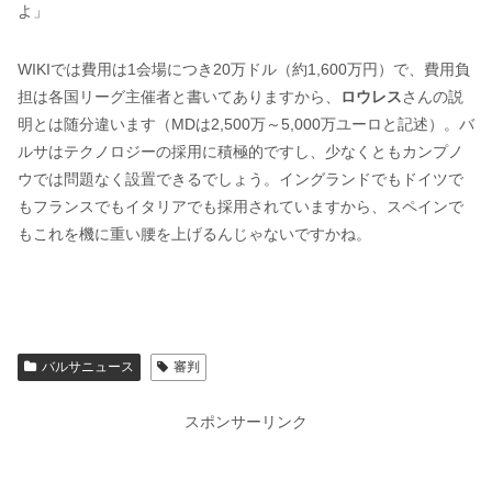
よ」
WIKIでは費用は1会場につき20万ドル（約1,600万円）で、費用負
担は各国リーグ主催者と書いてありますから、
ロウレス
さんの説
明とは随分違います（MDは2,500万～5,000万ユーロと記述）。バ
ルサはテクノロジーの採用に積極的ですし、少なくともカンプノ
ウでは問題なく設置できるでしょう。イングランドでもドイツで
もフランスでもイタリアでも採用されていますから、スペインで
もこれを機に重い腰を上げるんじゃないですかね。
バルサニュース
審判
スポンサーリンク