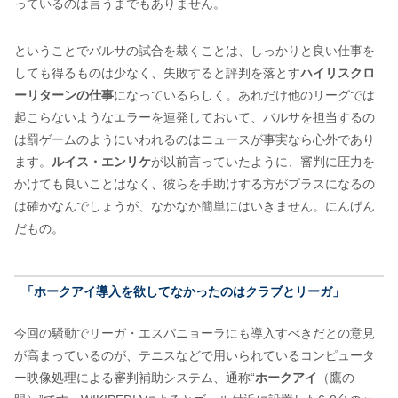
っているのは言うまでもありません。
ということでバルサの試合を裁くことは、しっかりと良い仕事を
しても得るものは少なく、失敗すると評判を落とす
ハイリスクロ
ーリターンの仕事
になっているらしく。あれだけ他のリーグでは
起こらないようなエラーを連発しておいて、バルサを担当するの
は罰ゲームのようにいわれるのはニュースが事実なら心外であり
ます。
ルイス・エンリケ
が以前言っていたように、審判に圧力を
かけても良いことはなく、彼らを手助けする方がプラスになるの
は確かなんでしょうが、なかなか簡単にはいきません。にんげん
だもの。
「ホークアイ導入を欲してなかったのはクラブとリーガ」
今回の騒動でリーガ・エスパニョーラにも導入すべきだとの意見
が高まっているのが、テニスなどで用いられているコンピュータ
ー映像処理による審判補助システム、通称“
ホークアイ
（鷹の