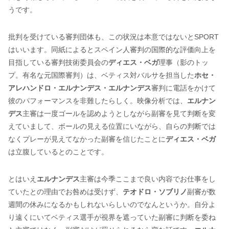
うです。
批判を受けている審判団体も、この状況は本意ではないとSPORT
はいいます。同紙によるとスペイン人審判の国際的な評価向上を
目指している審判技術委員会の
ディエス・ベガ
理事（影のトッ
プ。有名な元国際審判）は、ベティス対バルサを担当した
ホセ・
アレハンドロ・エルナンデス・エルナンデス
審判に電話をかけて
彼のパフォーマンスを非難したらしく。映像分析では、
エルナン
デス
主審は一度ゴールを認めようとしながら副審を見て判断を変
えていまして、ボールの見える位置にいながら、自らの判断では
なくプレーが見えてなかった副審を信じたことに
ディエス・ベガ
は立腹しているとのことです。
とはいえ
エルナンデス
主審は今季ここまで良い内容でお仕事をし
ていたとの理由でお咎めは受けず、
テオドロ・ソブリノ
副審が数
週間の休みになるかもしれないらしいのでなんというか。自分よ
り遠くにいてベティス選手が視界を遮っていた副審に判断を委ね