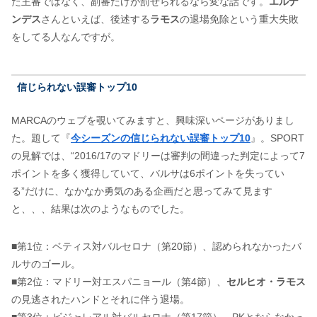
た主審ではなく、副審だけが罰せられるなら変な話です。
エルナ
ンデス
さんといえば、後述する
ラモス
の退場免除という重大失敗
をしてる人なんですが。
信じられない誤審トップ10
MARCAのウェブを覗いてみますと、興味深いページがありまし
た。題して『
今シーズンの信じられない誤審トップ10
』。SPORT
の見解では、“2016/17のマドリーは審判の間違った判定によって7
ポイントを多く獲得していて、バルサは6ポイントを失ってい
る”だけに、なかなか勇気のある企画だと思ってみて見ます
と、、、結果は次のようなものでした。
■第1位：ベティス対バルセロナ（第20節）、認められなかったバ
ルサのゴール。
■第2位：マドリー対エスパニョール（第4節）、
セルヒオ・ラモス
の見逃されたハンドとそれに伴う退場。