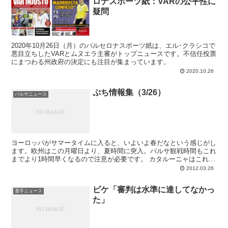
ロナスポーツ紙：VARの公平性に
疑問
2020年10月26日（月）のバルセロナスポーツ紙は、エル･クラシコで
悪目立ちしたVARとムヌエラ主審がトップニュースです。不信任投票
にまつわる州政府の決定にも注目が集まっています。
2020.10.26
ぷち情報集（3/26）
バルサニュース
ヨーロッパがサマータイムに入ると、いよいよ春だなという感じがし
ます。欧州はこの月曜日より、夏時間に突入。バルサ観戦時間もこれ
までより1時間早くなるので注意が必要です。 カタルーニャはこれか
ら一番ステキな気候へと入っていくわけで...
2012.03.26
ピケ「審判は水準に達してなかっ
選手ニュース
た」