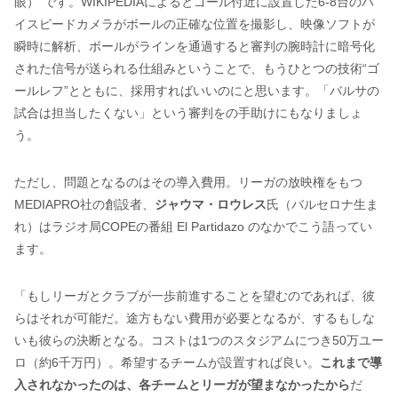
眼）”です。WIKIPEDIAによるとゴール付近に設置した6-8台のハ
イスピードカメラがボールの正確な位置を撮影し、映像ソフトが
瞬時に解析、ボールがラインを通過すると審判の腕時計に暗号化
された信号が送られる仕組みということで、もうひとつの技術“ゴ
ールレフ”とともに、採用すればいいのにと思います。「バルサの
試合は担当したくない」という審判をの手助けにもなりましょ
う。
ただし、問題となるのはその導入費用。リーガの放映権をもつ
MEDIAPRO社の創設者、
ジャウマ・ロウレス
氏（バルセロナ生ま
れ）はラジオ局COPEの番組 El Partidazo のなかでこう語ってい
ます。
「もしリーガとクラブが一歩前進することを望むのであれば、彼
らはそれが可能だ。途方もない費用が必要となるが、するもしな
いも彼らの決断となる。コストは1つのスタジアムにつき50万ユー
ロ（約6千万円）。希望するチームが設置すれば良い。
これまで導
入されなかったのは、各チームとリーガが望まなかったから
だ