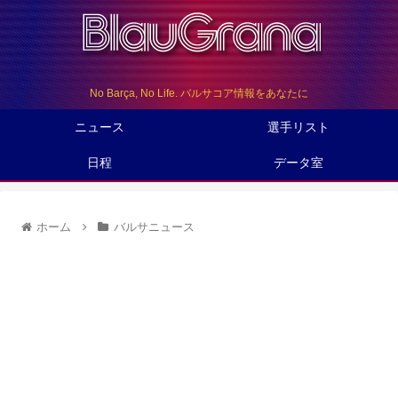
No Barça, No Life. バルサコア情報をあなたに
ニュース
選手リスト
日程
データ室
ホーム
バルサニュース