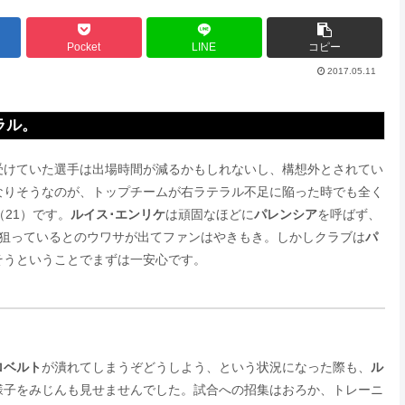
Pocket
LINE
コピー
2017.05.11
ラル。
受けていた選手は出場時間が減るかもしれないし、構想外とされてい
なりそうなのが、トップチームが右ラテラル不足に陥った時でも全く
（21）です。
ルイス･エンリケ
は頑固なほどに
パレンシア
を呼ばず、
が狙っているとのウワサが出てファンはやきもき。しかしクラブは
パ
そうということでまずは一安心です。
ロベルト
が潰れてしまうぞどうしよう、という状況になった際も、
ル
様子をみじんも見せませんでした。試合への招集はおろか、トレーニ