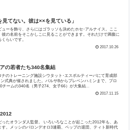
を見てない。彼は××を見ている」
ビューを飾り、さらにはゴラッソも決めたホセ･アルナイス。ここ
、彼の名前をそこかしこに見ることができます。それだけで満腹に
るくらいです。
2017.10.26
アの若者たち340名集結
ルセロナのトレーニング施設シウタット･エスポルティーバにて育成部
ーション式典が催されました。バルサBからプレベンハミンまで、プロ
チームの340名（男子274、女子66）が大集結...
2017.11.15
012
いろいろなことが起こった2012年も、あ
ます。メッシのバロンデオロ3連覇、ペップの退団、ティト新時代