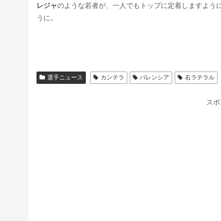
レジャ
のような若者が、一人でもトップに定着しますよう
うに。
選手ニュース
カンテラ
パレンシア
右ラテラル
スポ