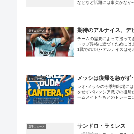
などなど話題には事欠かなかっ
期待のアルナイス、デ
選手ニュース
チームの需要によって巡って
トップ昇格に近づくためにはま
1戦でのホセ･アルナイスはそ
メッシは復帰を急がず･
トップチーム
レオ･メッシの今季初出場に
をせずバレンシア戦での復帰
ームメイトたちとのトレーニ
期しての復帰になるそうです
サンドロ・ラミレス
選手ニュース