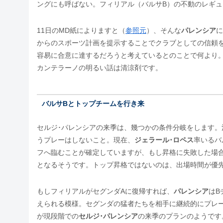
ングにも呼ばない。フィリアル（バルサB）の不動のレギ
11日のMD紙によりますと（
参照元
）、そんな
パレンシア
に
からのスポーツ計画を提示することでクラブとしての信頼
容易に合意に達するだろうと考えているとのことで何より
カンテラーノの明るい話は清涼剤です。
バルサBとトップチームを行き来
セルジ･パレンシアの来季は、幾つかの条件分岐をします。
うプレーはしないこと。現在、
ジェラール･ロペス
率いるバ
フへ臨むことが確定していますが、もし昇格に失敗した場
となるそうです。トップ昇格ではないのは、出場時間が優
もしフィリアルがセグンダAに復帰すれば、
パレンシア
はB
えられる模様。セグンダの猛者たちを相手に継続的にプレ
が現段階での
セルジ･パレンシア
の来季のプランのようです