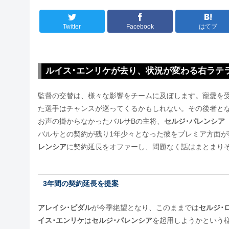
Twitter
Facebook
はてブ
ルイス･エンリケが去り、状況が変わる右ラテ
監督の交替は、様々な影響をチームに及ぼします。寵愛を
た選手はチャンスが巡ってくるかもしれない。その後者と
お声の掛からなかったバルサBの主将、
セルジ･パレンシア
バルサとの契約が残り1年少々となった彼をプレミア方面
レンシア
に契約延長をオファーし、問題なく話はまとまり
3年間の契約延長を提案
アレイシ･ビダル
が今季絶望となり、このままでは
セルジ･
イス･エンリケ
は
セルジ･パレンシア
を起用しようかという