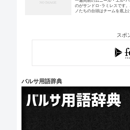
一週間前のムニール・エル･
のがサンドロ･ラミレスです。
ノたちの台頭はチームを底上
スポ
バルサ用語辞典