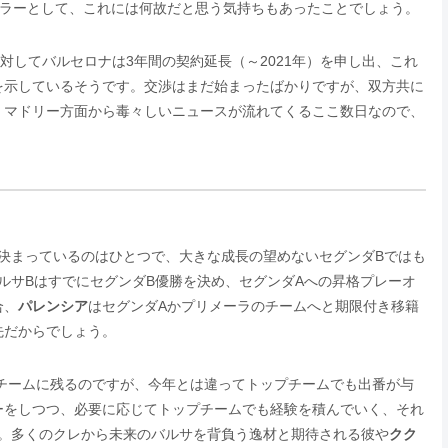
ュラーとして、これには何故だと思う気持ちもあったことでしょう。
対してバルセロナは3年間の契約延長（～2021年）を申し出、これ
を示しているそうです。交渉はまだ始まったばかりですが、双方共に
。マドリー方面から毒々しいニュースが流れてくるここ数日なので、
決まっているのはひとつで、大きな成長の望めないセグンダBではも
ルサBはすでにセグンダB優勝を決め、セグンダAへの昇格プレーオ
合、
パレンシア
はセグンダAかプリメーラのチームへと期限付き移籍
先だからでしょう。
チームに残るのですが、今年とは違ってトップチームでも出番が与
ーをしつつ、必要に応じてトップチームでも経験を積んでいく、それ
。多くのクレから未来のバルサを背負う逸材と期待される彼や
クク