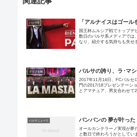
関連記事
「アルナイスはゴール
バルサB
国王杯ムルシア戦でトップデ
数日のバルサ系メディアでは
なり、紹介する気持ちも失せ
バルサの誇り、ラ･マシ
クラブ全般
2017年11月14日、FCバ
門の2017/18プレゼンテ
とアマチュア、男女合わせて20
バンバンの 夢が叶った 2
バルサニュース
オールカンテラーノ実現が夢だったオランダ人監督。 
と数日で終わろうかとしてい