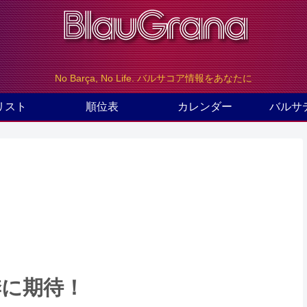
No Barça, No Life. バルサコア情報をあなたに
リスト
順位表
カレンダー
バルサ
季に期待！