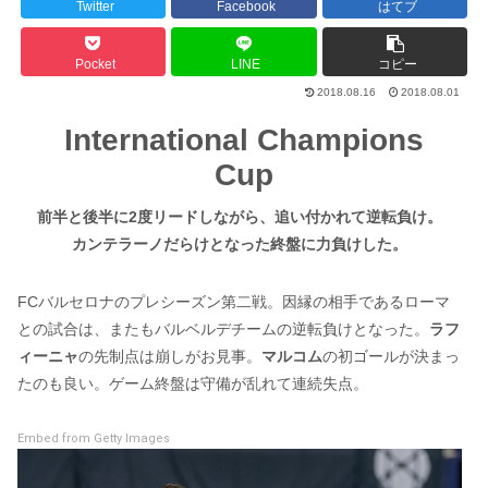
Twitter
Facebook
はてブ
Pocket
LINE
コピー
2018.08.16
2018.08.01
International Champions
Cup
前半と後半に2度リードしながら、追い付かれて逆転負け。
カンテラーノだらけとなった終盤に力負けした。
FCバルセロナのプレシーズン第二戦。因縁の相手であるローマ
との試合は、またもバルベルデチームの逆転負けとなった。
ラフ
ィーニャ
の先制点は崩しがお見事。
マルコム
の初ゴールが決まっ
たのも良い。ゲーム終盤は守備が乱れて連続失点。
Embed from Getty Images