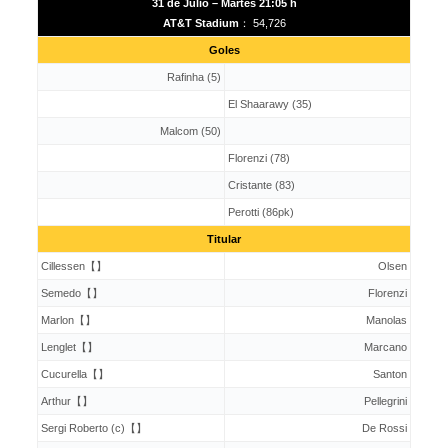
31 de Julio – Martes 21:05 h
AT&T Stadium
： 54,726
Goles
Rafinha (5)
El Shaarawy (35)
Malcom (50)
Florenzi (78)
Cristante (83)
Perotti (86pk)
Titular
Cillessen【】
Olsen
Semedo【】
Florenzi
Marlon【】
Manolas
Lenglet【】
Marcano
Cucurella【】
Santon
Arthur【】
Pellegrini
Sergi Roberto (c)【】
De Rossi