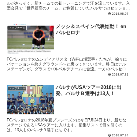
ルがさっそく、新チームでの初トレーニングで汗を流しています。入
団会見で「世界最高のチーム」と称賛していたバルサでのセッショ
ン、楽しそうです。
2018.08.07
メッシ＆スペイン代表始動！ en
トップチーム
バルセロナ
FCバルセロナのムンディアリスタ（W杯出場選手）たちが、徐々に
バケーションを終えグラウンドへと戻ってきています。昨日はテル･
ステーゲンが、ダラスでバルベルデチームに合流。一方のバルセロナ
では今日、メッシとスペイン代表の3選手が...
2018.07.31
バルサがUSAツアー2018に出
トップチーム
発、バルサＢ選手は13人！
FCバルセロナの2018年夏プレシーズンは今日7月24日より、新たな
ステージであるUSAツアーに入ります。招集リストで目を引くの
は、13人ものバルサＢ選手たちです。
2018.07.24