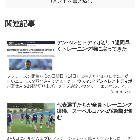
コメントを書き込む
関連記事
デンベレとトディボが、1週間早
選手ニュース
くトレーニング場に戻ってきた
プレシーズン開始を次の日曜日（14日）に控えたバルセロナに、嬉
しいニュースが飛び込んできました。
ウスマン･デンベレ
と
トディボ
が夏休みを1週間切り上げ、クラブ施設シウタット･エスポルティー
バで自主トレを始めたというのです
2019.07.09
代表選手たちが全員トレーニング
トップチーム
復帰、スーペルコパへの準備は進
む
8月6日にバルサ入団プレゼンテーションへと臨んだアルトゥロ･ビダ