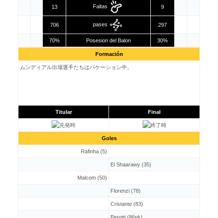
Faltas
13
9
pases
706
297
70%
Posesion del Balon
30%
Formación
ムンディアル出場選手たちはバケーション中。
Titular
Final
Goles
Rafinha (5)
El Shaarawy (35)
Malcom (50)
Florenzi (78)
Cristante (83)
Perotti (86pk)