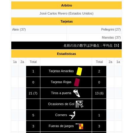
Arbitro
José Carlos Rivero (Estados Unidos)
Tarjetas
Aleix (37)
Pellegrini (27)
Manolas (37)
名前の次の数字は評価点：平均点【5】
Estadisticas
1a
2a
Total
Total
2a
1a
Tarjetas Amarillas
1
2
Tarjetas Rojas
0
0
Tiros a puerta
21 (7)
13 (6)
Ocasiones de Gol
Corners
5
1
Fueras de juegos
3
3