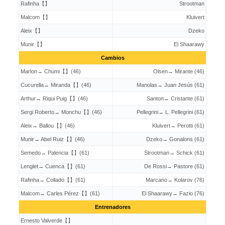
Rafinha【】
Strootman
Malcom【】
Kluivert
Aleix【】
Dzeko
Munir【】
El Shaarawy
Cambios
Marlon→ Chumi【】(46)
Olsen→ Mirante (46)
Cucurella→ Miranda【】(46)
Manolas→ Juan Jesús (61)
Arthur→ Riqui Puig【】(46)
Santon→ Cristante (61)
Sergi Roberto→ Monchu【】(46)
Pellegrini→ L. Pellegrini (61)
Aleix→ Ballou【】(46)
Kluivert→ Perotti (61)
Munir→ Abel Ruiz【】(46)
Dzeko→ Gonalons (61)
Semedo→ Palencia【】(61)
Strootman→ Schick (61)
Lenglet→ Cuenca【】(61)
De Rossi→ Pastore (61)
Rafinha→ Collado【】(61)
Marcano→ Kolarov (76)
Malcom→ Carles Pérez【】(61)
El Shaarawy→ Fazio (76)
Entrenadores
Ernesto Valverde【】