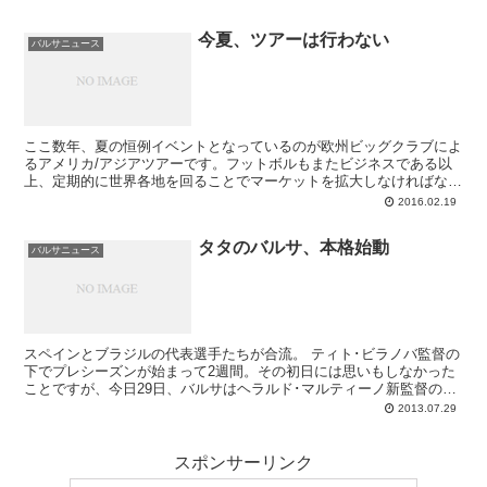
今夏、ツアーは行わない
バルサニュース
ここ数年、夏の恒例イベントとなっているのが欧州ビッグクラブによ
るアメリカ/アジアツアーです。フットボルもまたビジネスである以
上、定期的に世界各地を回ることでマーケットを拡大しなければなら
ないってのは分かるのですが、そこで得られるおカネの代わりに十分
2016.02.19
なコンディション作りができなくなるのがツアーの問題点。現場のチ
ームとしましては、出来るならばじっくりひと所に腰を据えてトレー
タタのバルサ、本格始動
ニングをしたいことでしょう。そして今年のFCバルセロナですが、
バルサニュース
どうやら夏のツアーは取りやめとし、どこか涼しい地方でキャンプを
行うことになった模様。ユーロ2016やらコパ・アメリカで選手が揃
わないのもその理由のひとつです。
スペインとブラジルの代表選手たちが合流。 ティト･ビラノバ監督の
下でプレシーズンが始まって2週間。その初日には思いもしなかった
ことですが、今日29日、バルサはヘラルド･マルティーノ新監督の下
で新たにプレシーズンを始動させます。コンフェ...
2013.07.29
スポンサーリンク