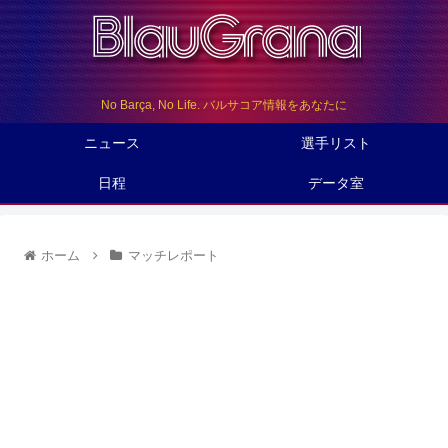
No Barça, No Life. バルサコア情報をあなたに
ニュース
選手リスト
日程
データ室
ホーム
マッチレポート