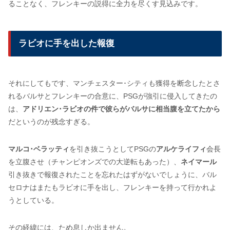
ることなく、フレンキーの説得に全力を尽くす見込みです。
ラビオに手を出した報復
それにしてもです、マンチェスター･シティも獲得を断念したとさ
れるバルサとフレンキーの合意に、PSGが強引に侵入してきたの
は、
アドリエン･ラビオの件で彼らがバルサに相当腹を立てたから
だというのが残念すぎる。
マルコ･ベラッティ
を引き抜こうとしてPSGの
アルケライフィ
会長
を立腹させ（チャンピオンズでの大逆転もあった）、
ネイマール
引き抜きで報復されたことを忘れたはずがないでしょうに、バル
セロナはまたもラビオに手を出し、フレンキーを持って行かれよ
うとしている。
その経緯には、ため息しか出ません。