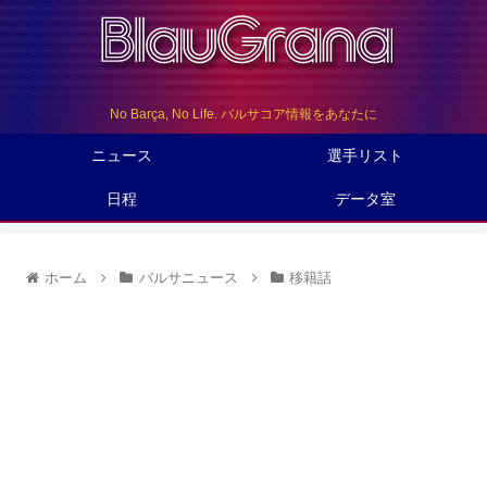
No Barça, No Life. バルサコア情報をあなたに
ニュース
選手リスト
日程
データ室
ホーム
バルサニュース
移籍話