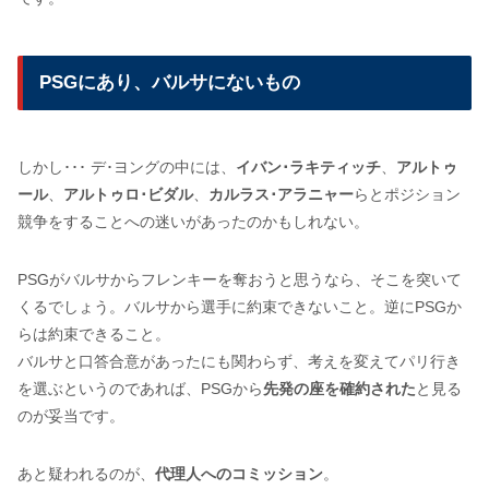
PSGにあり、バルサにないもの
しかし･･･ デ･ヨングの中には、
イバン･ラキティッチ
、
アルトゥ
ール
、
アルトゥロ･ビダル
、
カルラス･アラニャー
らとポジション
競争をすることへの迷いがあったのかもしれない。
PSGがバルサからフレンキーを奪おうと思うなら、そこを突いて
くるでしょう。バルサから選手に約束できないこと。逆にPSGか
らは約束できること。
バルサと口答合意があったにも関わらず、考えを変えてパリ行き
を選ぶというのであれば、PSGから
先発の座を確約された
と見る
のが妥当です。
あと疑われるのが、
代理人へのコミッション
。