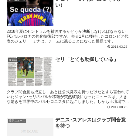
い）
2018年夏にセントラルを補強するかどうか決断しなければならない
FCバルセロナの強化技術部ですが、去る1月に獲得したコロンビア代
表のジェリー･ミナは、チームに残ることになった模様です。
2018.03.27
セリ「とても動揺している」
移籍話
クラブ間合意も成立し、あとは公式発表を待つだけだとすら言われて
いたジャン･セリのバルサ移籍が突然破談になったニュースは、大き
な驚きを世界中のバルセロニスタに起こしました。しかも土壇場で獲
得を止めたのは...
2017.08.28
デニス･スアレスはクラブ間合意
選手ニュース
を待つ