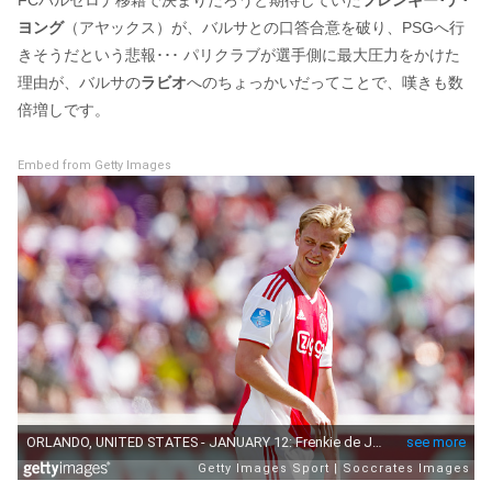
FCバルセロナ移籍で決まりだろうと期待していた
フレンキー･デ･
ヨング
（アヤックス）が、バルサとの口答合意を破り、PSGへ行
きそうだという悲報･･･ パリクラブが選手側に最大圧力をかけた
理由が、バルサの
ラビオ
へのちょっかいだってことで、嘆きも数
倍増しです。
Embed from Getty Images