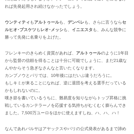
れば先発起用され続けなかったでしょう。
ウンティティ
も
アルトゥール
も、
デンベレ
も、さらに言うなら
セ
ルヒオ･ブスケツ
も
レオ･メッシ
も、
イニエスタ
も、みんな競争に
勝って先発に名乗りを上げた。
フレンキーのきらめく資質があれば、
アルトゥール
のように1年目
から監督の信頼を得ることは十分に可能でしょうに、まだ21歳な
んやからそう急ぎなさんなと言いたくなります。
カンプノウとパリでは、10年後にはだいぶ違うだろうに。
もしキミが来ることになれば、逆に退団を考える選手だっている
かもしれないのに。
嘆き節を書いているうちに、難易度を知りながらトップ昇格に挑
戦しているカンテラーノを応援する気持ちがむくむく膨らんでき
ました。7,500万ユーロをほかに使えますしね、ハ、ハ、ハ！
なんであれバルサはアヤックスやパリの公式発表があるまで諦め