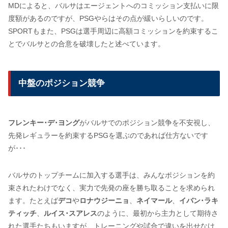
MDによると、バルサはエージェントへのコミッション支払いに限
度額があるのですが、PSGやらはその点が緩いらしいのです。
SPORTもまた、PSGは選手周辺に高額コミッションを約束するこ
とでバルサとの合意を破壊したと述べています。
中盤のポジション競争
フレンキー･デ･ヨング
がバルサでのポジション競争を不安視し、
先発レギュラーを約束するPSGを選ぶのであれば仕方ないです
が･･･
バルサのトップチームに加入する選手は、みんなポジションを約
束されたわけでなく、実力で先発の座を勝ち取ることを求められ
ます。たとえば
デコ
や
ロナウジーニョ
、
ネイマール
、
イバン･ラキ
ティッチ
、
ルイス･スアレス
のように、最初から主力として期待さ
れた選手たちもいますが、トレーニングや試合で違いを出せなけ