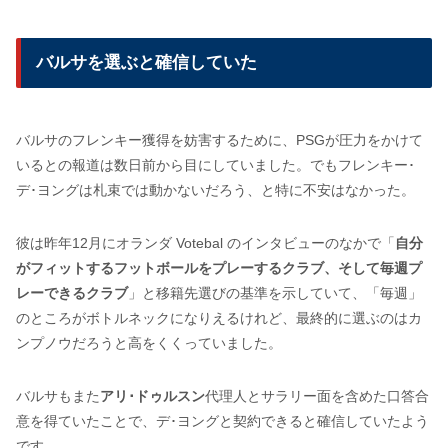
バルサを選ぶと確信していた
バルサのフレンキー獲得を妨害するために、PSGが圧力をかけて
いるとの報道は数日前から目にしていました。でもフレンキー･
デ･ヨングは札束では動かないだろう、と特に不安はなかった。
彼は昨年12月にオランダ Votebal のインタビューのなかで「
自分
がフィットするフットボールをプレーするクラブ、そして毎週プ
レーできるクラブ
」と移籍先選びの基準を示していて、「毎週」
のところがボトルネックになりえるけれど、最終的に選ぶのはカ
ンプノウだろうと高をくくっていました。
バルサもまた
アリ･ドゥルスン
代理人とサラリー面を含めた口答合
意を得ていたことで、デ･ヨングと契約できると確信していたよう
です。