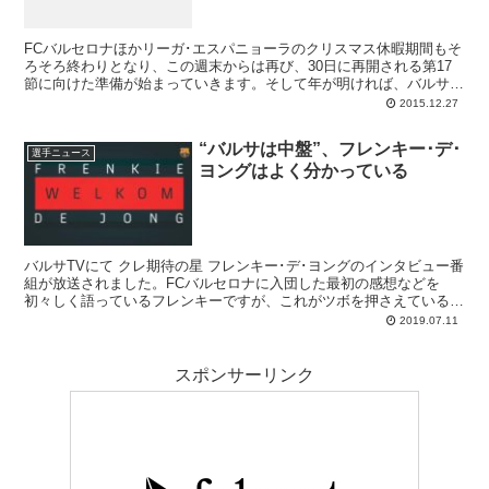
FCバルセロナほかリーガ･エスパニョーラのクリスマス休暇期間もそ
ろそろ終わりとなり、この週末からは再び、30日に再開される第17
節に向けた準備が始まっていきます。そして年が明ければ、バルサに
とって待ちに待った冬の移籍マーケットが開始。アルダ･トゥラン、
2015.12.27
アレイシ･ビダルの登録が可能となりますから、両選手は居ても立っ
てもいられないミニ休暇を過ごしていることでしょう。二人以外に注
“バルサは中盤”、フレンキー･デ･
目されるのは、前線を補強したがっているバルサがどの選手をその対
選手ニュース
ヨングはよく分かっている
象に選出し、契約を結ぶのか。ここ最近MD紙が押しているのは、ビ
ジャレアルで活躍しているデニス･スアレスです。
バルサTVにて クレ期待の星 フレンキー･デ･ヨングのインタビュー番
組が放送されました。FCバルセロナに入団した最初の感想などを
初々しく語っているフレンキーですが、これがツボを押さえていると
いうか、バルセロニスタを嬉しくさせる言葉がたくさんで
2019.07.11
スポンサーリンク