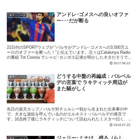
アンドレ･ゴメスへの良いオファ
選手ニュース
ー･･･だが断る
21日付のSPORTウェブが “バルサがアンドレ･ゴメスへの3,500万ユ
ーロのオファーを断った！”と伝えています。元々はCatalunya Radio
の番組 Tot Coosta でシャビ･カンポス記者が明かしたネタだそうです
が、バレンシアに去年支払った固定額分を回収できるオファーを、バ
2017.06.22
ルサはアンドレが移籍不可だとして断ったと。
どうする中盤の再編成：バルベル
選手ニュース
デの言葉で ラキティッチ周辺が
また騒がしく
先日の楽天カップ／バルサ対チェルシー戦から生まれた出来事の中
で、大きな波紋を呼んでいるのがエルネスト･バルベルデの発言で
す。試合終了後にラキティッチについて訊ねられたミスター曰く、
「過去の2年間は重要な選手だったけれど、今季はどうなるか分から
2019.07.25
ないよ」
ジェリー･ミナは、残る（らし
選手ニュース