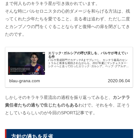
まで何人ものキラキラ星が引き抜かれています。
そんな時にバルセロニスタの心的ダメージを和らげる方法は、残
ってくれた少年たちを愛でること。去る者は追わず、ただし二度
とカンプノウの門をくぐることならずと復帰への扉を閉ざしてき
たのです。
エリック･ガルシアの呼び戻しを、バルサが考えてい
る件
バルサ育成部門でカデッテAまでプレーし、カンテラ最高のセン
トラルと将来を期待されながらも、2017年夏にマンチェスター･
シティへと去って行ったエリック･ガルシア。ペップ･グアルディ
オラのいるシティのほうが、バルサよりも早く成長するチャンス
があるだろうと見ての退団ですが、クレとしては残念でした。そ
んな彼の呼び戻しを、バルサがいま狙っているという。英国クラ
ブとセントラルの契約があと1シーズンで切れるのです。
blau-grana.com
2020.06.04
しかしそのキラキラ星流出の過程を振り返ってみると、
カンテラ
責任者たちの過ちで生じたものもある
わけで。それを今、正そう
としているらしいのが今回のSPORT記事です。
方針の過ちを反省