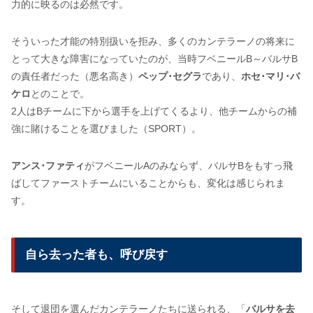
力的に映るのは必然です。
そういった才能の特別扱いを拒み、多くのカンテラーノの将来に
とって大きな障害になっていたのが、当時フベニールB～バルサB
の責任者だった（悪名高き）
ペップ･セグラ
であり、
ホセ･マリ･バ
ケロ
とのことで。
2人はBチームに下から選手を上げてくるより、他チームからの補
強に賭けることを選びました（SPORT）。
アンス･ファティ
がフベニールAのみならず、バルサBをもすっ飛
ばしてファーストチームにいることからも、変化は感じられま
す。
自ら去った者も、呼び戻す
そして退団を選んだカンテラーノたちに送られる、「
バルサを去