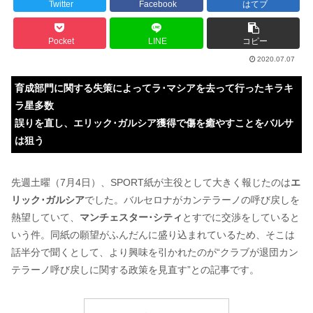
Twitter
Facebook
はてブ
Pocket
LINE
コピー
2020.07.07
育成部門に関する失策によってラ･マシアを去って行ったキラキ
ラ星多数
誤りを直し、エリック･ガルシア獲得で傷を癒やすことをバルサ
は狙う
先週土曜（7月4日）、SPORT紙が主役として大きく報じたのは
エ
リック･ガルシア
でした。バルセロナがカンテラーノの呼び戻しを
熱望していて、
マンチェスター･シティ
とすでに交渉をしていると
いう件。同紙の願望がふんだんに盛り込まれているため、そこは
話半分で聞くとして、より興味を引かれたのが“クラブが退団カン
テラーノ呼び戻しに関する政策を見直す”との記事です。