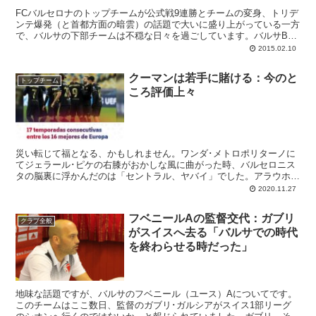
FCバルセロナのトップチームが公式戦9連勝とチームの変身、トリデ
ンテ爆発（と首都方面の暗雲）の話題で大いに盛り上がっている一方
で、バルサの下部チームは不穏な日々を過ごしています。バルサBは
現在セグンダ・ディビシオンで17位につけていて、降格圏までは2ポ
2015.02.10
イント差。チームを覆う危機的ムードはいかんともしがたく、9日に
はついにエウセビオ・サクリスタン監督との契約が解除され、フベニ
クーマンは若手に賭ける：今のと
ールAからジョルディ・ビニャルスが内部昇格するとの発表がなされ
トップチーム
ころ評価上々
ました。なんでもバルサBの歴史の中で、シーズン途中で監督が解任
されたのは今回のエウセビオが初めてなのだそうです。
災い転じて福となる、かもしれません。ワンダ･メトロポリターノに
てジェラール･ピケの右膝がおかしな風に曲がった時、バルセロニス
タの脳裏に浮かんだのは「セントラル、ヤバイ」でした。アラウホに
続いてジェリまで戦線離脱となれば、セントラルはもうラングレしか
2020.11.27
いない。フレンキーを下げると、今度はピボーテが不足する。毎年恒
例のセントラル危機が、今回は特盛りでやってきたのです。
フベニールAの監督交代：ガブリ
クラブ全般
がスイスへ去る「バルサでの時代
を終わらせる時だった」
地味な話題ですが、バルサのフベニール（ユース）Aについてです。
このチームはここ数日、監督のガブリ･ガルシアがスイス1部リーグ