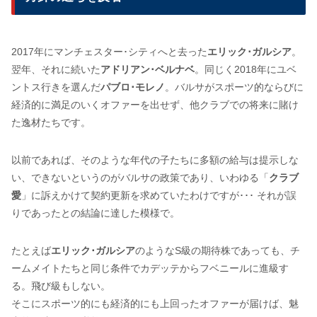
2017年にマンチェスター･シティへと去った
エリック･ガルシア
。
翌年、それに続いた
アドリアン･ベルナベ
。同じく2018年にユベ
ントス行きを選んだ
パブロ･モレノ
。バルサがスポーツ的ならびに
経済的に満足のいくオファーを出せず、他クラブでの将来に賭け
た逸材たちです。
以前であれば、そのような年代の子たちに多額の給与は提示しな
い、できないというのがバルサの政策であり、いわゆる「
クラブ
愛
」に訴えかけて契約更新を求めていたわけですが･･･ それが誤
りであったとの結論に達した模様で。
たとえば
エリック･ガルシア
のようなS級の期待株であっても、チ
ームメイトたちと同じ条件でカデッテからフベニールに進級す
る。飛び級もしない。
そこにスポーツ的にも経済的にも上回ったオファーが届けば、魅