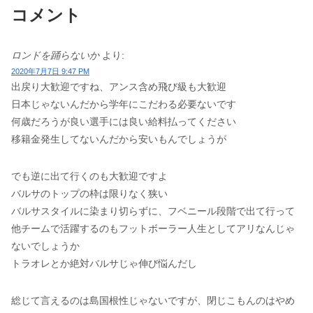
コメント
ロンドを踊らないか
より:
2020年7月7日 9:47 PM
出戻り大歓迎ですね、アンス含め飛び級も大歓迎
日本じゃないんだから学年にこだわる必要ないです
何歳だろうが良い選手には良い給料払ってください
移籍金発生してないんだから安いもんでしょうが
でも逆に出て行くのも大歓迎ですよ
バルサのトップの枠は限りなく狭い
バルサスタイルに染まり切らずに、フベニール段階で出て行って
他チームで活躍するのもフットボーラー人生としてアリなんじゃ
ないでしょうか
トラオレとか絶対バルサじゃ伸び悩んだし
総じて言えるのは島国根性じゃないですが、閉じこもんのはやめ