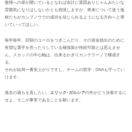
復帰への扉が開いているとなれば余計に退団ありじゃんみたいな
雰囲気になりはしないかとも危惧しますが、将来について迷う逸
材たちがカンプノウでの成功を信じられるようになる方向へと導
いていってほしい。
毎年毎年、巨額のユーロをつぎこんだり、その資金捻出のために
有望な選手を売ったりしている補強策が持続可能とは思えませ
ん。スカッドの中心軸は、出来るかぎりカンテラーノで構成す
る。
それが結局一番安上がりですし、チームの哲学・DNAも守ってい
けます。
過去の過ちを直したい。
エリック･ガルシア
の件がどう決着するに
せよ、そこが事実であることを願います。