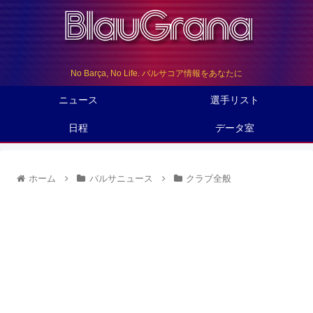
No Barça, No Life. バルサコア情報をあなたに
ニュース
選手リスト
日程
データ室
ホーム
バルサニュース
クラブ全般