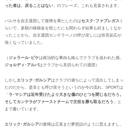
った者は、戻ることはない
」のフレーズ。これも見直されます。
バルサを自主退団して復帰を果たしたのは
セスク･ファブレガス
く
らいで、多額の移籍金を投じたにも関わらず結果も好ましくなか
ったことから、自主退団カンテラーノの呼び戻しには拒否反応が
強くなっていました。
（
ジェラール･ピケ
は政治的な事由も絡んでクラブを追われた感。
ジョルディ･アルバ
はクラブから見切られての退団）
しかし
エリック･ガルシア
はクラブの過ちによって流出してしまっ
たのだから、是非とも呼び戻そうというのが今の流れ。SPORTは
「
ラ･マシアは近年受けたより大きな傷のひとつを閉じるだろう。
そしてカンテラがファーストチームで主役を勝ち取るだろう
」と
まで書いています。
エリック･ガルシア
の復帰は正直まだ夢想話のように思えますし、