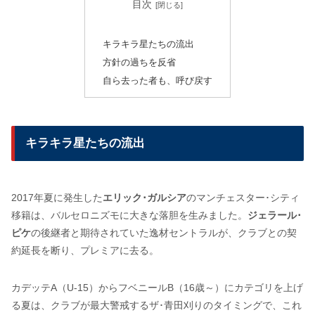
目次
キラキラ星たちの流出
方針の過ちを反省
自ら去った者も、呼び戻す
キラキラ星たちの流出
2017年夏に発生した
エリック･ガルシア
のマンチェスター･シティ
移籍は、バルセロニズモに大きな落胆を生みました。
ジェラール･
ピケ
の後継者と期待されていた逸材セントラルが、クラブとの契
約延長を断り、プレミアに去る。
カデッテA（U-15）からフベニールB（16歳～）にカテゴリを上げ
る夏は、クラブが最大警戒するザ･青田刈りのタイミングで、これ