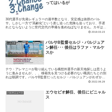
ってはいるが
30代選手が先発レギュラーの過半数となり、安定感は抜群のバル
サ。しかし一方で“高齢化”という差し迫った危険も迫っており、手遅
れとならないように世代交代の準備を進めねばなりません。カギは自
前での育成です。
2019.03.23
バルサB監督セルジ・バルジュア
バルサB
ン解任･･･ 後任はラファ・マルケ
スか
テウ・アレマニーが取り組んでいる構想外選手の新天地探しは思うよ
うに進みませんが、、、移籍先を見つける必要のない職員たちとの別
れは順調です。バルサB監督だったセルジ・バルジュアンがわずか1
シーズンで解任。後任にはライカー＆ペップ時代にセントラルとして
2022.06.29
活躍したマルケスが任命されるだろうと報じられています。
エウセビオ解任、後任にビニャル
バルサニュース
ス