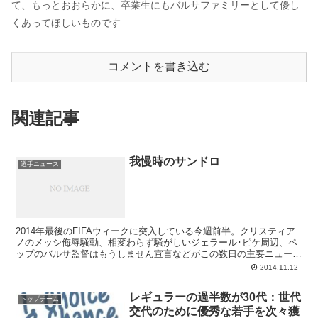
て、もっとおおらかに、卒業生にもバルサファミリーとして優し
くあってほしいものです
コメントを書き込む
関連記事
我慢時のサンドロ
選手ニュース
2014年最後のFIFAウィークに突入している今週前半。クリスティア
ノのメッシ侮辱騒動、相変わらず騒がしいジェラール･ピケ周辺、ペ
ップのバルサ監督はもうしません宣言などがこの数日の主要ニュース
となっていますが、ここでは敢えてマイナーどころを突いてみます。
2014.11.12
最近エンリケチームではめっきり姿を見なくなっている、バルサBの
サンドロ･ラミレスについてです。
レギュラーの過半数が30代：世代
トップチーム
交代のために優秀な若手を次々獲