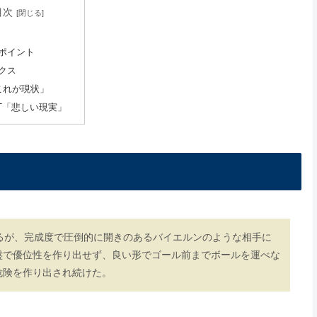
目次
ポイント
クス
これが現状」
RT「悲しい現実」
るが、完成度で圧倒的に開きのあるバイエルンのような相手に
盤で優位性を作り出せず、良い形でゴール前までボールを運べな
危険を作り出され続けた。