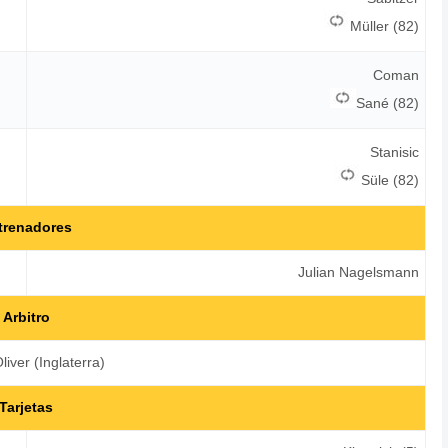
Müller (82)
Coman
Sané (82)
Stanisic
Süle (82)
trenadores
Julian Nagelsmann
Arbitro
liver (Inglaterra)
Tarjetas