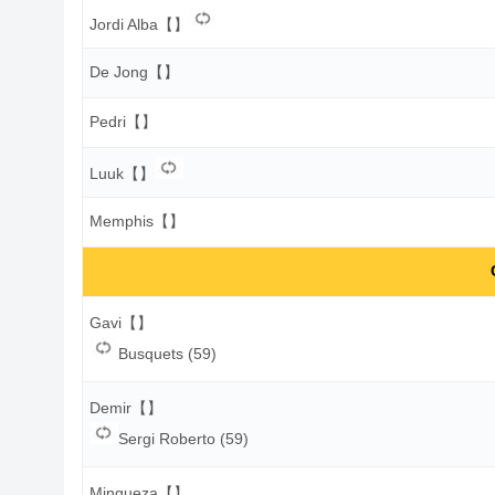
Jordi Alba【】
De Jong【】
Pedri【】
Luuk【】
Memphis【】
Gavi【】
Busquets (59)
Demir【】
Sergi Roberto (59)
Mingueza【】