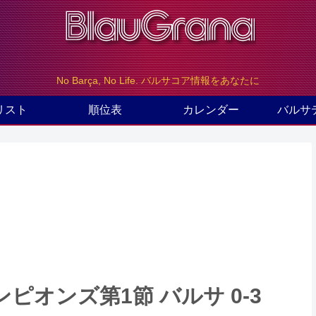
No Barça, No Life. バルサコア情報をあなたに
リスト
順位表
カレンダー
バルサ
オンズ第1節 バルサ 0-3