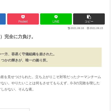
Pocket
LINE
コピー
2021.09.16
2021.09.15
）完全に力負け。
い一方、容易く守備組織を崩された。
くつかの輝きが、唯一の拠り所。
の差を見せつけられた。立ち上がりこそ対等だったクーマンチーム
ない。やりたいことは何もさせてもらえず、0-3の完敗を喫した
すしかない、そんな夜。