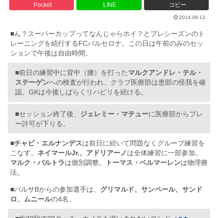
Pocket
LINE
コピー
2014.08.13
■ん？スーパーカップってなんじゃらホイ？とプレシーズンのト
レーニングを続行するFCバルセロナ。この日は午前のみのセッ
ションで午後は自由時間。
■前日の練習中に背中（腰）を打った
マルクアンドレ・テル・
ステーゲン
への検査が行われ、クラブ医療部は患部の怪我を確
認。GKは今後しばらくリハビリを続ける。
■セッション終了後、
ジェレミー・マテュー
に医療部からプレ
ー許可が下りる。
■
チャビ・エルナンデス
は前日に続いて問題なくグループ練習を
こなす。
ネイマールJr.、アドリアーノ
は全体練習に一部参加。
マルク・バルトラ
は個別調整。
トーマス・ベルマーレン
は物理療
法。
■バルサBからの参加選手は、
グリマルド、サンペール、サンド
ロ、ムニール
の4名。