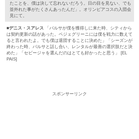
たことを、僕は決して忘れないだろう。日の目を見ない、でも
並外れた事がたくさんあったんだ」。オリンピアコスの入団会
見にて。
■
デニス・スアレス
「バルサが僕を獲得しに来た時、シティから
は契約更新の話があった。ペジェグリーニには僕を戦力に数えて
ると言われたよ。でも僕は退団することに決めた」「シーズンが
終わった時、バルサと話し合い、レンタルが最善の選択肢だと決
めた」「セビージャを選んだのはとても好かったと思う」 [EL
PAIS]
スポンサーリンク