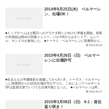
2014年9月25日(木) ベルマーレ
ン、出場OK！
■トップチームは土曜日へのグラナダ戦へと向けた準備を開始。前夜
の先発組は軽めの回復メニュー。バルサBからはオンドア、ムニー
ル、サンドロが参加した。 ■トーマス・ベルマーレンに医療部からの
出場許可が下りる。とはいえ選手はすでに水...
2014.09.26
2015年4月26日（日) ベルマー
レンに出場許可
■右太ももの半腱様筋を負傷してから5ヶ月、トーマス・ベルマーレ
ンに医療部からの試合出場許可が下りた。これによってベルギー人
DFは監督次第でいつでも出場可能となった。 ■ベルマーレンは昨年
11月末に太ももに違和感が生じ、12月2...
2015.04.27
2015年3月08日（日) 6-1：首位
返り咲き！