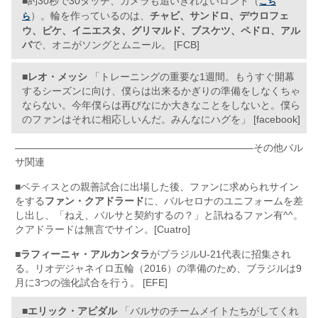
■約30秒で30タッチ、カメラも追いきれないロンド（
こち
）。輪を作っているのは、
チャビ、サンドロ、デウロフェ
ら
ウ、ピケ、イニエスタ、グリマルド、ブスケツ、ペドロ、アル
バ
で、オニがソングとムニール。 [FCB]
■
レオ・メッシ
「トレーニングの重要な1週間。もうすぐ開幕
するシーズンに向け、僕らは出来るかぎりの準備をしなくちゃ
ならない。今年僕らは再びなにか大きなことをしないと。僕ら
のファンはそれに相応しいんだ。みんなにハグを」 [facebook]
————————————————————————その他バル
サ関連
■ベティスとの親善試合に出場した後、ファンに求められサイン
をする
ファン・クアドラード
に、バルセロナのユニフォームを差
し出し、「ねえ、バルサと契約するの？」と訊ねるファン有^^。
クアドラードは無言でサイン。[Cuatro]
■
ラフィーニャ・アルカンタラ
がブラジルU-21代表に招集され
る。リオデジャネイロ五輪（2016）の準備のため、ブラジルは9
月に3つの強化試合を行う。 [EFE]
■
エリック・アビダル
「バルサのチームメイトたちがしてくれ