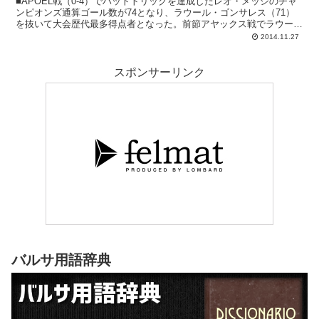
■APOEL戦（0-4）でハットトリックを達成したレオ・メッシのチャ
ンピオンズ通算ゴール数が74となり、ラウール・ゴンサレス（71）
を抜いて大会歴代最多得点者となった。前節アヤックス戦でラウール
の記録に並んでいたが、今回一気に3つ...
2014.11.27
スポンサーリンク
バルサ用語辞典