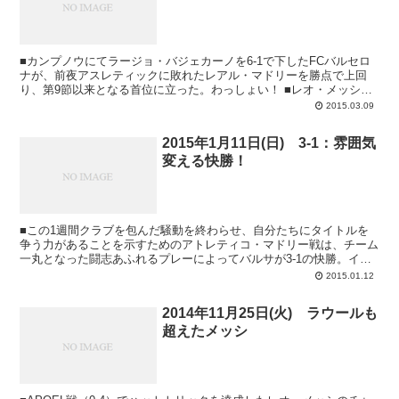
■カンプノウにてラージョ・バジェカーノを6-1で下したFCバルセロ
ナが、前夜アスレティックに敗れたレアル・マドリーを勝点で上回
り、第9節以来となる首位に立った。わっしょい！ ■レオ・メッシが
ハットトリックの大活躍。リーガでの得...
2015.03.09
2015年1月11日(日) 3-1：雰囲気
変える快勝！
■この1週間クラブを包んだ騒動を終わらせ、自分たちにタイトルを
争う力があることを示すためのアトレティコ・マドリー戦は、チーム
一丸となった闘志あふれるプレーによってバルサが3-1の快勝。イメ
ージを好転させ、今後に期待を抱かせる勝利と...
2015.01.12
2014年11月25日(火) ラウールも
超えたメッシ