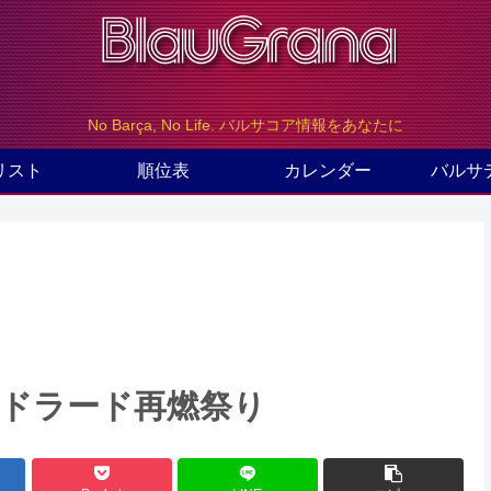
No Barça, No Life. バルサコア情報をあなたに
リスト
順位表
カレンダー
バルサ
クアドラード再燃祭り