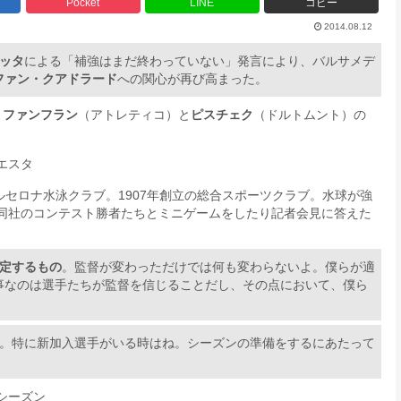
Pocket
LINE
コピー
2014.08.12
ッタ
による「補強はまだ終わっていない」発言により、バルサメデ
ファン・クアドラード
への関心が再び高まった。
、
ファンフラン
（アトレティコ）と
ピスチェク
（ドルトムント）の
エスタ
elona（バルセロナ水泳クラブ。1907年創立の総合スポーツクラブ。水球が強
同社のコンテスト勝者たちとミニゲームをしたり記者会見に答えた
定するもの
。監督が変わっただけでは何も変わらないよ。僕らが適
事なのは選手たちが監督を信じることだし、その点において、僕ら
よ。特に新加入選手がいる時はね。シーズンの準備をするにあたって
シーズン