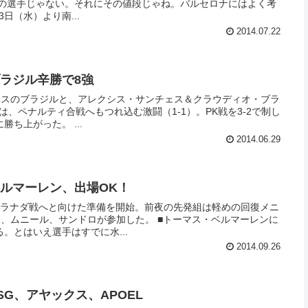
けの選手じゃない。それにその値段じゃね。バルセロナにはよく考
アは23日（水）より南...
2014.07.22
 ブラジル辛勝で8強
ルベスのブラジルと、アレクシス・サンチェス＆クラウディオ・ブラ
は、ペナルティ合戦へもつれ込む激闘（1-1）。PK戦を3-2で制し
ち上がった。 ...
2014.06.29
 ベルマーレン、出場OK！
グラナダ戦へと向けた準備を開始。前夜の先発組は軽めの回復メニ
、サンドロが参加した。 ■トーマス・ベルマーレンに
。とはいえ選手はすでに水...
2014.09.26
 PSG、アヤックス、APOEL