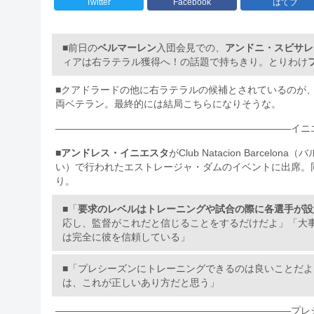
Twitter
Facebook
はてブ
■前日の
ベルマーレン
入団会見での、
アンドニ・スビサレ
ィアは右ラテラル獲得へ！の話題で持ちきり。とりわけ
■クアドラードの他に右ラテラルの候補とされているのが
両ベテラン。最終的には結局こちらになりそうな。
————————————————————————イニ
■
アンドレス・イニエスタ
がClub Natacion Barc
い）で行われたエストレージャ・ダムのイベントに出席。
り。
■「
要求のレベルはトレーニングや試合の際に各選手が設
応し、監督がこれだと信じることをするだけだよ」「大
は完全に彼を信頼している」
■「プレシーズンにトレーニングできるのは良いことだ
は、これが正しいあり方だと思う」
————————————————————————プレ