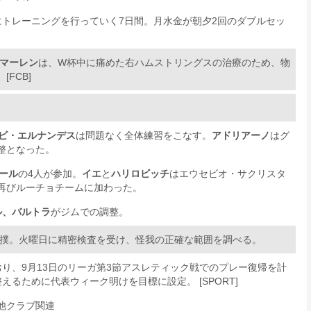
にトレーニングを行っていく7日間。月水金が朝夕2回のダブルセッ
マーレン
は、W杯中に痛めた右ハムストリングスの治療のため、物
FCB]
ビ・エルナンデス
は問題なく全体練習をこなす。
アドリアーノ
はグ
整となった。
ール
の4人が参加。
イエ
と
ハリロビッチ
はエウセビオ・サクリスタ
再びルーチョチームに加わった。
ル、バルトラ
がジムでの調整。
撲。火曜日に精密検査を受け、怪我の正確な範囲を調べる。
り、9月13日のリーガ第3節アスレティック戦でのプレー復帰を計
るために代表ウィーク明けを目標に設定。 [SPORT]
他クラブ関連