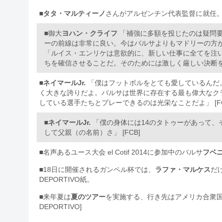
■
タタ・マルティーノ
さんがアルゼンチン代表監督に就任
■御大
ヨハン・クライフ
「補強に多額を投じたのは疑問
ーの前線は非常に良い。今はバルサよりもマドリーの方
「ルイス・エンリケは意欲的に、新しい仕事に全てを注
ちを確信させることだ。そのためには激しく厳しい決断を取らなけ
■
ネイマールJr.
「僕はフットボルをとても愛しているんだ
く大きな誇りだよ。バルサは世界に存在する最も偉大なク
している選手たちとプレーできるのは光栄なことだよ」 [FC
■
ネイマールJr.
「僕の身体には14のタトゥーがあって、
して父親（の名前）さ」 [FCB]
■名声あるユース大会 el Cotif 2014に参加中のバルサ
フベ
■18日に開催されるガンペル杯では、
ラファ・マルケス
だ
DEPORTIVO紙。
■来年夏は
夏のツアー
を実施する、行き先はアメリカ合衆国か
DEPORTIVO]