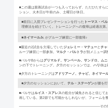
■この週は親善試合が一つも入っておらず、ただひたすら
ション、火木日が午前のみ、土曜日が休日。
■前日に入団プレゼンテーションを行った
トーマス・ベル
理療法を続けていく。トレーニングへの復帰は経過次第。 [
■
ネイマールJr.
がグループ練習に一部復帰♪
■最近の2試合を欠場していた
ジェレミー・マテュー
と
チャ
ループ練習に一部参加。
マルク・バルトラ
が別メニュー調
■バルサBからは
グリマルド、サンペール、サンドロ、ムニ
ンの下でトレーニング。夕方のセッションでは、
ハリロ
は
■夕方のトレーニングは
アドリアーノ、チャビ、ネイマー
■夕方のセッションにおいて、
テル・ステーゲン
が腰を打
■バルサは
ルイス・スアレス
の処分が減免されると信じてお
画している。第2節でも可能かもしれないが、フォームを整え
————————————————————————その