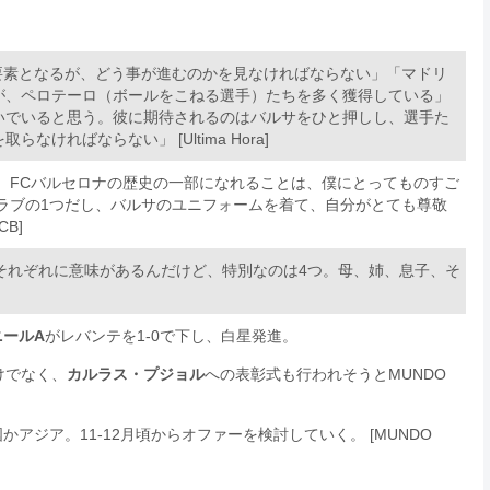
。
要素となるが、どう事が進むのかを見なければならない」「マドリ
が、ペロテーロ（ボールをこねる選手）たちを多く獲得している」
いでいると思う。彼に期待されるのはバルサをひと押しし、選手た
ればならない」 [Ultima Hora]
。FCバルセロナの歴史の一部になれることは、僕にとってものすご
ラブの1つだし、バルサのユニフォームを着て、自分がとても尊敬
B]
それぞれに意味があるんだけど、特別なのは4つ。母、姉、息子、そ
ニールA
がレバンテを1-0で下し、白星発進。
けでなく、
カルラス・プジョル
への表彰式も行われそうとMUNDO
アジア。11-12月頃からオファーを検討していく。 [MUNDO