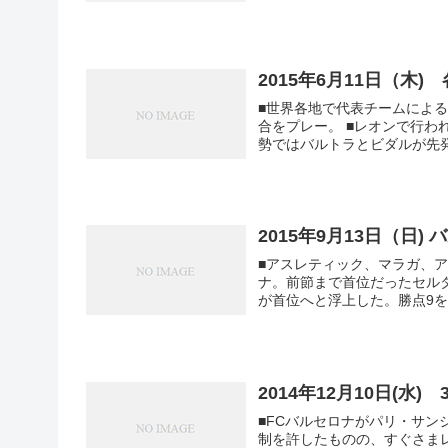
2015年6月11日（木
■世界各地で代表チームによ
合をプレー。 ■レオンで行われたコスタリカとの親善試合にスペインが2-1で逆転勝利。バルサ
勢ではバルトラとビダルが先発
2015年9月13日（日
■アスレティック、マラガ、ア
ナ。前節まで首位だったセル
が首位へと浮上した。勝点9を手
2014年12月10日(水
■FCバルセロナがパリ・サン
制を許したものの、すぐさま