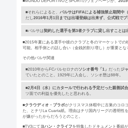
■MUNDO DEPORTIVOとSPORTのウェブページが、
20
■それらによると、
バルサはFIFAによる補強禁止期間中
だし
2016年1月1日までは出場登録は出来ず、公式戦で
■バルサは
契約した選手を第3者クラブに貸し出すことは
■2015年夏にある選手や彼のクラブと冬のマーケットで
可能。相手側との話し合い（金銭的割り増し）が重要とな
その他バルサ関連
■2010年からFCバルセロナの
ソシオ番号「1」
だった
ジ
ていたとのこと。1929年に入会し、ソシオ歴は88年。
■
2月4日（水）にカタールで行われる予定だった親善試
ツ面での利益を優先したと思われる。
■
クラウディオ・ブラボ
がクリスマス休暇中に古巣のコロ
た、とチリLa Cuarta紙。理由はチリ国内リーグの透明性
が嫌がったからだろうとのこと。
■TV3にて
ヨハン・クライフ
を特集したドキュメント番組