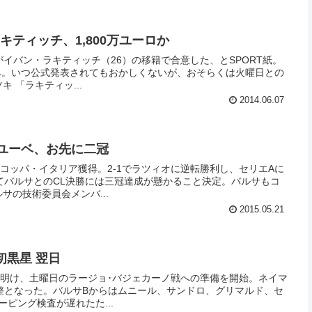
 ラキティッチ、1,800万ユーロか
がイバン・ラキティッチ（26）の移籍で合意した、とSPORT紙。
込み。いつ公式発表されてもおかしくないが、おそらくは火曜日との
ツキ 「ラキティッ...
2014.06.07
) ユーベ、お先に二冠
コッパ・イタリア獲得。2-1でラツィオに逆転勝利し、セリエAに
てバルサとのCL決勝には三冠達成が懸かること決定。バルサもコ
、それに続け。 ■バルサの技術委員会メンバ...
2015.05.21
 初黒星 翌日
夜明け、土曜日のラージョ･バジェカーノ戦への準備を開始。ネイマ
整となった。バルサBからはムニール、サンドロ、グリマルド、セ
サンペールが参加。 ■ドーピング検査が遅れたた...