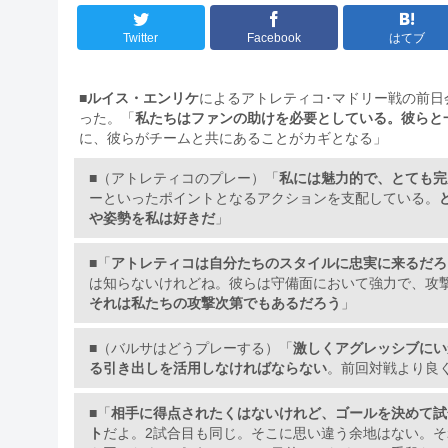
Twitter
Facebook
はてブ
■
ルイス・エンリケ
によるアトレティコ･マドリー戦の前
った。「
私たちはファンの助けを必要としている。彼らと
に、彼らがチームと共にあることがカギとなる」
■（アトレティコのプレー）「
私には魅力的で、とても完
ーといったポイントとなるアクションを支配している。
や姿勢を私は好きだ
」
■「
アトレティコは自分たちのスタイルに忠実に来るだろ
は知らないけれどね。彼らは守備面において強力で、攻
それは私たちの攻撃次第でもあるだろう
」
■（バルサはどうプレーする）「
激しくアグレッシブにい
る引き出しを活用しなければならない
。前回対戦より良
■「
相手に得点されたくはないけれど、ゴールを決めて試
ト
だよ。2試合目も同じ。そこに思い違う余地はない。そ