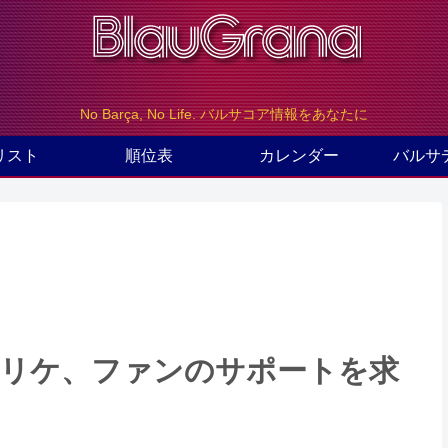
No Barça, No Life. バルサコア情報をあなたに
リスト
順位表
カレンダー
バルサ
 エンリケ、ファンのサポートを求