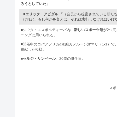
ろうとしていた
」
■
エリック・アビダル
「（会長から提案されている新た
けれど、もし何かを言えば、それは実行しなければいけ
■シウタ・エスポルティーバ内に
新しいスポーツ館
が2つ
ニングに用いられる。
■開催中のコパアフリカのB組カメルーン対マリ（1-1）で
貢献した模様。
■
セルジ・サンペール
、20歳の誕生日。
スポ