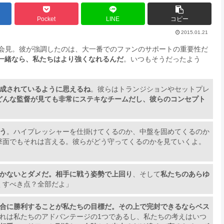
Pocket
LINE
コピー
2015.01.21
日会見。彼が強調したのは、大一番でのファンのサポートの重要性だ
一緒なら、私たちはより強くなれるんだ
。いつもそうだったよう
成されているように思えるね
。彼らはトランジションやセットプレ
どんな監督が見ても非常にステキなチームだし、彼らのコンセプト
う
。ハイプレッシャーを仕掛けてくるのか、中盤を固めてくるのか
撃面でもそれは言える。彼らがどう守ってくるのかを見ていくよ。
かないとダメだ。相手に戦う姿勢で上回り
、そして
私たちのあらゆ
くすべき点？全部だよ」
合に勝利することが私たちの目標だ。その上で完封できるならベス
れは私たちのアドバンテージの1つであるし、私たちの考えはいつ