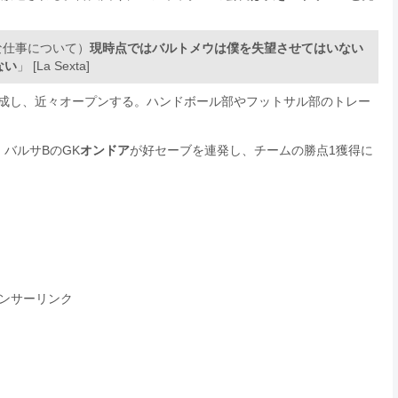
な仕事について）
現時点ではバルトメウは僕を失望させてはいない
ない
」 [La Sexta]
完成し、近々オープンする。ハンドボール部やフットサル部のトレー
、バルサBのGK
オンドア
が好セーブを連発し、チームの勝点1獲得に
ンサーリンク