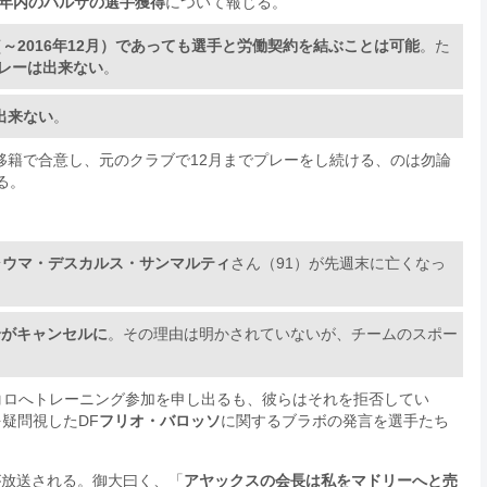
15年内のバルサの選手獲得
について報じる。
（～2016年12月）であっても選手と労働契約を結ぶことは可能
。た
プレーは出来ない
。
出来ない
。
の移籍で合意し、元のクラブで12月までプレーをし続ける、のは勿論
る。
ャウマ・デスカルス・サンマルティ
さん（91）が先週末に亡くなっ
合がキャンセルに
。その理由は明かされていないが、チームのスポー
コロへトレーニング参加を申し出るも、彼らはそれを拒否してい
を疑問視したDF
フリオ・バロッソ
に関するブラボの発言を選手たち
が放送される。御大曰く、「
アヤックスの会長は私をマドリーへと売