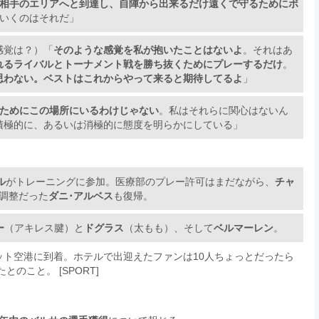
相手のエリアへと到達し、自陣から出来るだけ遠くで守るためにボ
ていくのはそれだ」
感覚は？）「
そのような感覚を私が抱いたことはないよ
。それはあ
れるライバルとトーナメント戦を勝ち抜くためにプレーするだけ
。
思わない。ベストはこれからやって来ると期待してるよ
」
ためにこの場所にいるわけじゃない
。私はそれらに関心はないん
積極的に、あるいは消極的に態度を明らかにしている」
ル
がトレーニングに参加。医療部のプレー許可はまだながら、
チャ
調整だった
ダニ･アルベス
も復帰。
ー
（アキレス腱）と
ドグラス
（太もも）、そして
ベルマーレン
。
ット空港に到着。ホテルで出迎えたファンは10人ちょっとだったら
のこと。 [SPORT]