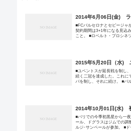
2014年6月06日(金)
■FCバルセロナとセビージャ
契約期間は3+1年になる見
こと。 ■ロベルト・プロシネ
2015年5月20日（水
■ユベントスが延長戦を制し、
続く二冠を達成した。これに
パを制し
2014年10月01日(水)
■パリでの今季初黒星から一
ール、ドグラスはジムでの調
ルジ･