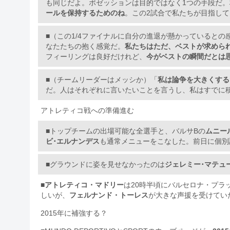
も同じだよ。ポゼッションは目的ではなく1つの手段だ。
ールを保持するためのね
。この2試合で私たちが目指し
■（この1/4ファイナルに自分の進退が懸かっているとの
なたたちの抱く感覚だ。
私たちはただ、ベストが求めら
フィーリングは良好だけれど、
今がベストの瞬間だとは
■（チームリーダーはメッシか）「
私は論争を大きくする
だ。人はそれぞれに言いたいことを言うし、私はすでに
アトレティコ戦への準備進む
■トップチームの出場可能な全選手と、バルサBの
ムニー
ビ･エルナンデス
も通常メニューをこなした。前日に個別
■グラウンドに姿を見せなかったのは
ジェレミー･マテュ
■
アトレティコ・マドリー
は20時半頃にバルセロナ・プラ
しいが、
フェルナンド・トーレス
が大きな声援を受けていたと
2015年に補強する？