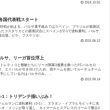
2014.10.02
) 各国代表戦スタート
る対戦が始まる。バルサ選手絡みではスペイン、ブラジルが親善試
出場。ピケ、ブスケツが...
2015.06.12
) バルサ、リーガ首位浮上
トレティコと難敵たちにリーガ開幕3連勝を飾ったFCバルセロ
タ、エイバルが引き分けたため、両チームを抜いてルーチョチーム
にしているのはバルサのみ。 ...
2015.09.14
) 3-1：トリデンテ揃いぶみ！
ジェルマンに逆転勝利（3-1）。ズラタン・イブラヒモビッチに先
レオ・メッシが取り返し、ネイマールとスアレスのゴールで勝点3