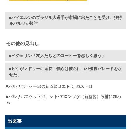
■バイエルンのブラジル人選手が市場に出たことを受け、獲得
をバルサが検討
その他の見出し
■
ベジェリン「友人たちとのコーヒーを恋しく思う」
■ピケがマドリーに返答「僕らは彼らにコパ優勝パレードをさ
せた」
■
バルサホッケー部の新監督は
エドゥ･カストロ
■バルサバスケット部、
シト･アロンソ
が（新監督）候補に加わ
る
出来事