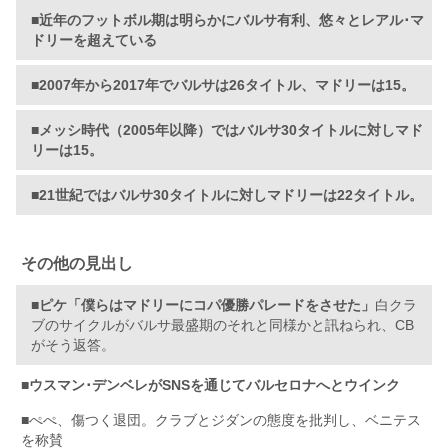
■
近年のフットボル期は明らかにバルサ有利、悠々とレアル･マ
ドリーを超えている
■2007年から2017年でバルサは26タイトル、マドリーは15。
■メッシ時代（2005年以降）ではバルサ30タイトルに対しマド
リーは15。
■21世紀ではバルサ30タイトルに対しマドリーは22タイトル。
その他の見出し
■
ピケ「僕らはマドリーにコパ優勝パレードをさせた」
白クラ
ブのサイクルがバルサ最盛期のそれと同様かと訊ねられ、CB
がそう返答。
■ウスマン･デンベレがSNSを通じてバルセロナへとウインク
■ぺぺ、傷つく退団。クラブとジダンの態度を批判し、ベニテス
を称賛