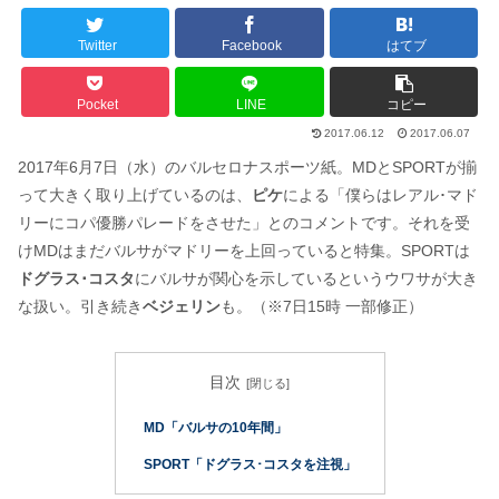
Twitter
Facebook
はてブ
Pocket
LINE
コピー
2017.06.12
2017.06.07
2017年6月7日（水）のバルセロナスポーツ紙。MDとSPORTが揃
って大きく取り上げているのは、
ピケ
による「僕らはレアル･マド
リーにコパ優勝パレードをさせた」とのコメントです。それを受
けMDはまだバルサがマドリーを上回っていると特集。SPORTは
ドグラス･コスタ
にバルサが関心を示しているというウワサが大き
な扱い。引き続き
ベジェリン
も。（※7日15時 一部修正）
目次
MD「バルサの10年間」
SPORT「ドグラス･コスタを注視」