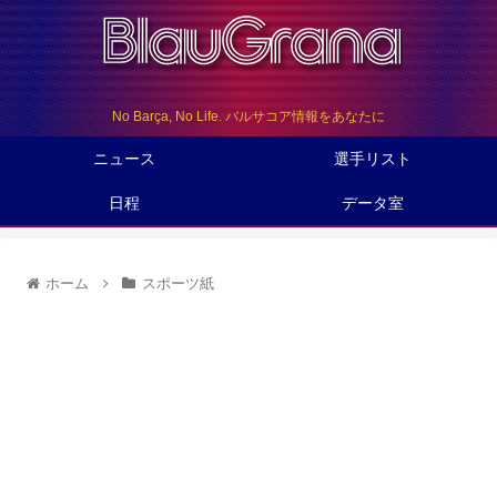
No Barça, No Life. バルサコア情報をあなたに
ニュース
選手リスト
日程
データ室
ホーム
スポーツ紙