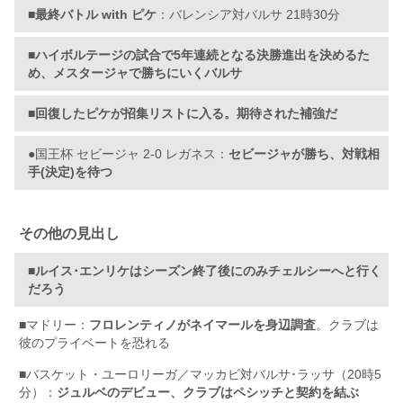
■最終バトル with ピケ
：バレンシア対バルサ 21時30分
■ハイボルテージの試合で5年連続となる決勝進出を決めるた
め、メスタージャで勝ちにいくバルサ
■回復したピケが招集リストに入る。期待された補強だ
●国王杯 セビージャ 2-0 レガネス：
セビージャが勝ち、対戦相
手(決定)を待つ
その他の見出し
■ルイス･エンリケはシーズン終了後にのみチェルシーへと行く
だろう
■マドリー：
フロレンティノがネイマールを身辺調査
。クラブは
彼のプライベートを恐れる
■バスケット・ユーロリーガ／マッカビ対バルサ･ラッサ（20時5
分）：
ジュルベのデビュー、クラブはペシッチと契約を結ぶ