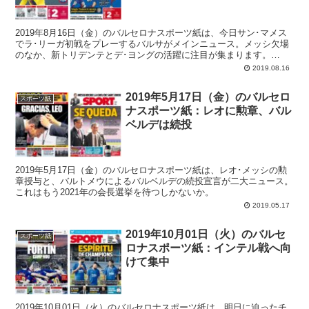
2019年8月16日（金）のバルセロナスポーツ紙は、今日サン･マメス
でラ･リーガ初戦をプレーするバルサがメインニュース。メッシ欠場
のなか、新トリデンテとデ･ヨングの活躍に注目が集まります。
SPORTのネイマールキャンペーンは今日も続く。
2019.08.16
2019年5月17日（金）のバルセロ
スポーツ紙
ナスポーツ紙：レオに勲章、バル
ベルデは続投
2019年5月17日（金）のバルセロナスポーツ紙は、レオ･メッシの勲
章授与と、バルトメウによるバルベルデの続投宣言が二大ニュース。
これはもう2021年の会長選挙を待つしかないか。
2019.05.17
2019年10月01日（火）のバルセ
スポーツ紙
ロナスポーツ紙：インテル戦へ向
けて集中
2019年10月01日（火）のバルセロナスポーツ紙は、明日に迫ったチ