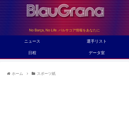
No Barça, No Life. バルサコア情報をあなたに
ニュース
選手リスト
日程
データ室
ホーム
スポーツ紙