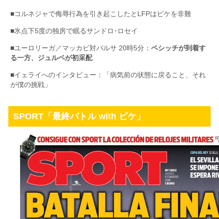
■コルネジャで侮辱行為を引き起こしたとLFPはピケを非難
■氷点下5度の独房で眠るサンドロ･ロセイ
■ユーロリーガ／マッカビ対バルサ 20時5分：
ペシッチが到着す
る一方、ジュルベが初采配
■イェライへのインタビュー：「病気前の状態に戻ること、それ
が僕の挑戦」
SPORT「最終バトル with ピケ」