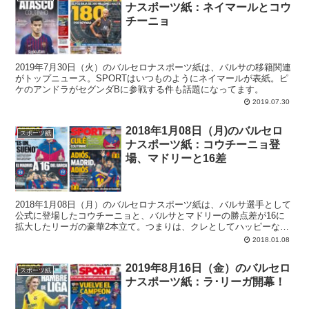
ナスポーツ紙：ネイマールとコウ
チーニョ
2019年7月30日（火）のバルセロナスポーツ紙は、バルサの移籍関連
がトップニュース。SPORTはいつものようにネイマールが表紙。ピ
ケのアンドラがセグンダBに参戦する件も話題になってます。
2019.07.30
2018年1月08日（月)のバルセロ
スポーツ紙
ナスポーツ紙：コウチーニョ登
場、マドリーと16差
2018年1月08日（月）のバルセロナスポーツ紙は、バルサ選手として
公式に登場したコウチーニョと、バルサとマドリーの勝点差が16に
拡大したリーガの豪華2本立て。つまりは、クレとしてハッピーな月
曜ってことです。
2018.01.08
2019年8月16日（金）のバルセロ
スポーツ紙
ナスポーツ紙：ラ･リーガ開幕！