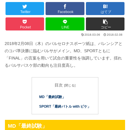
Twitter
Facebook
はてブ
Pocket
LINE
コピー
2018.03.06
2018.02.08
2018年2月08日（木）のバルセロナスポーツ紙は、バレンシアと
のコパ準決勝に臨むバルサがメイン。MD、SPORTともに
「FINAL」の言葉を用いて試合の重要性を強調しています。揺れ
るバルサバスケ部の動向も注目度高し。
目次
MD「最終試験」
SPORT「最終バトル with ピケ」
MD「最終試験」