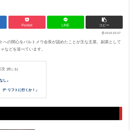
Pocket
LINE
コピー
2019.03.07
リフトへの関心をバルトメウ会長が認めたことが主な主菜。副菜として
ニャなどを並べています。
目次
なし」
て、デ･リフトに行くか！」