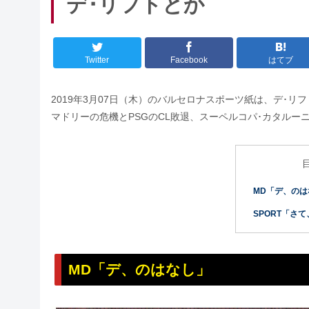
デ･リフトとか
Twitter
Facebook
はてブ
2019年3月07日（木）のバルセロナスポーツ紙は、デ･
マドリーの危機とPSGのCL敗退、スーペルコパ･カタルー
MD「デ、のは
SPORT「さ
MD「デ、のはなし」