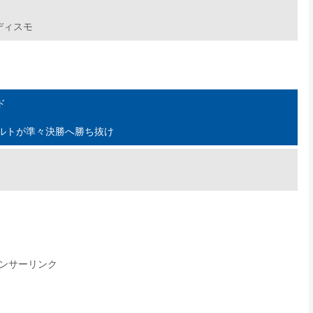
ディスモ
ド
、ポルトが準々決勝へ勝ち抜け
ンサーリンク