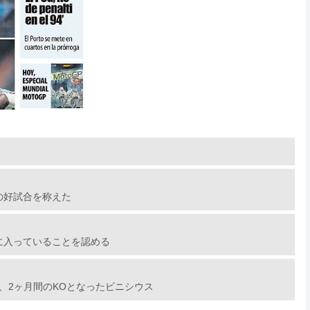
の好試合を称えた
に入っていることを認める
、2ヶ月間のKOとなったビニシウス