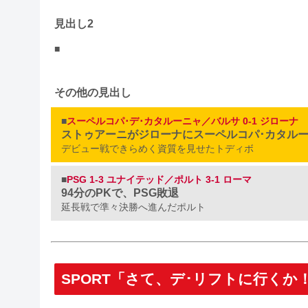
見出し2
■
その他の見出し
■
スーペルコパ･デ･カタルーニャ／バルサ 0-1 ジローナ
ストゥアーニがジローナにスーペルコパ･カタル
デビュー戦できらめく資質を見せたトディボ
■
PSG 1-3 ユナイテッド／ポルト 3-1 ローマ
94分のPKで、PSG敗退
延長戦で準々決勝へ進んだポルト
SPORT「さて、デ･リフトに行くか