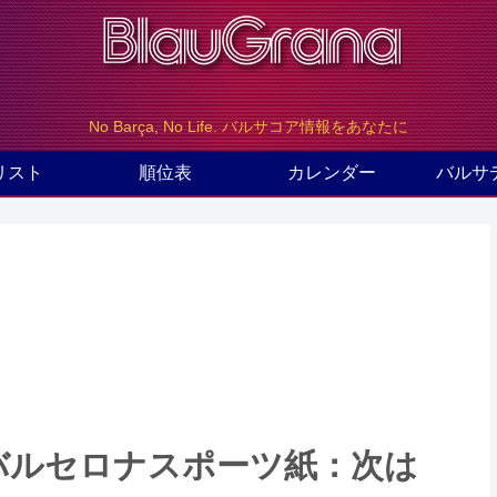
No Barça, No Life. バルサコア情報をあなたに
リスト
順位表
カレンダー
バルサ
のバルセロナスポーツ紙：次は