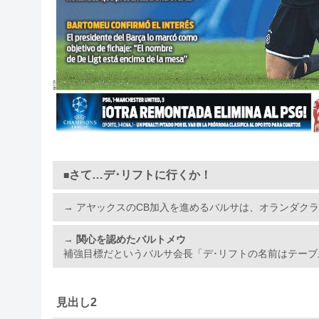
さて…デ･リフトに行くか！
■
→ アヤックスのCB加入を進めるバルサは、オランダク
→
関心を認めたバルトメウ
補強目標だというバルサ会長「デ･リフトの名前はテーブ
見出し2