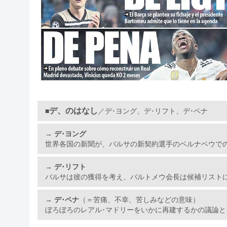
デ、のはなし
■
／デ･ヨング、デ･リフト、デ･ペナ
→
デ･ヨング
世界各国の新聞が、バルサの新契約選手のベルナベウで
→
デ･リフト
バルサは彼の獲得を考え、バルトメウ会長は候補リスト
→
デ･ペナ
（＝苦痛、不幸、苦しみなどの意味）
ぼろぼろのレアル･マドリーをいかに再建するかの議論と