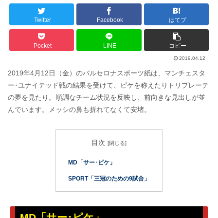
Twitter
Facebook
はてブ
Pocket
LINE
コピー
2019.04.12
2019年4月12日（金）のバルセロナスポーツ紙は、マンチェスタ
ー･ユナイテッド戦の結果を受けて、ピケを称えたりトリプレーテ
の夢を見たり。順調なチーム状況を反映し、前向きな見出しが並
んでいます。メッシの鼻も折れてなくて安堵。
目次
MD「サー･ピケ」
SPORT「三冠のための9試合」
MD「サー･ピケ」