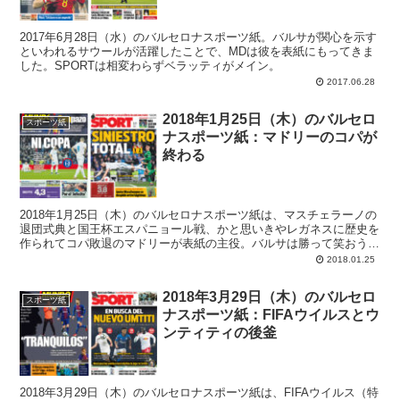
2017年6月28日（水）のバルセロナスポーツ紙。バルサが関心を示す
といわれるサウールが活躍したことで、MDは彼を表紙にもってきま
した。SPORTは相変わらずベラッティがメイン。
2017.06.28
2018年1月25日（木）のバルセロ
スポーツ紙
ナスポーツ紙：マドリーのコパが
終わる
2018年1月25日（木）のバルセロナスポーツ紙は、マスチェラーノの
退団式典と国王杯エスパニョール戦、かと思いきやレガネスに歴史を
作られてコパ敗退のマドリーが表紙の主役。バルサは勝って笑おう
ぞ。
2018.01.25
2018年3月29日（木）のバルセロ
スポーツ紙
ナスポーツ紙：FIFAウイルスとウ
ンティティの後釜
2018年3月29日（木）のバルセロナスポーツ紙は、FIFAウイルス（特