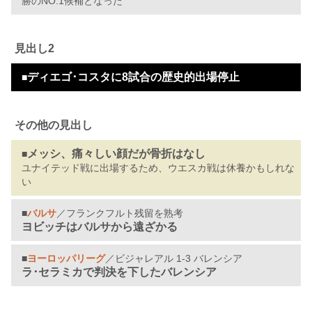
勝のNO.1候補となった
見出し2
ディエゴ･コスタに8試合の歴史的出場停止
■
その他の見出し
メッシ、痛々しい顔だが骨折はなし
■
ユナイテッド戦に出場するため、ウエスカ戦は休養かもしれな
い
■
バルサ
／フランクフルト残留を熟考
ヨビッチはバルサから遠ざかる
■
ヨーロッパリーグ
／ビジャレアル 1-3 バレンシア
ラ･セラミカで判決を下したバレンシア