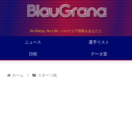
No Barça, No Life. バルサコア情報をあなたに
ニュース
選手リスト
日程
データ室
ホーム
スポーツ紙