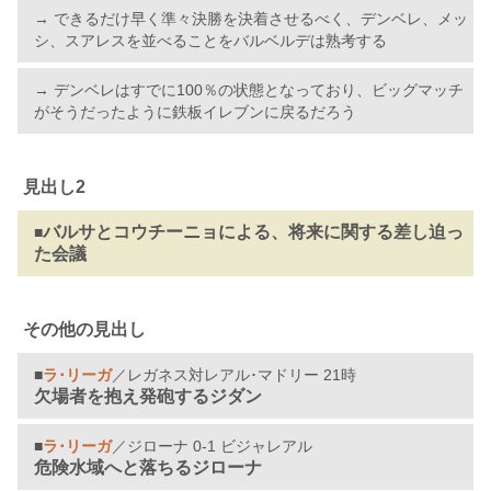
→ できるだけ早く準々決勝を決着させるべく、デンベレ、メッ
シ、スアレスを並べることをバルベルデは熟考する
→ デンベレはすでに100％の状態となっており、ビッグマッチ
がそうだったように鉄板イレブンに戻るだろう
見出し2
バルサとコウチーニョによる、将来に関する差し迫っ
■
た会議
その他の見出し
■
ラ･リーガ
／レガネス対レアル･マドリー 21時
欠場者を抱え発砲するジダン
■
ラ･リーガ
／ジローナ 0-1 ビジャレアル
危険水域へと落ちるジローナ