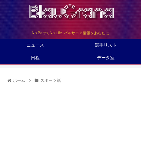
No Barça, No Life. バルサコア情報をあなたに
ニュース
選手リスト
日程
データ室
ホーム
スポーツ紙