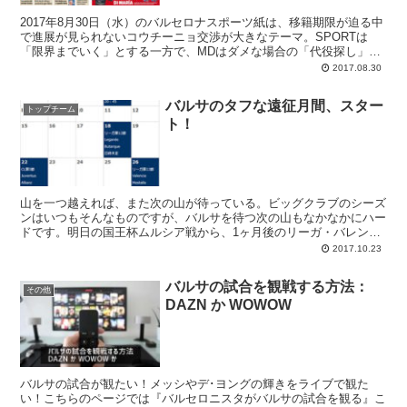
2017年8月30日（水）のバルセロナスポーツ紙は、移籍期限が迫る中
で進展が見られないコウチーニョ交渉が大きなテーマ。SPORTは
「限界までいく」とする一方で、MDはダメな場合の「代役探し」を
取り上げています。
2017.08.30
バルサのタフな遠征月間、スター
トップチーム
ト！
山を一つ越えれば、また次の山が待っている。ビッグクラブのシーズ
ンはいつもそんなものですが、バルサを待つ次の山もなかなかにハー
ドです。明日の国王杯ムルシア戦から、1ヶ月後のリーガ・バレンシ
ア戦まで、バルベルデチームは7試合のうち6つを相手スタジアムで
2017.10.23
プレーする...
バルサの試合を観戦する方法：
その他
DAZN か WOWOW
バルサの試合が観たい！メッシやデ･ヨングの輝きをライブで観た
い！こちらのページでは『バルセロニスタがバルサの試合を観る』こ