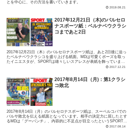
とを中心に、その方法を書いていきます。
2019.08.21
2017年12月21日（木)のバルセロ
スポーツ紙
ナスポーツ紙：ベルナベウクラシ
コまであと2日
2017年12月21日（木）のバルセロナスポーツ紙は、あと2日後に迫っ
たベルナベウクラシコを盛り上げる紙面。MDは可愛くポーズを取っ
たイニエスタが、SPORTは雄々しいスアレスが表紙を飾っていま
す。
2017.12.21
2017年8月14日（月)：第1クラシ
スポーツ紙
コ敗北
2017年8月14日（月）のバルセロナスポーツ紙は、スーペルコパでの
バルサ敗北を伝える紙面となっています。相手の決定力に屈したとす
るMDは「グーパンチ」、内容的に不足点が目立ったというSPORTは
「すぐに補強を！」とチーム刷新を求める見出しです。
2017.08.14