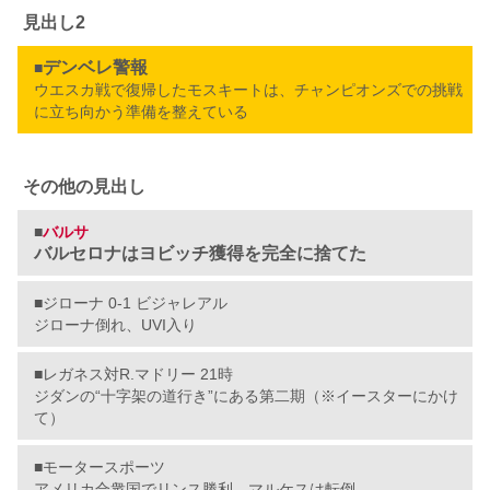
見出し2
デンベレ警報
■
ウエスカ戦で復帰したモスキートは、チャンピオンズでの挑戦
に立ち向かう準備を整えている
その他の見出し
■
バルサ
バルセロナはヨビッチ獲得を完全に捨てた
■ジローナ 0-1 ビジャレアル
ジローナ倒れ、UVI入り
■レガネス対R.マドリー 21時
ジダンの“十字架の道行き”にある第二期（※イースターにかけ
て）
■モータースポーツ
アメリカ合衆国でリンス勝利、マルケスは転倒