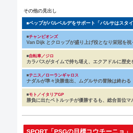
その他の見出し
ペップがバルベルデをサポート「バルサはスタ
■
■
チャンピオンズ
Van Dijk とクロップが盛り上げ役となり栄冠を
■
自転車／ジロ
カラパスがタイムで持ち堪え、エクアドルに歴史
■
テニス／ローランギャロス
ナダルが準々決勝進出、ムグルサの冒険は終わる
■
モト／イタリアGP
勝負に出たペトルッチが優勝するも、総合首位マ
SPORT「PSGの目標コウチーニョ」