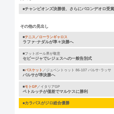
チャンピオンズ決勝後、さらにバロンデオロ受
■
その他の見出し
■
テニス／ローランギャロス
ラファ･ナダルが準々決勝へ
■フットボール界が敬意
セビージャでレジェスへの一般告別式
■
バスケット
／ジュベントゥット 86-107 バルサ･ラッサ
バルサが準決勝へ
■
モトGP
／イタリアGP
ペトルッチが僅差でマルケスに勝利
カラパスがジロ総合優勝
■