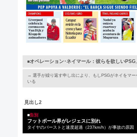
オペレーション･ネイマール：彼らを欲しいPSG
■
→ 選手が繰り返す申し出により、もしPSGがネイをマ
いる
見出し2
■
告別
フットボール界がレジェスに別れ
タイヤのバーストと速度超過（237km/h）が事故の原因