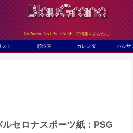
No Barça, No Life. バルサコア情報をあなたに
リスト
順位表
カレンダー
バルサ
のバルセロナスポーツ紙：PSG