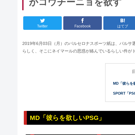
がコウチーニョを欲す
Twitter
Facebook
はてブ
2019年6月03日（月）のバルセロナスポーツ紙は、バル
らしく、そこにネイマールの思惑が絡んでいるらしい件が
MD「彼らを
SPORT「P
MD「彼らを欲しいPSG」