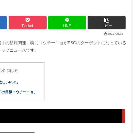
Pocket
LINE
コピー
2019.06.03
サ選手の移籍関連、特にコウチーニョがPSGのターゲットになっている
トップニュースです。
目次
欲しいPSG」
SGの目標コウチーニョ」