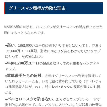
グリースマン獲得が危険な理由
MARCA紙の挙げる、バルトメウがグリースマン作戦を停止させた
理由はもっともなものです。
高い
●
。1億2,000万ユーロに値下がりするとはいっても、昨夏よ
り2,000万ユーロ高額。財政にゆとりがあるわけでもないクラブ
にとって、その額は巨大。
年俸1,700万ユーロ
●
の超高給取りってのも重要なハンディキ
ャップ。
重鎮選手たちの反対
●
。去年はグリースマンの到来を歓迎して
いたロッカールームも、いまは彼に背を向けている（アトレティ
コ残留発表方法が、ね）。特に
レオ･メッシ
の反応が重くのし掛
かる。
バルセロニスタが許さない
●
。あらゆるウェブアンケートで
批判的な結果が出ており、バルサに入りたいならば印象の改善は