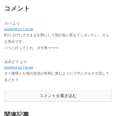
コメント
カバ
より:
2019年6月1日 3:23 AM
釣り上げたそのままを餌にして別の魚に変えてしまいたい。そん
な気分です。
パリに行ってくれ、ダサ男〜〜〜
あめどり
より:
2019年6月1日 7:59 AM
ネイ復帰とか他の交渉が有利に進むようにワザとガセネタ流して
るとか？
コメントを書き込む
関連記事