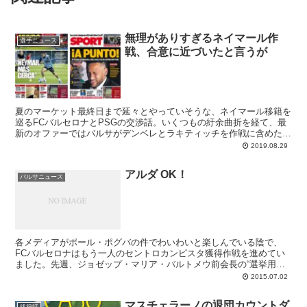
無理がありすぎるネイマール作
選手ニュース
戦、合意に近づいたと言うが
夏のマーケット最終日まで延々とやっていそうな、ネイマール移籍を
巡るFCバルセロナとPSGの交渉話。いくつもの紆余曲折を経て、最
新のオファーではバルサがデンベレとラキティッチを作戦に含めたと
報じられています。PSGがふたりを説得できるかどうかが焦点と
2019.08.29
か、PSGはその提案も断ったとか、情報は錯綜中です。
アルダ OK！
バルサニュース
各メディアがポール・ポグバの件でわいわいと楽しんでいる陰で、
FCバルセロナはもう一人のセントロカンピスタ獲得作戦を進めてい
ました。先週、ジョゼップ・マリア・バルトメウ前会長の“選挙用爆
弾”だと報じられていたトルコ人選手、アルダ・トゥランの移籍交渉
2015.07.02
です。その後、選手はプレミア行きが濃厚、バルセロナの筋はないと
も言われていましたが、どうやらここへきてどんでん返しの様相。今
マスチェラーノの退団カウントダ