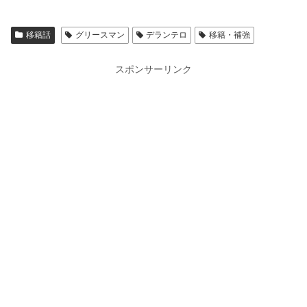
移籍話
グリースマン
デランテロ
移籍・補強
スポンサーリンク