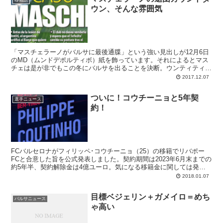
週中にはバルサ移籍が正式に発表されそうな状況となっています。
移籍話
ウン、そんな雰囲気
FIFA制裁で迷ったけれど、結局はメッシのチームでプレーする夢が
捨てきれなかったことがカギとなったようです。
「マスチェラーノがバルサに最後通牒」という強い見出しが12月6日
のMD（ムンドデポルティボ）紙を飾っています。それによるとマス
チェは是が非でもこの冬にバルサを出ることを決断。ウンティティの
長期離脱を受けても考えを変えることなく、届いているオファーに応
2017.12.07
えるようクラブに最後通牒を出したと伝える同紙です
ついに！コウチーニョと5年契
選手ニュース
約！
FCバルセロナがフィリッペ･コウチーニョ（25）の移籍でリバポー
FCと合意した旨を公式発表しました。契約期間は2023年6月末までの
約5年半、契約解除金は4億ユーロ。気になる移籍金に関しては発表
はありませんが...
2018.01.07
目標ベジェリン＋ガメイロ＝めち
バルサニュース
ゃ高い