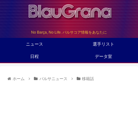
No Barça, No Life. バルサコア情報をあなたに
ニュース
選手リスト
日程
データ室
ホーム
バルサニュース
移籍話