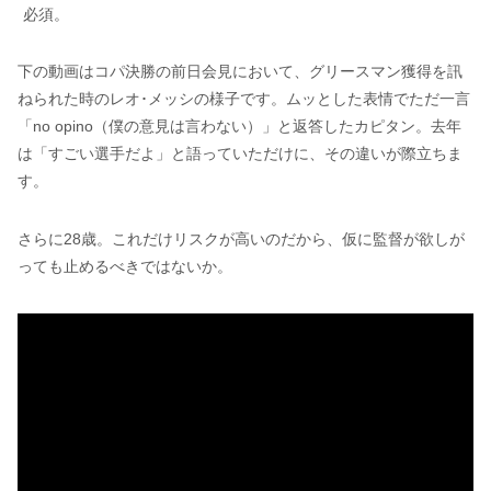
必須。
下の動画はコパ決勝の前日会見において、グリースマン獲得を訊
ねられた時のレオ･メッシの様子です。ムッとした表情でただ一言
「no opino（僕の意見は言わない）」と返答したカピタン。去年
は「すごい選手だよ」と語っていただけに、その違いが際立ちま
す。
さらに28歳。これだけリスクが高いのだから、仮に監督が欲しが
っても止めるべきではないか。