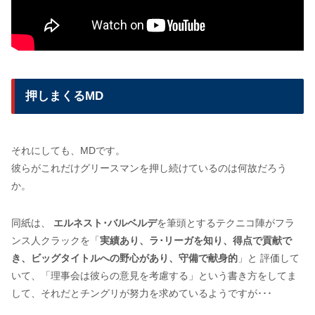
押しまくるMD
それにしても、MDです。
彼らがこれだけグリースマンを押し続けているのは何故だろう
か。
同紙は、
エルネスト･バルベルデ
を筆頭とするテクニコ陣がフラ
ンス人クラックを「
実績あり、ラ･リーガを知り、得点で貢献で
き、ビッグタイトルへの野心があり、守備で献身的
」と 評価して
いて、「理事会は彼らの意見を考慮する」という書き方をしてま
して、それだとチングリが努力を求めているようですが･･･