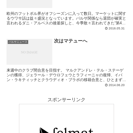
欧州のフットボル界がオフシーズンに入って数日。マーケットに関す
るウワサ話は益々盛況となっています。バルサ関係なら退団が確実と
言われるダニ・アルベスの後釜探しと、今季散々言われてきた“第4の
デランテロ”探し、そしてピケの相棒となってフル稼働できる左セン
2016.05.31
トラル探しがメイン。シーズン中はデランテロとセントラル、それに
アルバの控えとなれる選手が優先と言われていましたが、ダニ退団が
次はマテューへ
現実となるとそちらにも注力せねばならず、金庫が大丈夫か心配な今
バルサニュース
日この頃です。
来週中のクラブ間合意を目指す。 マルクアンドレ・テル・ステーゲ
ンの獲得、ジェラール・デウロフェウとラフィーニャの復帰、イバ
ン・ラキティッチとクラウディオ・ブラボの移籍合意と、ひとまず順
調に補強活動を進めているFCバルセロナ。最近はデランテ...
2014.06.20
スポンサーリンク