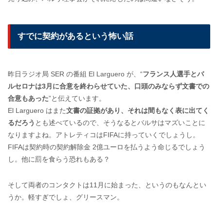
すでに契約があるという怖い話
昨日ラジオ局 SER の番組 El Larguero が、“
フランス人選手とバ
ルセロナは3月に合意を終わらせていた、口頭のみならず文書での
合意もあった
”と伝えています。
El Larguero はまた
文書の証拠があり、それは間もなく表に出てく
るだろう
とも述べているので、そうなるとバルサはマズいことに
なりますよね。アトレティコはFIFAに持っていくでしょうし。
FIFAは契約時の契約解除金 2億ユーロを払うよう命じるでしょう
し。他に罰を食らう恐れもある？
そして両者のコンタクトは11月に始まった、というのもなんとい
うか。軽すぎでしょ、グリースマン。