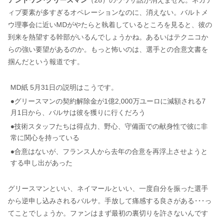
アントワン･グリースマン
（28）のウワサ話が消えません。ネガテ
ィブ要素が多すぎるオペレーションなのに、消えない。バルトメ
ウ理事会に近いMDがやたらと執着しているところを見ると、彼の
到来を熱望する幹部がいるんでしょうかね。あるいはテクニコか
らの強い要望があるのか。もっと怖いのは、選手との合意文書を
掴んだという報道です。
MD紙 5月31日の説明はこうです。
●グリースマンの契約解除金が1億2,000万ユーロに減額される7
月1日から、バルサは彼を獲りに行くだろう
●技術スタッフたちは得点力、野心、守備面での献身性で彼に非
常に関心を持っている
●合意はないが、フランス人から去年の合意を再浮上させようと
する申し出があった
グリースマンといい、ネイマールといい、一度自分を振った選手
から逆申し込みされるバルサ。手放して痛感する良さがある･･･っ
てことでしょうか。ファンはまず最初の裏切りを許さないんです