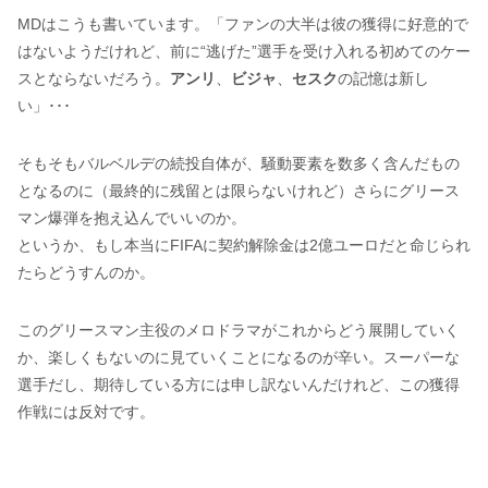
MDはこうも書いています。「ファンの大半は彼の獲得に好意的で
はないようだけれど、前に“逃げた”選手を受け入れる初めてのケー
スとならないだろう。
アンリ
、
ビジャ
、
セスク
の記憶は新し
い」･･･
そもそもバルベルデの続投自体が、騒動要素を数多く含んだもの
となるのに（最終的に残留とは限らないけれど）さらにグリース
マン爆弾を抱え込んでいいのか。
というか、もし本当にFIFAに契約解除金は2億ユーロだと命じられ
たらどうすんのか。
このグリースマン主役のメロドラマがこれからどう展開していく
か、楽しくもないのに見ていくことになるのが辛い。スーパーな
選手だし、期待している方には申し訳ないんだけれど、この獲得
作戦には反対です。