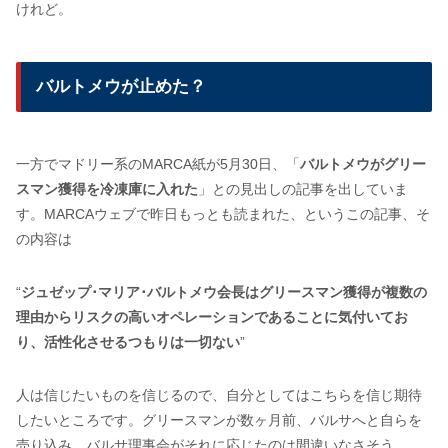
けれど。
バルトメウが止めた？
一方でマドリー系のMARCA紙が5月30日、「
バルトメウがグリー
スマン獲得を冷凍庫に入れた
」との見出しの記事を出していま
す。MARCAウェブで昨日もっとも読まれた、というこの記事、そ
の内容は
“
ジュゼップ･マリア･バルトメウ会長はグリースマン獲得が複数の
理由からリスクの高いオペレーションであることに気付いてお
り、活性化させるつもりは一切ない
”
人は信じたいものを信じるので、自分としてはこちらを信じ期待
したいところです。グリースマンが数ヶ月前、バルサへと自らを
売り込み、バルサ理事会がそれに応じたのは間違いなさそう。