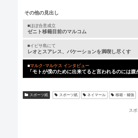
その他の見出し
■ほぼ合意成立
ゼニト移籍目前のマルコム
■イビサ島にて
レオとスアレス、バケーションを満喫し尽くす
■
マルク･マルケス インタビュー
「モトが僕のために出来てると言われるのには腹
スポーツ紙
スポーツ紙
ネイマール
移籍・補強
スポ