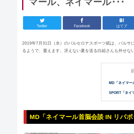
マール、ネイマール･･･
Twitter
Facebook
はてブ
2019年7月31日（水）のバルセロナスポーツ紙は、バル
るようで、萎えます。冴えない夏を送る白組さんも外せない
MD「ネイマール
SPORT「ネ
MD「ネイマール首脳会談 IN リバ