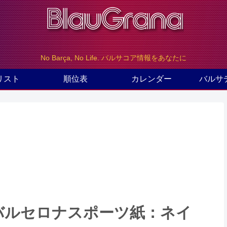
No Barça, No Life. バルサコア情報をあなたに
リスト
順位表
カレンダー
バルサ
のバルセロナスポーツ紙：ネイ