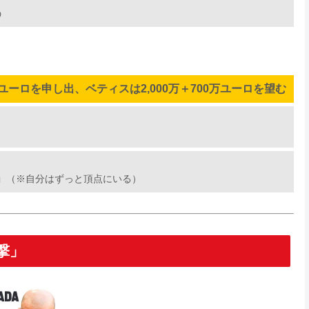
う
万ユーロを申し出、ベティスは2,000万＋700万ユーロを望む
」
（※自分はずっと頂点にいる）
撃」