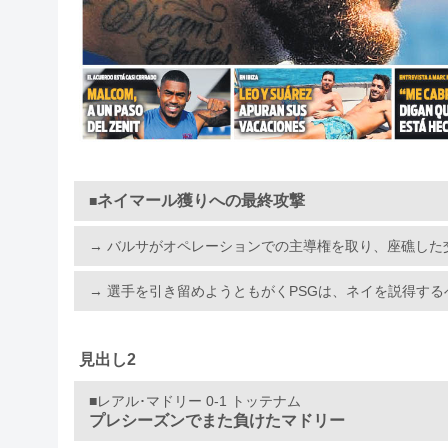
ネイマール獲りへの最終攻撃
■
→ バルサがオペレーションでの主導権を取り、座礁した
→ 選手を引き留めようともがくPSGは、ネイを説得す
見出し2
■レアル･マドリー 0-1 トッテナム
プレシーズンでまた負けたマドリー