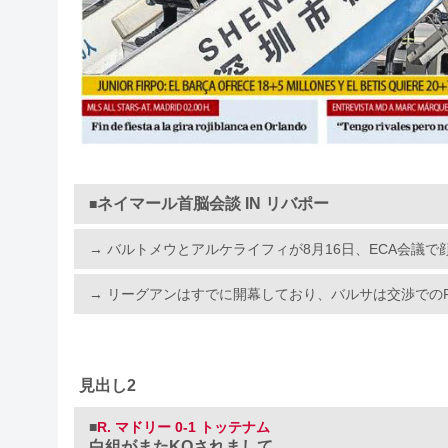
ネイマール首脳会談 IN リバポー
■
→ バルトメウとアルケライフィが8月16日、ECA会議で
→ リーグアンはすでに開幕しており、バルサは交渉での
見出し2
■
R. マドリー 0-1 トッテナム
白組がまたKOされまして