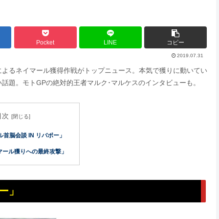
Pocket
LINE
コピー
2019.07.31
サによるネイマール獲得作戦がトップニュース。本気で獲りに動いてい
話題。モトGPの絶対的王者マルク･マルケスのインタビューも。
目次
首脳会談 IN リバポー」
イマール獲りへの最終攻撃」
ポー」