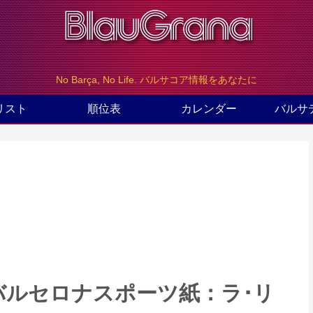
No Barça, No Life. バルサコア情報をあなたに
リスト
順位表
カレンダー
バルサ
のバルセロナスポーツ紙：ラ･リ