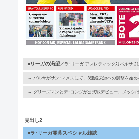
リーガの渇望
■
／ラ･リーガ アスレティック対バルサ 2
→ バルサがサン･マメスにて、3連続栄冠への襲撃を始め
→ グリーズマンとデ･ヨングが公式戦デビュー、メッシ
見出し2
ラ･リーガ開幕スペシャル雑誌
■