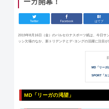
ーガ開幕！
Twitter
Facebook
はてブ
2019年8月16日（金）のバルセロナスポーツ紙は、今日
ッシ欠場のなか、新トリデンテとデ･ヨングの活躍に注目が
MD「リーガ
SPORT「
MD「リーガの渇望」