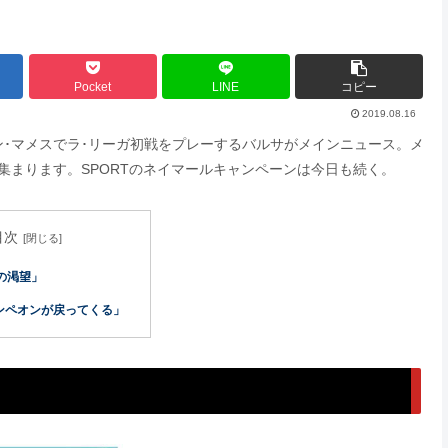
Pocket
LINE
コピー
2019.08.16
サン･マメスでラ･リーガ初戦をプレーするバルサがメインニュース。メ
集まります。SPORTのネイマールキャンペーンは今日も続く。
目次
の渇望」
カンペオンが戻ってくる」