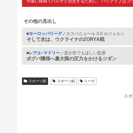
今週に移籍でバルサと合意するために、パリクラブはコ
その他の見出し
■
ヨーロッパリーグ
／エスパニョール 3-0 ルツェルン
そして次は、ウクライナのZORYA戦
■
レアル･マドリー
／是が非でもほしい監督
ポグバ獲得へ最大限の圧力をかけるジダン
スポーツ紙
スポーツ紙
リーガ
スポ