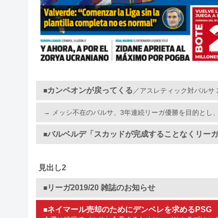
カンペオンが戻ってくる
■
／アスレティック対バルサ 
→ メッシ不在のバルサ、3年連続リーガ優勝を目的とし
バルベルデ「スカッドが完成することなくリー
■
見出し2
リーガ2019/20 雑誌のお知らせ
■
ネイマール売却のためにデンベレを求めるPSG
■