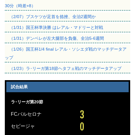
30分（時差+8）
（2/07）ブスケツが足首を捻挫、全治2週間か
（1/31）国王杯準決勝 はレアル・マドリーと対戦
（1/31）デンベレが左大腿部を負傷、全治5-6週間
（1/26）国王杯1/4 final レアル・ソシエダ戦のマッチデータア
ップ
（1/23）ラ･リーガ第18節ヘタフェ戦のマッチデータアップ
試合結果
ラ･リーガ第20節
FCバルセロナ
セビージャ