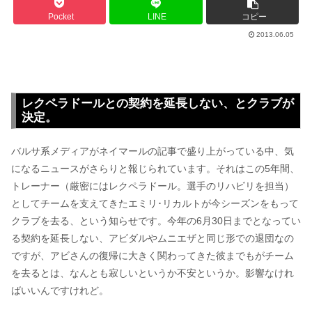
Pocket
LINE
コピー
2013.06.05
レクペラドールとの契約を延長しない、とクラブが
決定。
バルサ系メディアがネイマールの記事で盛り上がっている中、気
になるニュースがさらりと報じられています。それはこの5年間、
トレーナー（厳密にはレクペラドール。選手のリハビリを担当）
としてチームを支えてきたエミリ･リカルトが今シーズンをもって
クラブを去る、という知らせです。今年の6月30日までとなってい
る契約を延長しない、アビダルやムニエザと同じ形での退団なの
ですが、アビさんの復帰に大きく関わってきた彼までもがチーム
を去るとは、なんとも寂しいというか不安というか。影響なけれ
ばいいんですけれど。