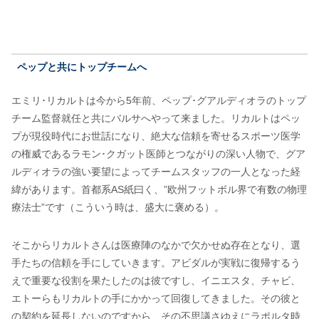
ペップと共にトップチームへ
エミリ･リカルトは今から5年前、ペップ･グアルディオラのトップ
チーム監督就任と共にバルサへやって来ました。リカルトはペッ
プが現役時代にお世話になり、絶大な信頼を寄せるスポーツ医学
の権威であるラモン･クガット医師とつながりの深い人物で、グア
ルディオラの強い要望によってチームスタッフの一人となった経
緯があります。首都系AS紙曰く、”欧州フットボル界で有数の物理
療法士”です（こういう時は、盛大に褒める）。
そこからリカルトさんは医療陣のなかで欠かせぬ存在となり、選
手たちの信頼を手にしていきます。アビダルが実戦に復帰するう
えで重要な役割を果たしたのは彼ですし、イニエスタ、チャビ、
エトーらもリカルトの手にかかって回復してきました。その彼と
の契約を延長しないのですから、その不思議さゆえにラポルタ時