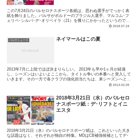
この7月24日のバルセロナスポーツ各紙は、思わぬ選手がでっかく表
紙を飾りました。バルサがボルドーのブラジル人選手、マルコム･フ
ェリペ･シルバ･デ･オリベイラ（21）を獲りにかかったというので
す。
2018.07.24
ネイマールはこの夏
バルサニュース
2013年7月に上陸でほぼ決まりらしい。 2013年も早や1ヶ月が経過
し、シーズンはいよいよここから、タイトル争いの本番へと突入して
いきます。その一方で各クラブの強化担当たちは、来シーズンへと向
けた準備を本格化させている頃でもある。FCバ...
2013.02.05
2018年3月21日（水）のバルセロ
スポーツ紙
ナスポーツ紙：デ･リフトとイニ
エスタ
2018年3月21日（水）のバルセロナスポーツ紙は、これといった大き
な話題はなく、それぞれが独自の特集。MDはCB補強候補としてデ･