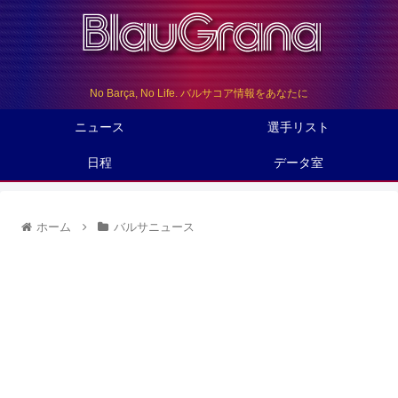
No Barça, No Life. バルサコア情報をあなたに
ニュース
選手リスト
日程
データ室
ホーム
バルサニュース