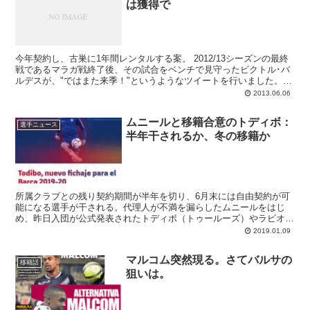
は獲得で
今年契約し、古巣に1年間レンタルする案。 2012/13シーズンの最終
戦であるマラガ戦終了後、その試合をベンチで見守ったビクトル･バ
ルデスが、"ではまた来季！"というようなツイートを行いました。さ
らには守護神を起用しなかったことを訊ね...
2013.06.06
ムニールと移籍合意のトディボ：
選手ニュース
半年干されるか、冬の移籍か
所属クラブとの残り契約期間が半年を切り、6月末には自由契約が可
能になる選手が干される。代理人が不満を漏らしたムニールをはじ
め、昨日入団が公式発表されたトディボ（トゥールーズ）やラビオ
（PSG）と、最近のバルサ関連ニュースでよく目にする案件です。
2019.01.09
マルコム突然現る。さてバルサの
移籍話
狙いは。