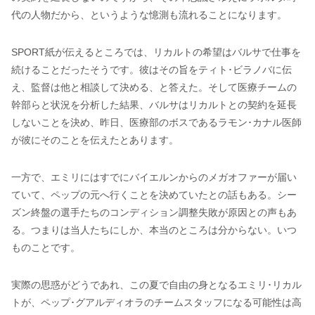
代の人物だから、というような憶測も流れることになります。
SPORT紙が伝えるところでは、リカルトの希望はバルサで仕事を
続けることだったそうです。彼はその旨をティト･ビラノバに伝
え、監督は他と相談して決める、と答えた。そして医療チームの
幹部らと状況を分析した結果、バルサはリカルトとの契約を延長
しないことを決め、昨日、医療部のボスであるラモン･カナル医師
が彼にそのことを伝えたとあります。
一方で、エミリにはすでにバイエルンからのメガオファーが届い
ていて、ペップの元へ行くことを決めていたとの話もある。シー
ズン終盤の選手たちのコンディション調整失敗が原因との声もあ
る。つまりは当人たちにしか、本当のところは分からない。いつ
ものことです。
実際の思惑がどうであれ、この夏で自由の身となるエミリ･リカル
トが、ペップ･グアルディオラのチームスタッフになる可能性は高