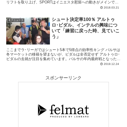
リフトを取り上げ、SPORTはイニエスタ慰留への動きがメインで
す。
2018.03.21
シュート決定率100％ アルトゥ
選手ニュース
ロ･ビダル、インテルの興味につ
いて「練習に戻った時、見ていこ
う」
ここまでラ･リーガではシュート5本で5得点の効率性キング バルサは
冬マーケットの移籍を望まないが、ビダルは全否定せず アルトゥロ･
ビダルの去就が注目を集めています。バルサの年内最終戦となったア
ラベス戦では先発起用され、ダ...
2019.12.24
スポンサーリンク