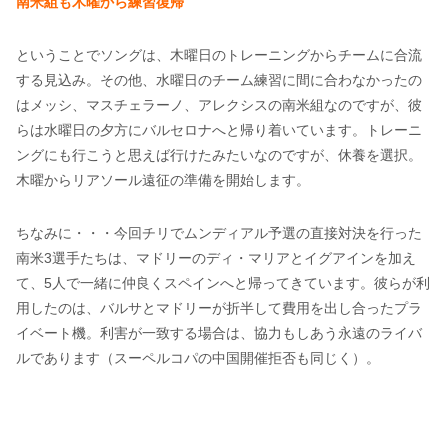
南米組も木曜から練習復帰
ということでソングは、木曜日のトレーニングからチームに合流
する見込み。その他、水曜日のチーム練習に間に合わなかったの
はメッシ、マスチェラーノ、アレクシスの南米組なのですが、彼
らは水曜日の夕方にバルセロナへと帰り着いています。トレーニ
ングにも行こうと思えば行けたみたいなのですが、休養を選択。
木曜からリアソール遠征の準備を開始します。
ちなみに・・・今回チリでムンディアル予選の直接対決を行った
南米3選手たちは、マドリーのディ・マリアとイグアインを加え
て、5人で一緒に仲良くスペインへと帰ってきています。彼らが利
用したのは、バルサとマドリーが折半して費用を出し合ったプラ
イベート機。利害が一致する場合は、協力もしあう永遠のライバ
ルであります（スーペルコパの中国開催拒否も同じく）。