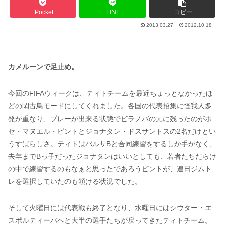
Pocket
LINE
コピー
2013.03.27
2012.10.18
カメルーンで足止め。
今回のFIFAウィークは、ティトチームを最近ちょっとなかったほ
どの閑古鳥モードにしてくれました。各国の代表招集に怪我人多
発が重なり、プレーが出来る状態でビラノバの元に残ったのがホ
セ・マヌエル・ピントとジョナタン・ドスサントスの2名だけとい
うすばらしさ。ティトはバルサBと合同練習をするしか手がなく、
去年までBっ子だったジョナタンはいいとしても、若者たちだらけ
の中で練習するのもなぁと思ったであろうピントが、連日ジムト
レを選択していたのも頷ける状況でした。
そして火曜日には代表戦も終了となり、水曜日にはシウター・エ
スポルティーバへと大半の選手たちが戻ってきたティトチーム。