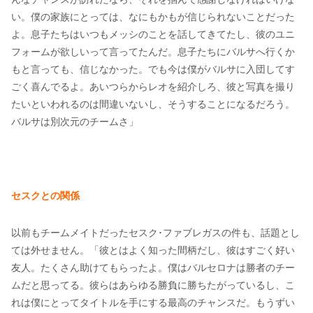
い。僕の家族にとっては、なにもかもが信じられないことだった
よ。息子たちはいつもメッシのことを話してきてたし、彼のユニ
フォームが欲しいって言ってたんだ。息子たちにバルサへ行くか
もと言っても、信じなかった。でも今は僕がバルサに入団してす
ごく喜んでるよ。あいつらからレオを紹介しろ、彼と写真を撮り
たいといわれるのは間違いないし、そうすることになるだろう。
バルサは別次元のチームさ」
セスクとの関係
以前もチームメイトだったセスク･ファブレガスの件も、話題とし
ては外せません。「彼とはよく知った間柄だし、彼はすごく好い
友人。たくさん助けてもらったよ。僕はバルセロナは勝者のチー
ムだと思ってる。彼らはあらゆる勝負に勝ちたがっているし、こ
れは僕にとってタイトルを手にする最高のチャンスだ。もうずい