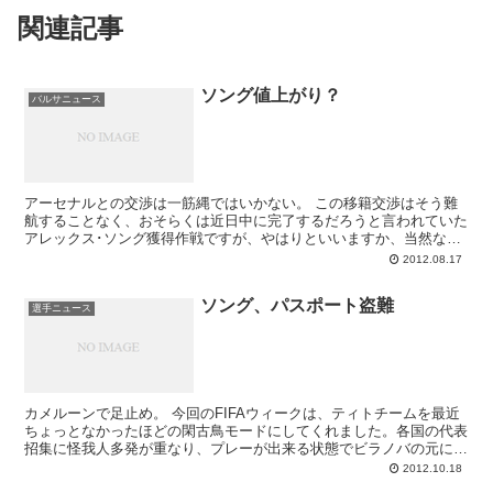
関連記事
ソング値上がり？
バルサニュース
アーセナルとの交渉は一筋縄ではいかない。 この移籍交渉はそう難
航することなく、おそらくは近日中に完了するだろうと言われていた
アレックス･ソング獲得作戦ですが、やはりといいますか、当然なが
らといいますか、もうひと山ありそうな感じ...
2012.08.17
ソング、パスポート盗難
選手ニュース
カメルーンで足止め。 今回のFIFAウィークは、ティトチームを最近
ちょっとなかったほどの閑古鳥モードにしてくれました。各国の代表
招集に怪我人多発が重なり、プレーが出来る状態でビラノバの元に残
ったのがホセ・マヌエル・ピントとジョ...
2012.10.18