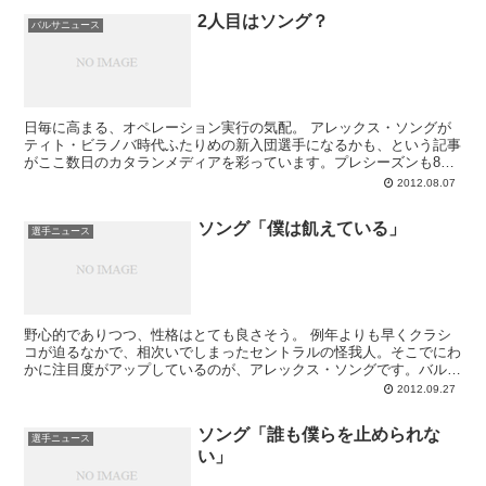
2人目はソング？
バルサニュース
日毎に高まる、オペレーション実行の気配。 アレックス・ソングが
ティト・ビラノバ時代ふたりめの新入団選手になるかも、という記事
がここ数日のカタランメディアを彩っています。プレシーズンも8月
に入り、親善試合も3つこなすことでチーム...
2012.08.07
ソング「僕は飢えている」
選手ニュース
野心的でありつつ、性格はとても良さそう。 例年よりも早くクラシ
コが迫るなかで、相次いでしまったセントラルの怪我人。そこでにわ
かに注目度がアップしているのが、アレックス・ソングです。バルト
メウ副会長が「ケイタが退団したので、予定...
2012.09.27
ソング「誰も僕らを止められな
選手ニュース
い」