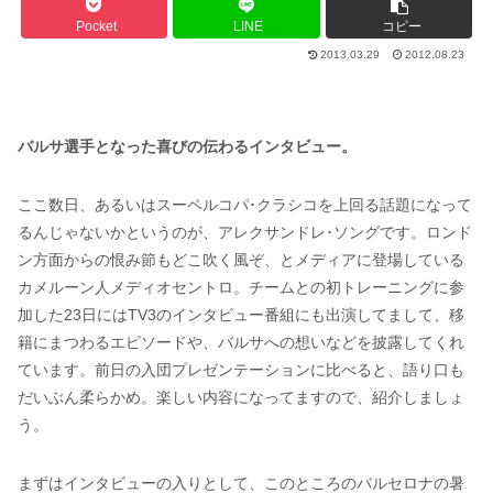
Pocket
LINE
コピー
2013.03.29
2012.08.23
バルサ選手となった喜びの伝わるインタビュー。
ここ数日、あるいはスーペルコパ･クラシコを上回る話題になって
るんじゃないかというのが、アレクサンドレ･ソングです。ロンド
ン方面からの恨み節もどこ吹く風ぞ、とメディアに登場している
カメルーン人メディオセントロ。チームとの初トレーニングに参
加した23日にはTV3のインタビュー番組にも出演してまして、移
籍にまつわるエピソードや、バルサへの想いなどを披露してくれ
ています。前日の入団プレゼンテーションに比べると、語り口も
だいぶん柔らかめ。楽しい内容になってますので、紹介しましょ
う。
まずはインタビューの入りとして、このところのバルセロナの暑