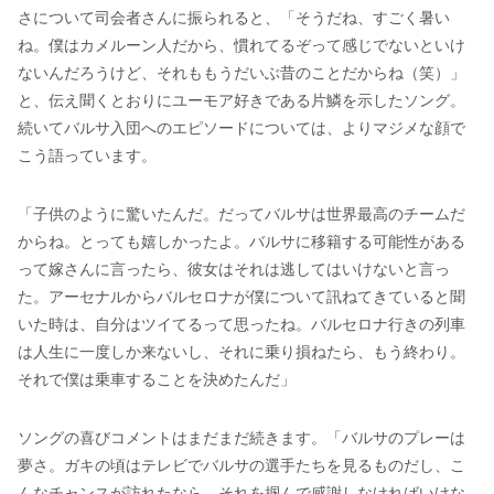
さについて司会者さんに振られると、「そうだね、すごく暑い
ね。僕はカメルーン人だから、慣れてるぞって感じでないといけ
ないんだろうけど、それももうだいぶ昔のことだからね（笑）」
と、伝え聞くとおりにユーモア好きである片鱗を示したソング。
続いてバルサ入団へのエピソードについては、よりマジメな顔で
こう語っています。
「子供のように驚いたんだ。だってバルサは世界最高のチームだ
からね。とっても嬉しかったよ。バルサに移籍する可能性がある
って嫁さんに言ったら、彼女はそれは逃してはいけないと言っ
た。アーセナルからバルセロナが僕について訊ねてきていると聞
いた時は、自分はツイてるって思ったね。バルセロナ行きの列車
は人生に一度しか来ないし、それに乗り損ねたら、もう終わり。
それで僕は乗車することを決めたんだ」
ソングの喜びコメントはまだまだ続きます。「バルサのプレーは
夢さ。ガキの頃はテレビでバルサの選手たちを見るものだし、こ
んなチャンスが訪れたなら、それを掴んで感謝しなければいけな