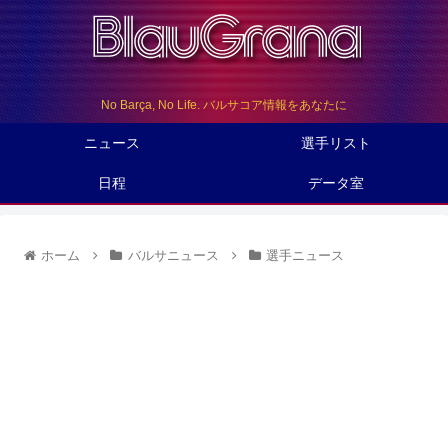
No Barça, No Life. バルサコア情報をあなたに
ニュース
選手リスト
日程
データ室
ホーム
バルサニュース
選手ニュース