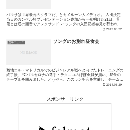
バルサは世界最高のクラブだ、とカメルーン人メディオ。 入団決定
当日のガンペル杯プレゼンテーション参加から一夜明けた21日、普
段とは逆の順番でアレクサンドレ･ソングの入団記者会見が行われま
した。NIKEのTシャツというくだけだ恰...
2012.08.22
ソングのお別れ昼食会
選手ニュース
難地エル・マドリガルでのビジャレアル戦へと向けたトレーニングの
終了後、FCバルセロナの選手・テクニコのほぼ全員が揃い、昼食の
テーブルを囲みました。どうやら、このランチ会を主催し、チームの
みんなを招待したのはアレックス・ソング。新シーズン用チームが
2014.08.29
（ほぼ？）完成している現チームにおいて、唯一今後が確定していな
いとされる選手です。ルイス・エンリケ監督は彼を戦力にカウントし
ておらず、クラブと彼は夏のマーケットが閉まる9月1日までに行き
スポンサーリンク
先を見つけなければならない。かなり落ち着かない状況でしょうが、
そんななかでのこの昼食会ですから、チームに好かれてる選手なんだ
ろうなあと感じます。