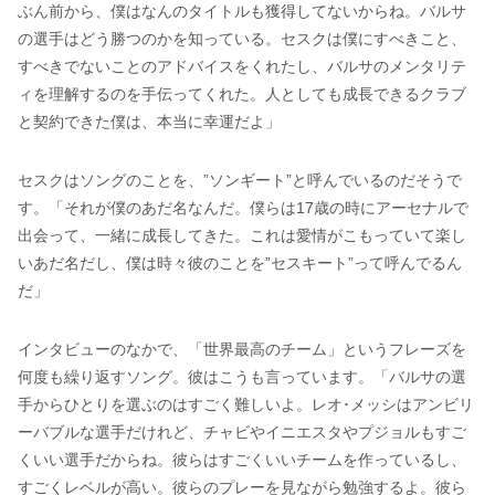
ぶん前から、僕はなんのタイトルも獲得してないからね。バルサ
の選手はどう勝つのかを知っている。セスクは僕にすべきこと、
すべきでないことのアドバイスをくれたし、バルサのメンタリテ
ィを理解するのを手伝ってくれた。人としても成長できるクラブ
と契約できた僕は、本当に幸運だよ」
セスクはソングのことを、”ソンギート”と呼んでいるのだそうで
す。「それが僕のあだ名なんだ。僕らは17歳の時にアーセナルで
出会って、一緒に成長してきた。これは愛情がこもっていて楽し
いあだ名だし、僕は時々彼のことを”セスキート”って呼んでるん
だ」
インタビューのなかで、「世界最高のチーム」というフレーズを
何度も繰り返すソング。彼はこうも言っています。「バルサの選
手からひとりを選ぶのはすごく難しいよ。レオ･メッシはアンビリ
ーバブルな選手だけれど、チャビやイニエスタやプジョルもすご
くいい選手だからね。彼らはすごくいいチームを作っているし、
すごくレベルが高い。彼らのプレーを見ながら勉強するよ。彼ら