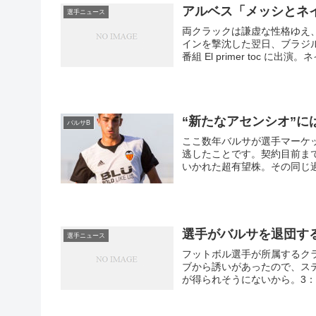
アルベス「メッシとネ
選手ニュース
両クラックは謙虚な性格ゆえ
インを撃沈した翌日、ブラジ
番組 El primer toc に出演
“新たなアセンシオ”に
バルサB
ここ数年バルサが選手マーケ
逃したことです。契約目前ま
いかれた超有望株。その同じ過
選手がバルサを退団す
選手ニュース
フットボル選手が所属するク
ブから誘いがあったので、ス
が得られそうにないから。3
に愛想が尽きた、6：代理人
が4番、サンドロが3番、バ