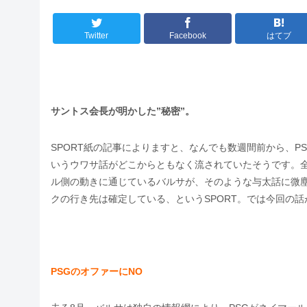
Twitter
Facebook
はてブ
サントス会長が明かした”秘密”。
SPORT紙の記事によりますと、なんでも数週間前から、P
いうウワサ話がどこからともなく流されていたそうです。
ル側の動きに通じているバルサが、そのような与太話に微
クの行き先は確定している、というSPORT。では今回の
PSGのオファーにNO