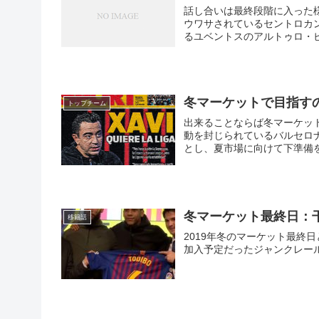
話し合いは最終段階に入った
ウワサされているセントロカン
るユベントスのアルトゥロ・ビ
冬マーケットで目指す
トップチーム
出来ることならば冬マーケット
動を封じられているバルセロ
とし、夏市場に向けて下準備
言を中心にしつつ、バルサの
冬マーケット最終日：
移籍話
2019年冬のマーケット最終
加入予定だったジャンクレール