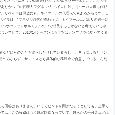
ルとサントスに対して勧誘を行ったとの知らせを得ました。パリっ子
でありかつての代理人ワグネル･リベイロに対し（ルーカス獲得作戦
す。リベイロは偶然にも、ネイマールの代理人でもあるからです。し
リベイラは、”ブラジル時代が終われば、ネイマールはバルサの選手に
バルサのフットボルモデルの中で成長するしかないと考えているネ
いていて、2013/14シーズンにもヤツはカンプノウにやってくる
記者などにそのことを漏らしたりしているらしく、それによるとサン
いるのみならず、サントスとも具体的な移籍金で合意している、んだ
んら回答はありません。いくらヒントを聞きだそうとしても、上手く
いては、この移籍はもう既定路線なっていて、幾らかの手付金などは