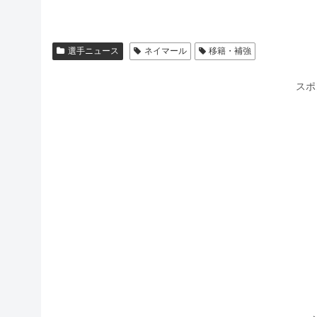
選手ニュース
ネイマール
移籍・補強
スポ