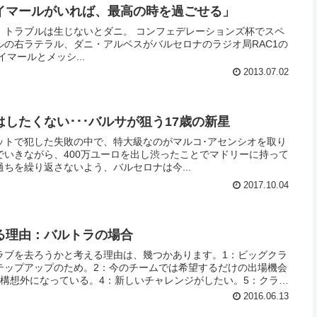
イマールがいれば、最高の時を過ごせる」
、トラブルは生じないとダニ。 コンフェデレーションズ杯でスペ
ルの右ラテラル、ダニ・アルベスがバルセロナのラジオ局RAC1の
。ネイマールとメッシ...
2013.07.02
はしたくない･･･バルサが狙う17歳の新星
ットで犯した失敗の中で、特大級なのがマルコ･アセンシオを取り
でいきながら、400万ユーロを出し渋ったことでマドリーに持って
ちを繰り返さないよう、バルセロナは今...
2017.10.04
る理由：バルトラの場合
ラブを去ろうかと考える理由は、幾つかあります。1：ビッグクラ
テップアップのため。2：今のチームでは希望するだけの出場機会
：構想外になっている。4：新しいチャレンジがしたい。5：クラブ
の陰謀、などなど。今夏バルサを離れる選手では、ダニ・アルベス
2016.06.13
ルトラが2番というところでしょう。ドルトムントで新生活を始める