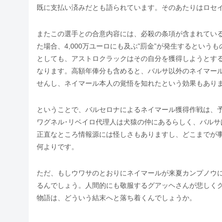
既に支払い済みだとも語られています。そのあたりはロセ
またこの選手との合意内容には、必殺の条項が含まれてい
た場合、4,000万ユーロにも及ぶ”罰金”が発生するとい
としても、アストロクラックはその自分を獲得しようとす
なります。高額年俸分も含めると、バルサ以外のネイマー
せんし、ネイマール本人の覚悟を知れたという効果もあり
ということで、バルセロナによるネイマール獲得作戦は、
ワグネル･リベイロ代理人は犬猿の仲にあるらしく、バル
正直なところ情報源には怪しさもありますし、どこまでが
何よりです。
ただ、もしウワサのとおりにネイマールが来夏カンプノウ
るんでしょう。人間的にも敬服するグアッヘさんが悲しく
物語は、どういう結末へと落ち着くんでしょうか。