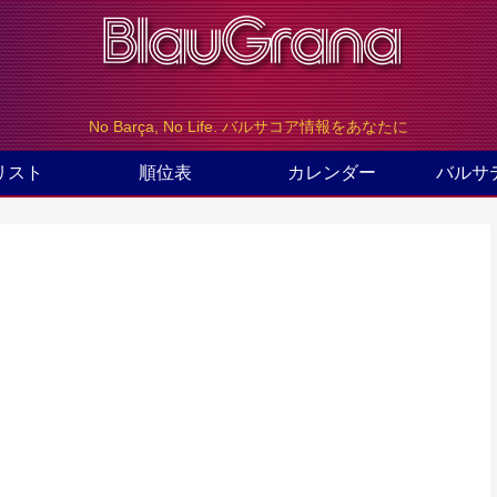
No Barça, No Life. バルサコア情報をあなたに
リスト
順位表
カレンダー
バルサ