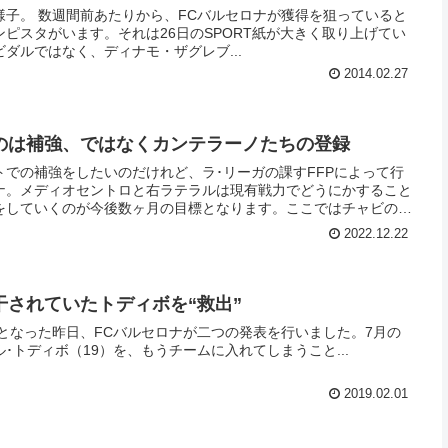
様子。 数週間前あたりから、FCバルセロナが獲得を狙っていると
ピスタがいます。それは26日のSPORT紙が大きく取り上げてい
ダルではなく、ディナモ・ザグレブ...
2014.02.27
のは補強、ではなくカンテラーノたちの登録
での補強をしたいのだけれど、ラ･リーガの課すFFPによって行
ナ。メディオセントロと右ラテラルは現有戦力でどうにかすること
をしていくのが今後数ヶ月の目標となります。ここではチャビの発
現状などについて見てみましょう。
2022.12.22
干されていたトディボを“救出”
日となった昨日、FCバルセロナが二つの発表を行いました。7月の
･トディボ（19）を、もうチームに入れてしまうこと...
2019.02.01