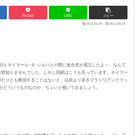
Pocket
LINE
コピー
2013.03.29
2012.09.25
SGとネイマール･ダ･シルバとの間に仮合意が成立したよ～、なんて
全然知りませんでした。しかし同紙はこうも言っています。ネイマー
塵たりとも動揺することはないと。以前より若きブラジリアンクラッ
話がどういうものなのか、ちょいと覗いてみましょう。