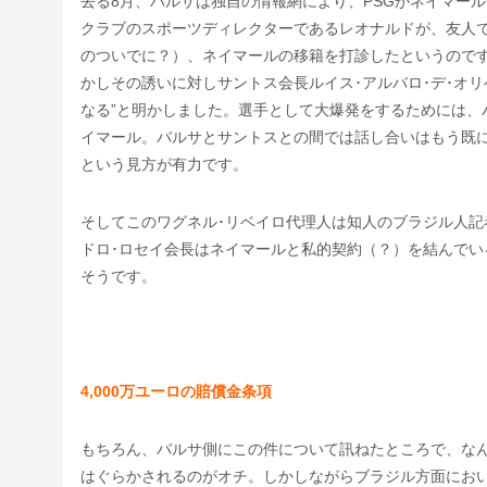
去る8月、バルサは独自の情報網により、PSGがネイマー
クラブのスポーツディレクターであるレオナルドが、友人
のついでに？）、ネイマールの移籍を打診したというので
かしその誘いに対しサントス会長ルイス･アルバロ･デ･オ
なる”と明かしました。選手として大爆発をするためには、
イマール。バルサとサントスとの間では話し合いはもう既につ
という見方が有力です。
そしてこのワグネル･リベイロ代理人は知人のブラジル人
ドロ･ロセイ会長はネイマールと私的契約（？）を結んで
そうです。
4,000万ユーロの賠償金条項
もちろん、バルサ側にこの件について訊ねたところで、な
はぐらかされるのがオチ。しかしながらブラジル方面にお