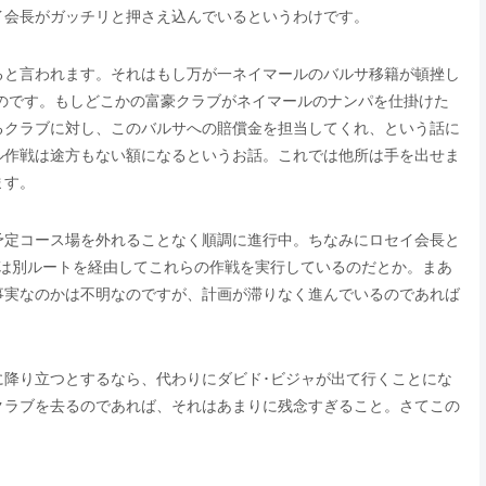
イ会長がガッチリと押さえ込んでいるというわけです。
ると言われます。それはもし万が一ネイマールのバルサ移籍が頓挫し
うものです。もしどこかの富豪クラブがネイマールのナンパを仕掛けた
るクラブに対し、このバルサへの賠償金を担当してくれ、という話に
ル作戦は途方もない額になるというお話。これでは他所は手を出せま
ます。
予定コース場を外れることなく順調に進行中。ちなみにロセイ会長と
サは別ルートを経由してこれらの作戦を実行しているのだとか。まあ
事実なのかは不明なのですが、計画が滞りなく進んでいるのであれば
に降り立つとするなら、代わりにダビド･ビジャが出て行くことにな
クラブを去るのであれば、それはあまりに残念すぎること。さてこの