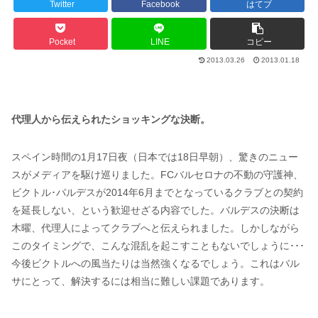
Twitter
Facebook
はてブ
Pocket
LINE
コピー
2013.03.26
2013.01.18
代理人から伝えられたショッキングな決断。
スペイン時間の1月17日夜（日本では18日早朝）、驚きのニュー
スがメディアを駆け巡りました。FCバルセロナの不動の守護神、
ビクトル･バルデスが2014年6月までとなっているクラブとの契約
を延長しない、という歓迎せざる内容でした。バルデスの決断は
木曜、代理人によってクラブへと伝えられました。しかしながら
このタイミングで、こんな混乱を起こすこともないでしょうに･･･
今後ビクトルへの風当たりは当然強くなるでしょう。これはバル
サにとって、解決するには相当に難しい課題であります。