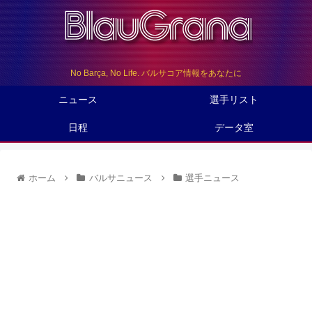
No Barça, No Life. バルサコア情報をあなたに
ニュース
選手リスト
日程
データ室
ホーム
バルサニュース
選手ニュース