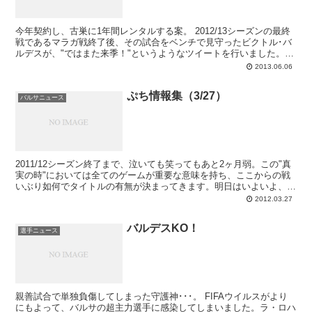
今年契約し、古巣に1年間レンタルする案。 2012/13シーズンの最終
戦であるマラガ戦終了後、その試合をベンチで見守ったビクトル･バ
ルデスが、"ではまた来季！"というようなツイートを行いました。さ
らには守護神を起用しなかったことを訊ね...
2013.06.06
ぷち情報集（3/27）
バルサニュース
2011/12シーズン終了まで、泣いても笑ってもあと2ヶ月弱。この"真
実の時"においては全てのゲームが重要な意味を持ち、ここからの戦
いぶり如何でタイトルの有無が決まってきます。明日はいよいよ、ペ
ップチームが主要目標とするチャンピオン...
2012.03.27
バルデスKO！
選手ニュース
親善試合で単独負傷してしまった守護神･･･。 FIFAウイルスがより
にもよって、バルサの超主力選手に感染してしまいました。ラ・ロハ