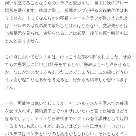
伺いを立てることなく別のクラブと交渉をし、自由に次のプレー
場所を選べます。移籍に際し、所属クラブが得る金銭的代価はあ
りません。よってなんらかの移籍マネーをクラブが得ようと思え
ば、バルデスは次の夏で放出しなければならない。交渉先からは
当然足元を見られ、値切られることは必至。後任を探す時間もほ
とんどありません。
この点においてビクトルは、けっこうな”親不孝”をしました。せめ
てもの恩返しに1年だけ延長をするとか、発表はもっと遅らせると
か、なにか別のやり方もあったことでしょうに。この後にどうい
う反応が起こりえるかを考えると、好からぬ結果しか思いつきま
せん。
一方、可能性は低いでしょうが、もしバルデスが今季末での移籍
を受け入れず、契約満了までバルサにいたいと言った場合はどう
なるでしょう。ティトなら最後までビクトルを守護神として起用
するようにも思いますが、あるいはピントを正ポルテーロとし、
バルデスはベンチというのもあるかもしれない。それともオイエ