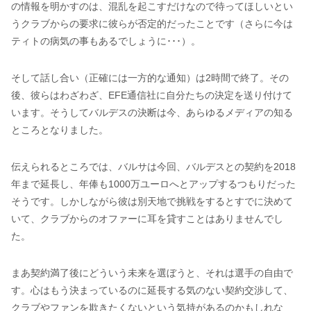
の情報を明かすのは、混乱を起こすだけなので待ってほしいとい
うクラブからの要求に彼らが否定的だったことです（さらに今は
ティトの病気の事もあるでしょうに･･･）。
そして話し合い（正確には一方的な通知）は2時間で終了。その
後、彼らはわざわざ、EFE通信社に自分たちの決定を送り付けて
います。そうしてバルデスの決断は今、あらゆるメディアの知る
ところとなりました。
伝えられるところでは、バルサは今回、バルデスとの契約を2018
年まで延長し、年俸も1000万ユーロへとアップするつもりだった
そうです。しかしながら彼は別天地で挑戦をするとすでに決めて
いて、クラブからのオファーに耳を貸すことはありませんでし
た。
まあ契約満了後にどういう未来を選ぼうと、それは選手の自由で
す。心はもう決まっているのに延長する気のない契約交渉して、
クラブやファンを欺きたくないという気持があるのかもしれな