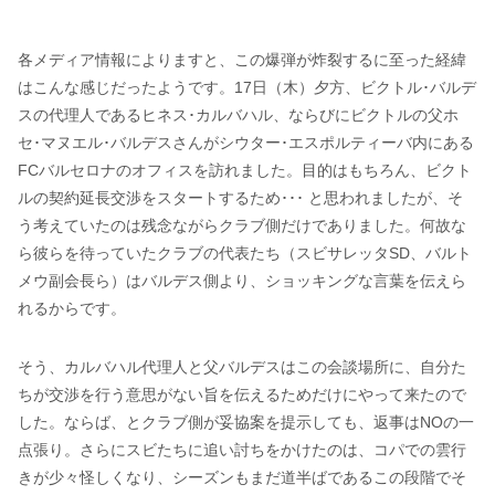
各メディア情報によりますと、この爆弾が炸裂するに至った経緯
はこんな感じだったようです。17日（木）夕方、ビクトル･バルデ
スの代理人であるヒネス･カルバハル、ならびにビクトルの父ホ
セ･マヌエル･バルデスさんがシウター･エスポルティーバ内にある
FCバルセロナのオフィスを訪れました。目的はもちろん、ビクト
ルの契約延長交渉をスタートするため･･･ と思われましたが、そ
う考えていたのは残念ながらクラブ側だけでありました。何故な
ら彼らを待っていたクラブの代表たち（スビサレッタSD、バルト
メウ副会長ら）はバルデス側より、ショッキングな言葉を伝えら
れるからです。
そう、カルバハル代理人と父バルデスはこの会談場所に、自分た
ちが交渉を行う意思がない旨を伝えるためだけにやって来たので
した。ならば、とクラブ側が妥協案を提示しても、返事はNOの一
点張り。さらにスビたちに追い討ちをかけたのは、コパでの雲行
きが少々怪しくなり、シーズンもまだ道半ばであるこの段階でそ