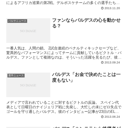
によるアフリカ巡業の第2戦。デルボスケチームの多くの選手たちに
とって思い出深い場所である、サッカーシティ...
2013.11.20
ファンならバルデスの心を動かせ
バルサニュース
る？
一番人気は、人間の鎖。 2試合連続のペナルティキックセーブなど、
驚異的なパフォーマンスによってチームに貢献しているビクトル・バ
ルデス。ファンとして複雑なのは、そういった活躍を見るたび、彼が
不在となる（ことほぼ確実の）来季以降が心配にな...
2013.09.24
バルデス「お金で決めたことは一
選手ニュース
度もない」
メディアで言われていることに対するビクトルの反論。 スペイン代
表として日曜日のナイジェリア戦に先発し、大忙しの末にゼロ失点で
ゴールを守り通したバルデス。彼のインタビュー記事が23日のEL
PAIS紙に掲載されていますので、その中から幾...
2013.06.24