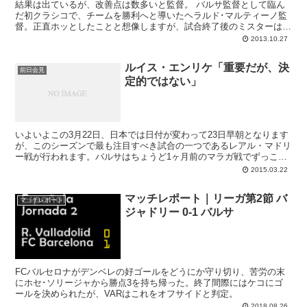
結果は出ているが、改善点は数多いと監督。 バルサ監督として臨ん
だ初クラシコで、チームを勝利へと導いたヘラルド･マルティーノ監
督。正直ホッとしたことと想像しますが、試合終了後のミスターは満
足げながらもまだここで気を緩めるわけにはいかない...
2013.10.27
ルイス・エンリケ「重要だが、決
前日会見
定的ではない」
いよいよこの3月22日、日本では日付が変わって23日早朝となります
が、このシーズンで最も注目すべき試合の一つであるレアル・マドリ
ー戦が行われます。バルサはちょうど1ヶ月前のマラガ戦でずっこけ
たりはしたものの、2015年はここまで19戦17勝2敗。バルサ以上にず
2015.03.22
っこけたマドリーをついに勝点で逆転し、堂々たるリーガのリーダー
としてこのクラシコを迎えました。コパでは決勝に勝ち進み、チャン
マッチレポート｜リーガ第2節 バ
ピオンズでも8強へと勝ち上がり、勢いではルーチョチームの方が優
マッチレポート
ジャドリー 0-1 バルサ
勢。大エースのメッシを始めとしてチーム全体が好調、士気高く、さ
らには各種データ面もバルサの勝利を指し示すなど、いつになく負け
る気のしないクラシコとなっています。
FCバルセロナがデンベレの好ゴールをどうにか守り切り、苦労の末
にホセ･ソリージャから勝点3を持ち帰った。終了間際にはケコにゴ
ールを決められたが、VARはこれをオフサイドと判定。
2018.08.26