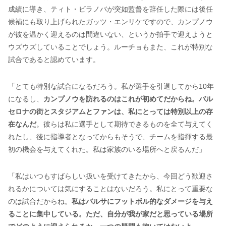
成績に導き、ティト・ビラノバが突如監督を辞任した際には後任
候補にも取り上げられたガッツ・エンリケですので、カンプノウ
が彼を温かく迎えるのは間違いない、というか拍手で迎えようと
ウズウズしていることでしょう。ルーチョもまた、これが特別な
試合であると認めています。
「とても特別な試合になるだろう。私が選手を引退してから10年
になるし、
カンプノウを訪れるのはこれが初めてだからね。バル
セロナの街とスタジアムとファンは、私にとっては特別以上の存
在なんだ
。彼らは私に選手として期待できるものを全て与えてく
れたし、後に指導者となってからもそうで、チームを指揮する最
初の機会を与えてくれた。私は家族のいる場所へと戻るんだ」
「私はいつもすばらしい扱いを受けてきたから、今回どう歓迎さ
れるかについては気にすることはないだろう。私にとって重要な
のは試合だからね。
私はバルサにフットボル的なダメージを与え
ることに集中している。ただ、自分が我が家だと思っている場所