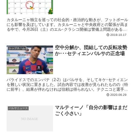
カタルーニャ独立を巡っての社会的・政治的な動きが、フットボール
にも影響を及ぼしています。カタルーニャと中央政府との緊張が高ま
る中で、今月26日（土）のエル･クラシコ開催は警備上問題があると
各機関が12月への延期を提案しているのです。
2019.10.17
空中分解か、団結しての反転攻勢
トップチーム
か･･･セティエンバルサの正念場
バライドスでのエンパテ（2-2）はバルサを、そしてキケ･セティエン
を難しい状況に置きました。試合内容では改善が見られたものの（特
に前半）、結果が伴わなければ信頼は得られない。テクニコと選手た
ちの関係がぎくしゃくしているとのウワサ話が聞こえてくる、危ない
2020.06.29
状況です。結末次第では、8月に嵐が来るかもしれない。しかしまだ
物事は終わっていない。セティエンバルサの正念場です。
マルティーノ「自分の影響はまだ
バルサニュース
ごく小さい」