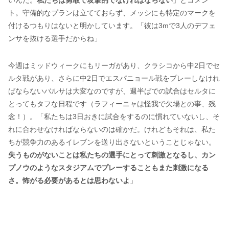
ト。守備的なプランは立てておらず、メッシにも特定のマークを
付けるつもりはないと明かしています。「彼は3mで3人のデフェ
ンサを抜ける選手だからね」
今週はミッドウィークにもリーガがあり、クラシコから中2日でセ
ルタ戦があり、さらに中2日でエスパニョール戦をプレーしなけれ
ばならないバルサは大変なのですが、週半ばでの試合はセルタに
とってもタフな日程です（ラフィーニャは怪我で欠場との事、残
念！）。「私たちは3日おきに試合をするのに慣れていないし、そ
れに合わせなければならないのは確かだ。けれどもそれは、私た
ちが競争力のあるイレブンを送り出さないということじゃない。
失うものがないことは私たちの選手にとって刺激となるし、カン
プノウのようなスタジアムでプレーすることもまた刺激になる
さ。怖がる必要があるとは思わないよ
」