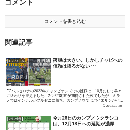
コメント
コメントを書き込む
関連記事
落胆は大きい。しかしチャビへの
トップチーム
信頼は揺るがない･･･
FCバルセロナの2022年チャンピオンズでの挑戦は、10月にして早々
に終わりを迎えました。2つの“奇跡”が期待された夜でしたが、ミラ
ノではインテルがプルゼニに勝ち、カンプノウではバイエルンがバル
サを撃沈。誇りと意地を見せての敗退には遠く、残念なイメージだけ
2022.10.28
が再拡散された落胆の夜となりました。希望のプロジェクトは最初の
挫折を経験した。ここからの反発力が試されるチャビチームです。
今月26日のカンプノウクラシコ
クラブ全般
は、12月18日への延期が濃厚