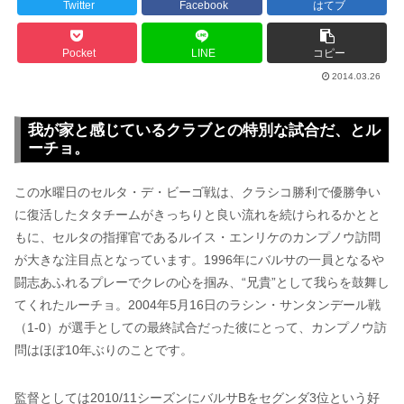
Twitter
Facebook
はてブ
Pocket
LINE
コピー
2014.03.26
我が家と感じているクラブとの特別な試合だ、とル
ーチョ。
この水曜日のセルタ・デ・ビーゴ戦は、クラシコ勝利で優勝争い
に復活したタタチームがきっちりと良い流れを続けられるかとと
もに、セルタの指揮官であるルイス・エンリケのカンプノウ訪問
が大きな注目点となっています。1996年にバルサの一員となるや
闘志あふれるプレーでクレの心を掴み、“兄貴”として我らを鼓舞し
てくれたルーチョ。2004年5月16日のラシン・サンタンデール戦
（1-0）が選手としての最終試合だった彼にとって、カンプノウ訪
問はほぼ10年ぶりのことです。
監督としては2010/11シーズンにバルサBをセグンダ3位という好