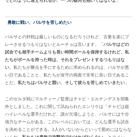
でどのように迎えられるか、一つの疑問も抱いてはないよ
」
勇敢に戦い、バルサを苦しめたい
バルサとの対戦は厳しいものになるだろうけれど、古巣を楽にプ
レーさせるつもりはないとルーチョは言います。「
バルサはどの
試合でも相手チームよりも長い時間ボールを保持するけれど、私
たちがボールを持った時は、それをプレゼントするつもりはな
い
。私たちが勝点を手にするために求められるのは、バルサが悪
い日であることと、私たちが攻守の両面で非常に良い日であるこ
とだ。
私たちはバルサと競い、そして彼らを苦しめていきたい
」
このセルタ戦にマルティーノ監督はチャビ・エルナンデスを招集
外としました。これに関して訊ねられたエンリケは「チャビは超
ハイレベルな選手だけれど、誰が欠場しようと、バルサには十分
強力なチームがある。このレベルにおいては、どんな選手も試合
を決めることができる。1人がいないからといって慰めにはならな
いんだ。
私たちは勇敢で攻撃的でなければならない
」とコメン