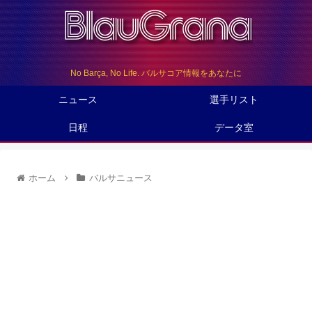
No Barça, No Life. バルサコア情報をあなたに
ニュース
選手リスト
日程
データ室
ホーム
バルサニュース