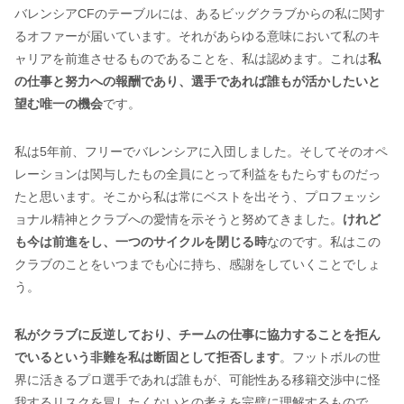
バレンシアCFのテーブルには、あるビッグクラブからの私に関す
るオファーが届いています。それがあらゆる意味において私のキ
ャリアを前進させるものであることを、私は認めます。これは
私
の仕事と努力への報酬であり、選手であれば誰もが活かしたいと
望む唯一の機会
です。
私は5年前、フリーでバレンシアに入団しました。そしてそのオペ
レーションは関与したもの全員にとって利益をもたらすものだっ
たと思います。そこから私は常にベストを出そう、プロフェッシ
ョナル精神とクラブへの愛情を示そうと努めてきました。
けれど
も今は前進をし、一つのサイクルを閉じる時
なのです。私はこの
クラブのことをいつまでも心に持ち、感謝をしていくことでしょ
う。
私がクラブに反逆しており、チームの仕事に協力することを拒ん
でいるという非難を私は断固として拒否します
。フットボルの世
界に活きるプロ選手であれば誰もが、可能性ある移籍交渉中に怪
我するリスクを冒したくないとの考えを完璧に理解するもので