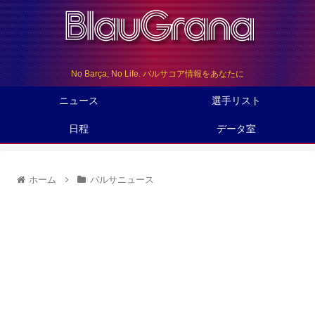
No Barça, No Life. バルサコア情報をあなたに
ニュース
選手リスト
日程
データ室
ホーム
バルサニュース