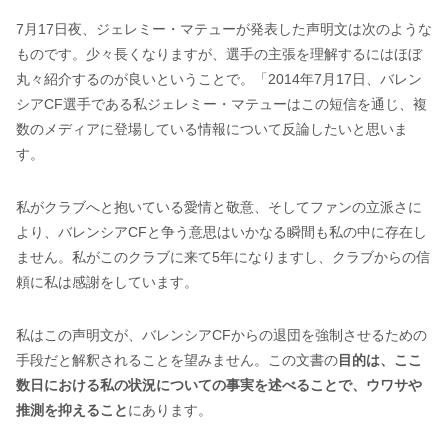
7月17日夜、ジェレミー・マテューが発表した声明文は次のような
ものです。少々長くなりますが、選手の主張を理解するにはほぼ
丸々紹介するのが良いということで。「2014年7月17日、バレン
シアCF選手である私ジェレミー・マテューはこの短信を通じ、複
数のメディアに登場している情報について反論したいと思いま
す。
私がクラブへと抱いている愛情と敬意、そしてファンの立派さに
より、バレンシアCFと争う意思はいかなる瞬間も私の中に存在し
ません。私がこのクラブに来て5年になりますし、クラブからの信
頼に私は感謝をしています。
私はこの声明文が、バレンシアCFからの退団を強制させるための
手段だと解釈されることを望みません。この文書の
目的は、ここ
数日における私の状況についての事実を述べることで、ウワサや
推測を抑えること
にあります。