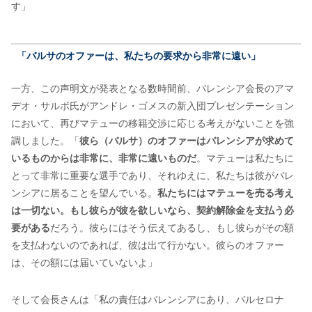
す」
「バルサのオファーは、私たちの要求から非常に遠い」
一方、この声明文が発表となる数時間前、バレンシア会長のアマ
デオ・サルボ氏がアンドレ・ゴメスの新入団プレゼンテーション
において、再びマテューの移籍交渉に応じる考えがないことを強
調しました。「
彼ら（バルサ）のオファーはバレンシアが求めて
いるものからは非常に、非常に遠いものだ
。マテューは私たちに
とって非常に重要な選手であり、それゆえに、私たちは彼がバレ
ンシアに居ることを望んでいる。
私たちにはマテューを売る考え
は一切ない。もし彼らが彼を欲しいなら、契約解除金を支払う必
要がある
だろう。彼らにはそう伝えてあるし、もし彼らがその額
を支払わないのであれば、彼は出て行かない。彼らのオファー
は、その額には届いていないよ」
そして会長さんは「私の責任はバレンシアにあり、バルセロナ