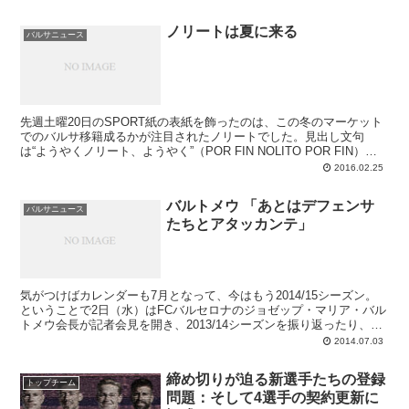
ロに届かないのが普通ですし、ベテランは割と自由移籍で新天地へと
旅立ちます。この夏はマルク・バルトラがわずか800万ユーロで退団
ノリートは夏に来る
となるでしょうし、ダニ・アルベス、サンドロも0ユーロの退団と見
バルサニュース
られています。
先週土曜20日のSPORT紙の表紙を飾ったのは、この冬のマーケット
でのバルサ移籍成るかが注目されたノリートでした。見出し文句
は“ようやくノリート、ようやく”（POR FIN NOLITO POR FIN）。
ルイス・エンリケはこのノリートを非常に高く評価していて、彼の獲
2016.02.25
得は宿願となっていますから、もし本当にバルサに来るとなれば“や
っと（POR FIN）”であります。
バルトメウ 「あとはデフェンサ
バルサニュース
たちとアタッカンテ」
気がつけばカレンダーも7月となって、今はもう2014/15シーズン。
ということで2日（水）はFCバルセロナのジョゼップ・マリア・バル
トメウ会長が記者会見を開き、2013/14シーズンを振り返ったり、夏
の補強についてヒントらしきものを出したりしています。最も気にな
2014.07.03
る補強に関しましては、会長が主に強調したのは2つです。トップチ
ームは現在改造を実行中であり、監督の求める補強を実行する資金力
締め切りが迫る新選手たちの登録
がクラブにはあること。もう1つは獲得する選手の名前はすでに挙が
トップチーム
問題：そして4選手の契約更新に
っており、合意成立に向けて鋭意交渉中であること。ムンディアルが