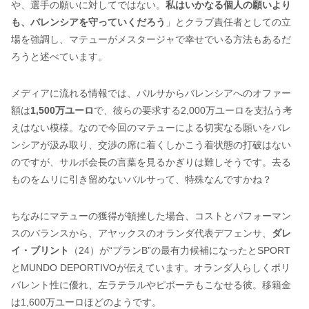
や、選手の願いに対してではない。
私はいかなる個人の願いより
も、バレンシアを守っていくだろう
」とクラブ責任者としての立
場を強調し、マテューがメスタージャで幸せでいる方法もあるだ
ろうと述べています。
メディアに流れる情報では、バルサからバレンシアへのオファー
額は
1,500万ユーロ
で、彼らの要求する2,000万ユーロを支払う考
えはない模様。なので今回のマテューによる切実なる願いをバレ
ンシアが汲み取り、交渉の席に着くしかこう着状態の打破はない
のですが、サルボ会長の言葉を見るかぎりは難しそうです。去る
ものをムリに引き留めないバルサって、特殊なんですかね？
ちなみにマテューの獲得が頓挫した場合、コストとパフォーマン
スのバランスから、アヤックスのオランダ代表デフェンサ、
ダレ
イ・ブリント
（24）が“プランB”の最有力候補になったとSPORT
とMUNDO DEPORTIVOが伝えています。オランダ人らしくポリ
バレント性に優れ、左ラテラルやピボーテもこなせる彼。移籍金
は1,600万ユーロほどのようです。