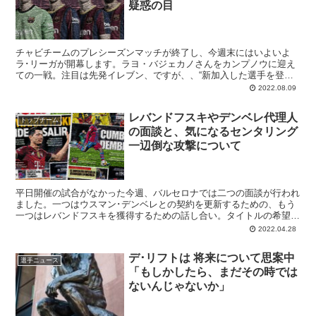
終われば発表出来そうとのことなので、楽しみにすることといたしま
疑惑の目
す。
チャビチームのプレシーズンマッチが終了し、今週末にはいよいよ
ラ･リーガが開幕します。ラヨ・バジェカノさんをカンプノウに迎え
ての一戦。注目は先発イレブン、ですが、、“新加入した選手を登録
して出場させられるのか問題”も（案の定）未解決でありまして、急
2022.08.09
ぎ“第四のレバー”の稼働もしくはカピタンたちの減給によって滑り込
ませることになりそうです。そして新たな騒動も浮上の様子で･･･。
レバンドフスキやデンベレ代理人
トップチーム
の面談と、気になるセンタリング
一辺倒な攻撃について
平日開催の試合がなかった今週、バルセロナでは二つの面談が行われ
ました。一つはウスマン･デンベレとの契約を更新するための、もう
一つはレバンドフスキを獲得するための話し合い。タイトルの希望が
儚く散ったバルサですので、当面はこの二つの話題が紙面...
2022.04.28
デ･リフトは 将来について思案中
選手ニュース
「もしかしたら、まだその時では
ないんじゃないか」