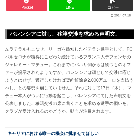
Pocket
LINE
コピー
2014.07.18
バレンシアに対し、移籍交渉を求める声明文。
左ラテラルもこなせ、リーガを熟知したベテラン選手として、FC
バルセロナが獲得にこだわり続けているフランス人デフェンサの
ジェレミー・マテュー。これまでにバルサ側からは幾つものオフ
ァーが提示されたようですが、バレンシアは頑として交渉に応じ
ようとはせず、獲得したければ契約解除金2,000万ユーロを支払う
べし、との姿勢を崩していません。それに対して17日（木）、マ
テュー本人がついに行動を起こし、バレンシアに向けた声明文を
公表しました。移籍交渉の席に着くことを求める選手の願いを、
クラブが受け入れるのかどうか。動向が注目されます。
キャリアにおける唯一の機会に挑ませてほしい