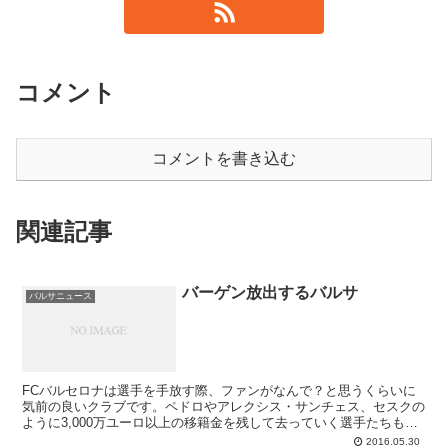
コメント
コメントを書き込む
関連記事
バーゲン放出するバルサ
バルサニュース
FCバルセロナは選手を手放す際、ファンがなんで？と思うくらいに
気前の良いクラブです。ペドロやアレクシス・サンチェス、セスクの
ように3,000万ユーロ以上の移籍金を残して去っていく選手たちもい
ますが、それはかなり稀なケース。若手カンテラーノは1,000万ユー
2016.05.30