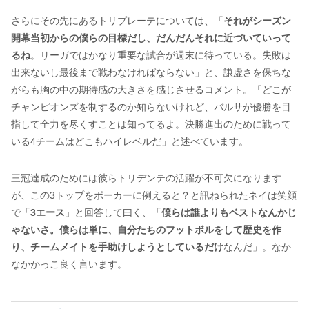
さらにその先にあるトリプレーテについては、「
それがシーズン
開幕当初からの僕らの目標だし、だんだんそれに近づいていって
るね
。リーガではかなり重要な試合が週末に待っている。失敗は
出来ないし最後まで戦わなければならない」と、謙虚さを保ちな
がらも胸の中の期待感の大きさを感じさせるコメント。「どこが
チャンピオンズを制するのか知らないけれど、バルサが優勝を目
指して全力を尽くすことは知ってるよ。決勝進出のために戦って
いる4チームはどこもハイレベルだ」と述べています。
三冠達成のためには彼らトリデンテの活躍が不可欠になります
が、この3トップをポーカーに例えると？と訊ねられたネイは笑顔
で「
3エース
」と回答して曰く、「
僕らは誰よりもベストなんかじ
ゃないさ。僕らは単に、自分たちのフットボルをして歴史を作
り、チームメイトを手助けしようとしているだけ
なんだ」。なか
なかかっこ良く言います。