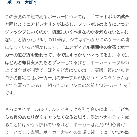
ポーカー大好き
この会見の主題であるポーカーについては、「
フットボルの試合
と同じようにアドレナリンが出るし、フットボルのようにいつア
グレッシブにいくのか、慎重にいくべきなのかを知らないといけ
ない
」と語ったバルサの11番は、今ではすっかりこのゲームの虜
になっていると明かします。「
ムンディアル期間中の合宿でポー
カーの遊び方を教わって、今ではすっかりハマってる
よ。今では
ほとんど毎日友人たちとプレーしてる
けど、ポーカーテーブルの
上では全員が同等で、ほとんど差はないね」。実際、彼のバルセ
ロナの自宅にはポーカー用のテーブルがあり（インスタグラムな
どでも写っている）、飼っているワンコの名前も“ポーカー”だそう
です。
さらにネイマールはペナルティキックを引き合いに出し、「
どち
らも胃のあたりがくすぐったくなると思う
。僕はペナルティを蹴
ることにはかなり慣れているけど、ポーカーはただの初心者だ
よ」と楽しく説明。ポーカー大会への出場に関しては「
いつか出