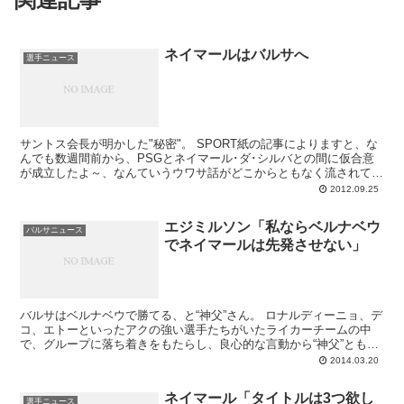
ネイマールはバルサへ
選手ニュース
サントス会長が明かした"秘密"。 SPORT紙の記事によりますと、な
んでも数週間前から、PSGとネイマール･ダ･シルバとの間に仮合意
が成立したよ～、なんていうウワサ話がどこからともなく流されてい
たそうです。全然知りませんでした...
2012.09.25
エジミルソン「私ならベルナベウ
バルサニュース
でネイマールは先発させない」
バルサはベルナベウで勝てる、と“神父”さん。 ロナルディーニョ、デ
コ、エトーといったアクの強い選手たちがいたライカーチームの中
で、グループに落ち着きをもたらし、良心的な言動から“神父”とも呼
ばれていたエジミルソンさん。この水曜（19日）に...
2014.03.20
ネイマール「タイトルは3つ欲し
選手ニュース