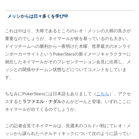
メッシからは日々多くを学び中
これはやはり、大将であるところのレオ・メッシの人柄の良さが
重要なのでしょうが、ネイマールが彼を慕っているのも大きい。
ドイツチームへの勝利から一夜明けた木曜、世界最大のオンライ
ンポーカーサイトというPokerStarsの新イメージキャラクターに
就任したネイマールがそのプレゼンテーション会見に出席し、メ
ッシとの関係やチームン状態などについてコメントをしていま
す。
ちなみにPokerStarsには日本語もありまして（
こちら
）、アクセ
スすると
ラファエル・ナダル
さんがどーんと登場。いずれここに
ネイマールが出てくるのでしょうか。
この記者会見でネイマールは、先週末のコルドバ戦にてレオ・メ
ッシから譲られたペナルティキックについて次のように語ってい