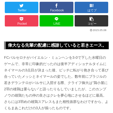
Twitter
Facebook
はてブ
Pocket
LINE
コピー
2015.05.08
偉大なる先輩の配慮に感謝していると若きエース。
FCバルセロナがバイエルン・ミュンヘンを3-0で下した水曜日の
ゲームで、非常に印象的だったのは後半アディショナルタイムに
ネイマールの3点目が決まった後、ピッチに転がり抱き合って喜び
合っていたメッシとネイマールの姿でした。数年前にブラジルの
若きデランテロがバルサに入団する際、クライフ御大は“鶏小屋に
2羽の雄鶏は要らない”と語ったりもしていましたが、このカンプ
ノウの雄鶏たちの仲の良さはクレを夢心地にさせるほどに最高。
さらには3羽めの雄鶏スアレスもまた相性抜群なわけですから、よ
くもまあこれだけの3人が揃ったものです。