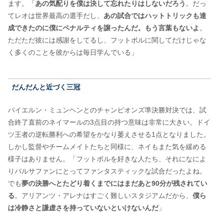
ます。「
あの気配りを僕は決して忘れたりはしないだろう
。だっ
てレオは世界最高の選手だし、
あの試合ではハットトリックも達
成できたのに僕にペナルティを譲ったんだ。もう言葉もないよ
。
ただただ彼には感謝をしてるし、フットボルに関してだけじゃな
く多くのことを彼からは毎日学んでいる」
だんだんと近づく三冠
バイエルン・ミュンヘンとのチャンピオンズ準決勝対決では、試
合終了直前のネイマールの3点目の持つ意味は非常に大きい。ドイ
ツ王者の逆転勝利への希望をかなり萎えさせる1点となりました。
しかし監督やチームメイトたちと同様に、ネイもまた気を緩める
様子はありません。「フットボルを好きな人たち、それになによ
りバルサファンにとってファンタスティックな試合だったよね。
でも
夢の決勝へとたどり着くまでにはまだあと90分が残されてい
る
。アリアンツ・アレナはすごく難しいスタジアムだから、
僕ら
は冷静さと謙虚さを持っていないといけないんだ
」