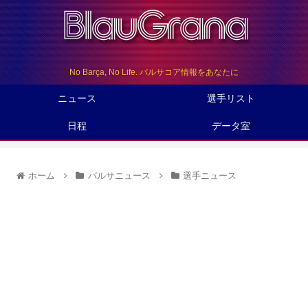
No Barça, No Life. バルサコア情報をあなたに
ニュース
選手リスト
日程
データ室
ホーム
バルサニュース
選手ニュース