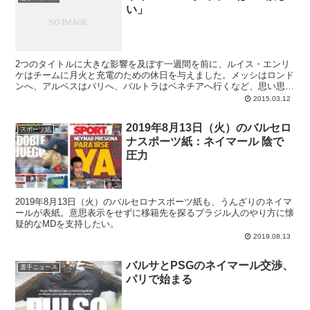
い」
2つのタイトルに大きな影響を及ぼす一週間を前に、ルイス・エンリ
ケはチームに月火と充電のための休日を与えました。メッシはロンド
ンへ、アルベスはパリへ、バルトラはベネチアへ行くなど、思い思い
に満喫したその2連休を終え、FCバルセロナのトップチームが再始動
2015.03.12
した水曜日（11日）。主役となったのはブラジルでの妹の誕生パー
ティから戻ってきたネイマールでありました。今月末にジローナ県で
2019年8月13日（火）のバルセロ
開催されるユース大会MICのプレゼンテーションに出席したブラジル
スポーツ紙
ナスポーツ紙：ネイマール 陰で
人クラックは、持ち前の明るさで会場を魅了。メッシ、ネイ、スアレ
スと日替りでメディアの主役を分担できるってのもいいものでありま
圧力
す。
2019年8月13日（火）のバルセロナスポーツ紙も、うんざりのネイマ
ールが表紙。意思表示をせずに移籍先を探るブラジル人のやり方に懐
疑的なMDを支持したい。
2019.08.13
バルサとPSGのネイマール交渉、
選手ニュース
パリで始まる