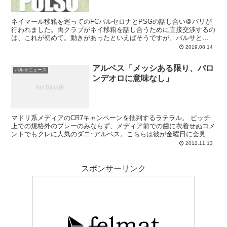
ネイマール移籍を巡ってのFCバルセロナとPSGの話し合い＠パリが
行われました。両クラブがネイ移籍を話し合うために直接交渉するの
は、これが初めて。動きがあったといえばそうですが、バルサと
PSGの思惑には大きな隔たりがあり、納得の着地点を見出すには遠
2019.08.14
いのが現状のようです（そのまま流れれば良い）。
アルベス「メッシある限り、バロ
バルサニュース
ンデオロに意味なし」
マドリ系メディアのCR7キャンペーンを批判するラテラル。 ピッチ
上での規格外のプレーのみならず、メディア前での歯に衣着せぬコメ
ントでもクレに人気のダニ･アルベス。こちらは彼が金曜日に会見当
番となった際の発言なのですが、某フット...
2012.11.13
スポンサーリンク