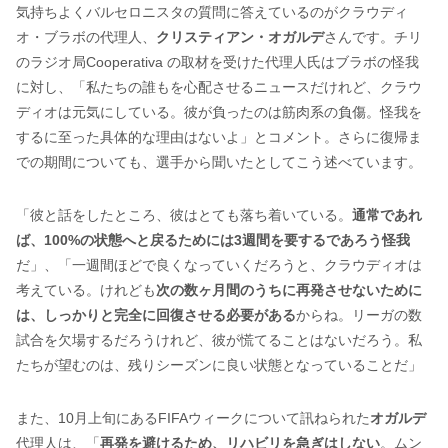
気持ちよくバルセロニスタの質問に答えているのがクラウディ
オ・ブラボの代理人、
クリスティアン・オガルデ
さんです。チリ
のラジオ局Cooperativa の取材を受けた代理人氏はブラボの怪我
に対し、「私たちの誰もを心配させるニュースだけれど、クラウ
ディオは元気にしている。彼が負ったのは筋肉系の負傷。怪我を
するに至った具体的な理由はないよ」とコメント。さらに復帰ま
での期間についても、選手から聞いたとしてこう述べています。
「彼と話をしたところ、彼はとても落ち着いている。
通常であれ
ば、100%の状態へと戻るためには3週間を要するであろう怪我
だ」、「一週間ほどで良くなっていくだろうと、クラウディオは
考えている。けれども
次の数ヶ月間のうちに再発させないために
は、しっかりと完全に回復させる必要がある
からね。リーガの数
試合を欠場するだろうけれど、彼が慌てることはないだろう。私
たちが望むのは、残りシーズンに良い状態となっていることだ」
また、10月上旬にあるFIFAウィークについて訊ねられた
オガルデ
代理人は、「
再発を避けるため、リハビリを急ぎはしない
。ムン