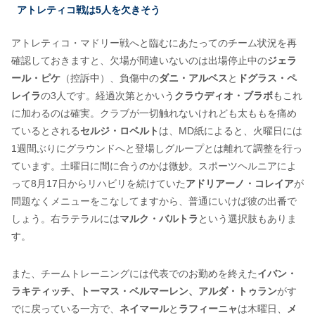
アトレティコ戦は5人を欠きそう
アトレティコ・マドリー戦へと臨むにあたってのチーム状況を再
確認しておきますと、欠場が間違いないのは出場停止中の
ジェラ
ール・ピケ
（控訴中）、負傷中の
ダニ・アルベス
と
ドグラス・ペ
レイラ
の3人です。経過次第とかいう
クラウディオ・ブラボ
もこれ
に加わるのは確実。クラブが一切触れないけれども太ももを痛め
ているとされる
セルジ・ロベルト
は、MD紙によると、火曜日には
1週間ぶりにグラウンドへと登場しグループとは離れて調整を行っ
ています。土曜日に間に合うのかは微妙。スポーツヘルニアによ
って8月17日からリハビリを続けていた
アドリアーノ・コレイア
が
問題なくメニューをこなしてますから、普通にいけば彼の出番で
しょう。右ラテラルには
マルク・バルトラ
という選択肢もありま
す。
また、チームトレーニングには代表でのお勤めを終えた
イバン・
ラキティッチ、トーマス・ベルマーレン、アルダ・トゥラン
がす
でに戻っている一方で、
ネイマール
と
ラフィーニャ
は木曜日、
メ