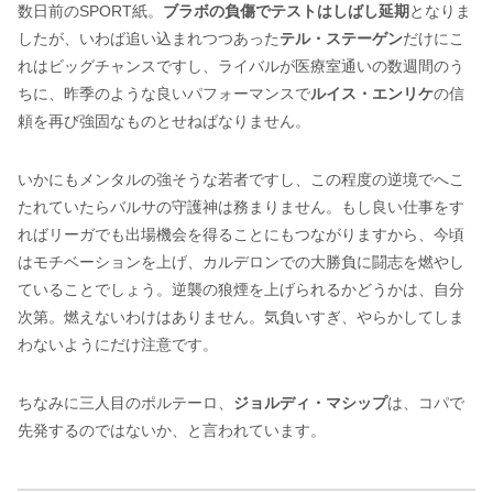
数日前のSPORT紙。
ブラボの負傷でテストはしばし延期
となりま
したが、いわば追い込まれつつあった
テル・ステーゲン
だけにこ
れはビッグチャンスですし、ライバルが医療室通いの数週間のう
ちに、昨季のような良いパフォーマンスで
ルイス・エンリケ
の信
頼を再び強固なものとせねばなりません。
いかにもメンタルの強そうな若者ですし、この程度の逆境でへこ
たれていたらバルサの守護神は務まりません。もし良い仕事をす
ればリーガでも出場機会を得ることにもつながりますから、今頃
はモチベーションを上げ、カルデロンでの大勝負に闘志を燃やし
ていることでしょう。逆襲の狼煙を上げられるかどうかは、自分
次第。燃えないわけはありません。気負いすぎ、やらかしてしま
わないようにだけ注意です。
ちなみに三人目のポルテーロ、
ジョルディ・マシップ
は、コパで
先発するのではないか、と言われています。