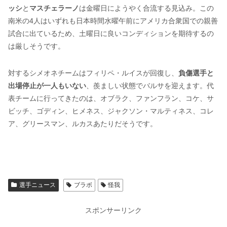
ッシ
と
マスチェラーノ
は金曜日にようやく合流する見込み。この
南米の4人はいずれも日本時間水曜午前にアメリカ合衆国での親善
試合に出ているため、土曜日に良いコンディションを期待するの
は厳しそうです。
対するシメオネチームはフィリペ・ルイスが回復し、
負傷選手と
出場停止が一人もいない
、羨ましい状態でバルサを迎えます。代
表チームに行ってきたのは、オブラク、ファンフラン、コケ、サ
ビッチ、ゴディン、ヒメネス、ジャクソン・マルティネス、コレ
ア、グリースマン、ルカスあたりだそうです。
選手ニュース
ブラボ
怪我
スポンサーリンク