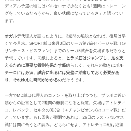
ディアル予選の頃にはバルセロナで少なくとも1週間はトレーニン
グをしているだろうから、良い状態になっているさ」と語ってい
ます。
オガルデ
代理人が語ったように、3週間の離脱となれば、復帰は早
くて今月末。SPORT紙は来月3日のリーガ第7節セビージャ戦（@
サンチェス・ピスファン）までのリーガ5試合を欠場するだろうと
予想しています。同紙によると、
ヒラメ筋はジャンプし、足を支
えるために重要な役割を果たす筋肉
らしく、それらの動きはポル
テーロには必須。
試合に出るには完璧に治癒しておく必要があ
り、それゆえに時間がかかる
のだそうです。
一方でMD紙は代理人のコメントを取り上げつつも、ブラボに近い
筋からの証言として2週間の離脱になると報道。欠場はアトレティ
コ、レバンテ、セルタの3試合（＋チャンピオンズのローマ戦）だ
としています。もし回復が順調であれば、26日のラス・パルマス
戦には間に合うとの読み。どちらにせよ、アトレティコ戦は絶望