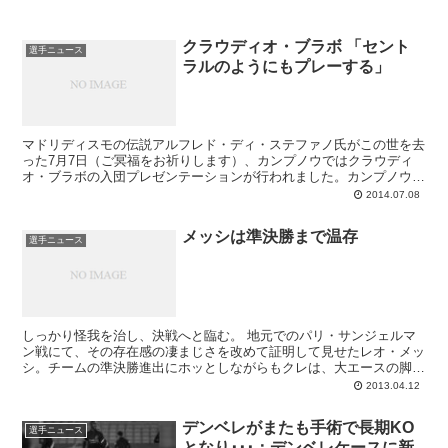
クラウディオ・ブラボ 「セント
選手ニュース
ラルのようにもプレーする」
マドリディスモの伝説アルフレド・ディ・ステファノ氏がこの世を去
った7月7日（ご冥福をお祈りします）、カンプノウではクラウディ
オ・ブラボの入団プレゼンテーションが行われました。カンプノウ・
パルコ内での契約書（～2017/18）へのサイン儀式終了後、背番号13
2014.07.08
のユニフォームを身にまとい、バルサ選手としての姿を初披露したチ
リ代表カピタン。その後の入団会見で彼が強調したのは、このバルサ
メッシは準決勝まで温存
入団は胸弾む挑戦であり、自分がセントラルのようにもプレーする方
選手ニュース
法を知っていて、レギュラーを獲得しチームを助けるために全力を尽
くす決意でした。31歳だけあって、非常に落ち着いた話しぶりのポ
ルテーロ。頼りにしてます！
しっかり怪我を治し、決戦へと臨む。 地元でのパリ・サンジェルマ
ン戦にて、その存在感の凄まじさを改めて証明して見せたレオ・メッ
シ。チームの準決勝進出にホッとしながらもクレは、大エースの脚の
状態が気が気ではありませんでした。試合後の会見で...
2013.04.12
デンベレがまたも手術で長期KO
選手ニュース
となり･･･：デンベレケースに新