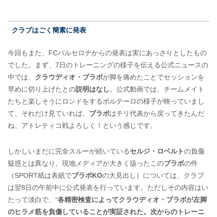
クラブはごく簡素に発表
今回もまた、FCバルセロナからの発表は実にあっさりとしたもの
でした。まず、7日のトレーニングの様子を伝える公式ニュースの
中では、
クラウディオ・ブラボ
が脚を痛めたことでセッションを
早めに切り上げたとの
説明はなし
。公式動画では、チームメイト
たちと楽しそうにロンドをするポルテーロの様子が映っていまし
て、それだけ見ていれば、
ブラボ
はチリ代表から戻ってきたんだ
ね、アトレティコ戦よろしく！という感じです。
しかしいまだに完全スルーが続いている
セルジ・ロベルト
の負傷
疑惑とは異なり、現地メディアが大きく扱ったこの
ブラボ
の件
（SPORT紙は表紙で
ブラボKO
の大見出し）については、クラブ
は翌8日の午前中に公式発表を行っています。ただしその内容はい
たって淡白で、“
各精密検査によってクラウディオ・ブラボが左脚
のヒラメ筋を負傷していることが実証された。次からのトレーニ