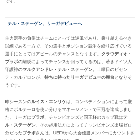
です。
テル・ステーゲン、リーガデビューへ
主力選手の負傷はチームにとっては逆風であり、乗り越えるべき
試練である一方で、その選手とポジション競争を繰り広げている
選手にとってはアピールのチャンスとなります。
クラウディオ・
ブラボ
の離脱によってチャンスが回ってくるのは、若きドイツ人
守護神の
マルクアンドレ・テル・ステーゲン
。土曜日のビセン
テ・カルデロンが、
待ちに待ったリーガデビューの舞台
となりそ
うです。
昨シーズンの
ルイス・エンリケ
は、コンペティションによって厳
格にポルテーロを使い分けるマネージメントで三冠を達成しまし
た。リーガは
ブラボ
、チャンピオンズと国王杯のカップ戦は
テ
ル・ステーゲン
。その起用法方によってチャンピオンズ出場ゼロ
分だった
ブラボ
さんは、UEFAから大会優勝メンバーにカウントさ