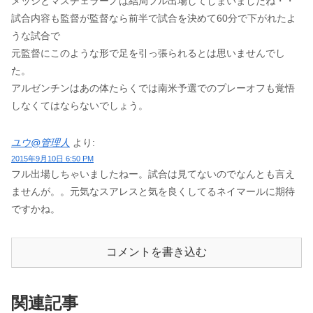
メッシとマスチェラーノは結局フル出場してしまいましたね・・
試合内容も監督が監督なら前半で試合を決めて60分で下がれたよ
うな試合で
元監督にこのような形で足を引っ張られるとは思いませんでし
た。
アルゼンチンはあの体たらくでは南米予選でのプレーオフも覚悟
しなくてはならないでしょう。
ユウ@管理人
より:
2015年9月10日 6:50 PM
フル出場しちゃいましたねー。試合は見てないのでなんとも言え
ませんが。。元気なスアレスと気を良くしてるネイマールに期待
ですかね。
コメントを書き込む
関連記事