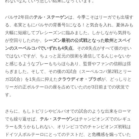
れないなんていう悲しい結果になっています。
バルサ2年目の
テル・ステーゲン
は、今季こそはリーガでも出場す
る、名実ともにバルサの背番号1になる！と気合を入れ、夏休みも
大幅に短縮してプレシーズンに臨みました。しかしながら気持ち
が空回りしたのか、
シーズン最初の公式戦となった欧州とスペイ
ンのスーペルコパでいずれも4失点
。その8失点がすべて彼のせい
ではないですが、ちょっと足元の技術を過信してるんじゃないか
と感じるようなプレーもちらほらあり、監督やファンの信頼は揺
らぎました。そして、その後の3試合（スーペルコパ第2戦とリー
ガ2試合）を1失点に抑えた
クラウディオ・ブラボ
が、どっしりと
リーガの正ポルテーロの座を占めていたのが3日前までの状況で
す。
さらに、もしトビリシやビルバオでの試合のような出来をローマ
でも繰り返せば、
テル・ステーゲン
はチャンピオンズでのレギュ
ラーも失うかもしれない、オリンピコでのチャンピオンズ初戦は
ドイツ人ポルテーロにとってのテストだ、と危機感を煽っていた