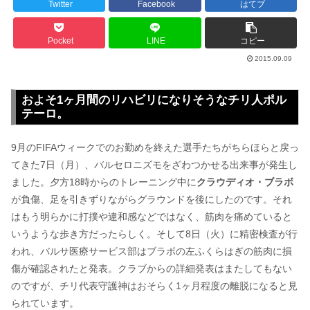
Twitter
Facebook
はてブ
Pocket
LINE
コピー
2015.09.09
およそ1ヶ月間のリハビリになりそうなチリ人ポル
テーロ。
9月のFIFAウィークでのお勤めを終えた選手たちがちらほらと戻っ
てきた7日（月）、バルセロニズモをざわつかせる出来事が発生し
ました。夕方18時からのトレーニング中に
クラウディオ・ブラボ
が負傷、足を引きずりながらグラウンドを後にしたのです。それ
はもう明らかに打撲や違和感などではなく、筋肉を痛めていると
いうような歩き方だったらしく。そして8日（火）に精密検査が行
われ、バルサ医療サービス部はブラボの左ふくらはぎの筋肉に損
傷が確認されたと発表。クラブからの詳細発表はまたしてもない
のですが、チリ代表守護神はおそらく1ヶ月程度の離脱になると見
られています。