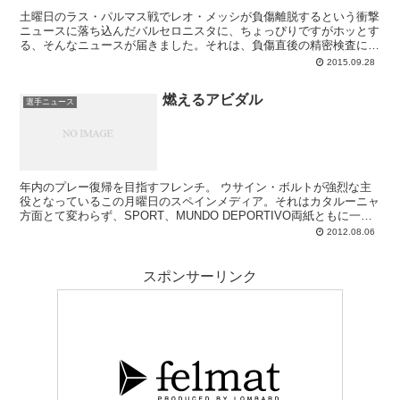
土曜日のラス・パルマス戦でレオ・メッシが負傷離脱するという衝撃
ニュースに落ち込んだバルセロニスタに、ちょっぴりですがホッとす
る、そんなニュースが届きました。それは、負傷直後の精密検査によ
って回復には7-8週間を要すると診断されたメッシの左ヒザでした
2015.09.28
が、8週間よりも7週間で済みそうな確率が高い＝11月21日のベルナ
ベウクラシコには十分間に合うであろう、というものです。今回は怪
燃えるアビダル
我によって、マドリー戦直前の国際Aマッチウィークに不参加となる
選手ニュース
であろうこともプラスに働きそうだということで、ベルナベウのピッ
チには充電とモチベーション十分のレオが戻ってくるだろうと予想さ
れています。
年内のプレー復帰を目指すフレンチ。 ウサイン・ボルトが強烈な主
役となっているこの月曜日のスペインメディア。それはカタルーニャ
方面とて変わらず、SPORT、MUNDO DEPORTIVO両紙ともに一面
の半分はボルトに割かれている...
2012.08.06
スポンサーリンク