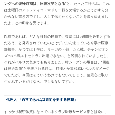
ングへの復帰時期は、回復次第となる
”と、たった二行のみ。これ
は土曜日のアトレティコ・マドリー戦を欠場するかどうかすら分
からない書き方ですし、大して伝えたくないことを渋々伝えまし
たよ、との印象を受けます。
以前であれば、どんな種類の怪我で、復帰には○週間を必要とする
だろう、と発表されていたのとはずいぶん違っている今季の医療
部報告。かつては丁寧に、リーガの○○戦、△△戦、チャンピオン
ズの○△戦エトセトラに出場できない、と説明されていましたし、
それがバルサの良さでもありました。昨シーズンの場合は、“回復
は経過次第”と発表される時は、打撲とか違和感レベルのダメージ
でしたが、今回はそういうわけでもないでしょう。猜疑心に取り
付かれているだけなら、申し訳ないですが。
代理人 「通常であれば3週間を要する怪我」
すっかり秘密体質になっているクラブ医療サービス部とは逆に、