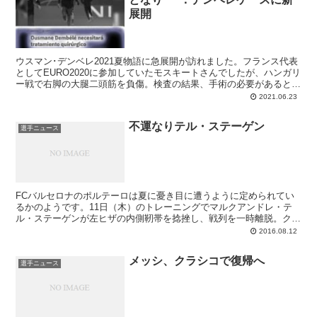
展開
ウスマン･デンベレ2021夏物語に急展開が訪れました。フランス代表
としてEURO2020に参加していたモスキートさんでしたが、ハンガリ
ー戦で右脚の大腿二頭筋を負傷。検査の結果、手術の必要があると判
り、回復には4ヶ月を要する見込みです。つまり復帰は順調にいって
2021.06.23
10月半ば～下旬。この夏に売ってしまうバルサの目論見は消える反
面、契約更新に傾く可能性もあるなど影響が気になるところです。
不運なりテル・ステーゲン
選手ニュース
FCバルセロナのポルテーロは夏に憂き目に遭うように定められてい
るかのようです。11日（木）のトレーニングでマルクアンドレ・テ
ル・ステーゲンが左ヒザの内側靭帯を捻挫し、戦列を一時離脱。クラ
ブはスーペルコパ第1戦（14日）を欠場、その後は「経過次第」とし
2016.08.12
ていますが、メディア情報によると回復には2-3週間を要する見込み
で、復帰は早くてリーガ第2節、通常で第3節となりそうです。
メッシ、クラシコで復帰へ
選手ニュース