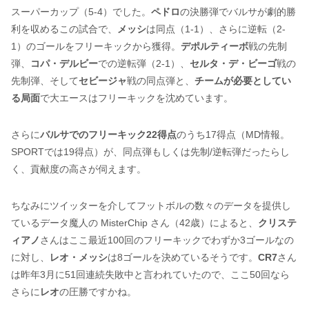
スーパーカップ（5-4）でした。
ペドロ
の決勝弾でバルサが劇的勝
利を収めるこの試合で、
メッシ
は同点（1-1）、さらに逆転（2-
1）のゴールをフリーキックから獲得。
デポルティーボ
戦の先制
弾、
コパ・デルビー
での逆転弾（2-1）、
セルタ・デ・ビーゴ
戦の
先制弾、そして
セビージャ
戦の同点弾と、
チームが必要としてい
る局面
で大エースはフリーキックを沈めています。
さらに
バルサでのフリーキック22得点
のうち17得点（MD情報。
SPORTでは19得点）が、同点弾もしくは先制/逆転弾だったらし
く、貢献度の高さが伺えます。
ちなみにツイッターを介してフットボルの数々のデータを提供し
ているデータ魔人の MisterChip さん（42歳）によると、
クリステ
ィアノ
さんはここ最近100回のフリーキックでわずか3ゴールなの
に対し、
レオ・メッシ
は8ゴールを決めているそうです。
CR7
さん
は昨年3月に51回連続失敗中と言われていたので、ここ50回なら
さらに
レオ
の圧勝ですかね。