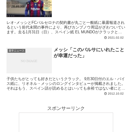
レオ･メッシとFCバルセロナの契約書が丸ごと一般紙に暴露報道され
るという前代未聞の事件により、再びカンプノウ周辺がざわついてい
ます。去る1月31日（日）、スペイン紙 EL MUNDOがクラックとク
ラブが2017年に結んだ現行の契約書のコピーを入手し、そこに記載
2021.02.02
されている数字、契約条件などを公表したわけですが･･･
メッシ「このバルサにいれたこと
選手ニュース
が幸運だった」
子供たちがとっても好きだというクラック。 9月30日付のエル・パイ
ス紙に、リオネル・メッシのロングインタビューが掲載されました。
それはもう、スペイン語が読めるとはいっても余裕ではない者にとっ
ては、長すぎるゼというほどのインタビ...
2012.10.02
スポンサーリンク