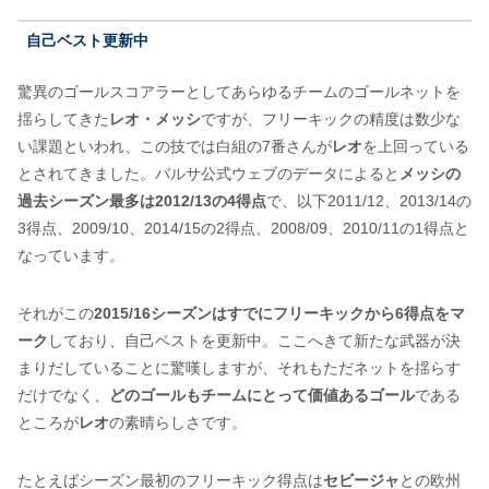
自己ベスト更新中
驚異のゴールスコアラーとしてあらゆるチームのゴールネットを
揺らしてきた
レオ・メッシ
ですが、フリーキックの精度は数少な
い課題といわれ、この技では白組の7番さんが
レオ
を上回っている
とされてきました。バルサ公式ウェブのデータによると
メッシの
過去シーズン最多は2012/13の4得点
で、以下2011/12、2013/14の
3得点、2009/10、2014/15の2得点、2008/09、2010/11の1得点と
なっています。
それがこの
2015/16シーズンはすでにフリーキックから6得点をマ
ーク
しており、自己ベストを更新中。ここへきて新たな武器が決
まりだしていることに驚嘆しますが、それもただネットを揺らす
だけでなく、
どのゴールもチームにとって価値あるゴール
である
ところが
レオ
の素晴らしさです。
たとえばシーズン最初のフリーキック得点は
セビージャ
との欧州