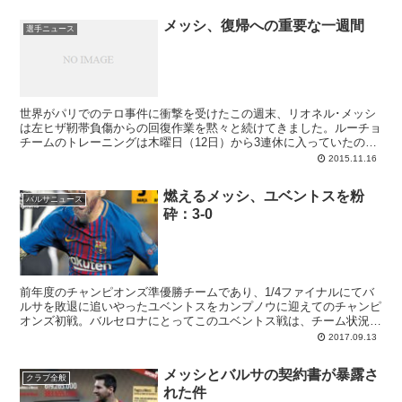
メッシ、復帰への重要な一週間
選手ニュース
世界がパリでのテロ事件に衝撃を受けたこの週末、リオネル･メッシ
は左ヒザ靭帯負傷からの回復作業を黙々と続けてきました。ルーチョ
チームのトレーニングは木曜日（12日）から3連休に入っていたの
で、メッシはフィリアル（Bチーム）のセッションに参加してのリハ
2015.11.16
ビリ継続。トップチームの選手がフィリアルのトレーニングに加わる
こと自体が非常に珍しいケースですし、しかもそれが世界最高選手と
燃えるメッシ、ユベントスを粉
なれば、カンテラーノの若者たちにとっても刺激となったことでしょ
バルサニュース
砕：3-0
う。残念ながらバルサBは日曜日のリーグ戦にまたもや敗れ（0-
1）、降格圏に入ってしまったのですが（涙）。
前年度のチャンピオンズ準優勝チームであり、1/4ファイナルにてバ
ルサを敗退に追いやったユベントスをカンプノウに迎えてのチャンピ
オンズ初戦。バルセロナにとってこのユベントス戦は、チーム状況を
確認するための試金石となっていました
2017.09.13
メッシとバルサの契約書が暴露さ
クラブ全般
れた件