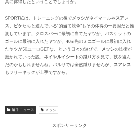
真に体得したということでしょうか。
SPORT紙は、トレーニングの後で
メッシ
がネイマールや
スアレ
ス
、
ピケ
たちと遊んでいる“的当て競争”もその体得の一要因だと推
測しています。クロスバーに最初に当てたヤツが、バスケットの
ゴールに最初に入れたヤツが、40m先のミニゴールに最初に入れ
たヤツが50ユーロGETな、という日々の遊びで、
メッシ
の技術が
磨かれていった説。
ネイ
や
ルイシート
の蹴り方を見て、技を盗ん
だのかもしれませんね。バルサでは全然蹴りませんが、
スアレス
もフリーキックが上手ですから。
選手ニュース
メッシ
スポンサーリンク