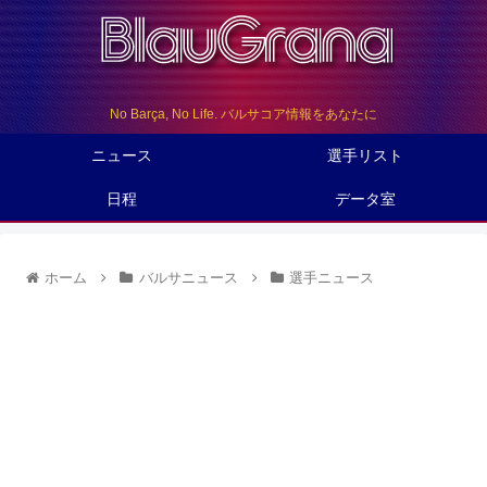
No Barça, No Life. バルサコア情報をあなたに
ニュース
選手リスト
日程
データ室
ホーム
バルサニュース
選手ニュース