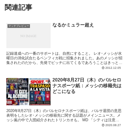
関連記事
なるかミュラー超え
マッチプレビュー
記録達成への一番のサポートは、自然にすること。 レオ･メッシが水
曜日の消化試合たるベンフィカ戦に招集されました。あのメッシが招
集されたのだから、先発でピッチに出てくるであろうことはきっと間
違いない。チャンピオンズ生き残りの懸か...
2012.12.05
2020年8月27日（木）のバルセロ
スポーツ紙
ナスポーツ紙：メッシの移籍先は
どこになる
2020年8月27日（木）のバルセロナスポーツ紙は、バルサ退団の意思
表明をしたレオ･メッシの移籍先に関する話題がメインニュース。メ
ッシ嵐の中で入団紹介されたトリンカオも。 MD 「シティは注意深
く待つ」 ...
2020.08.27