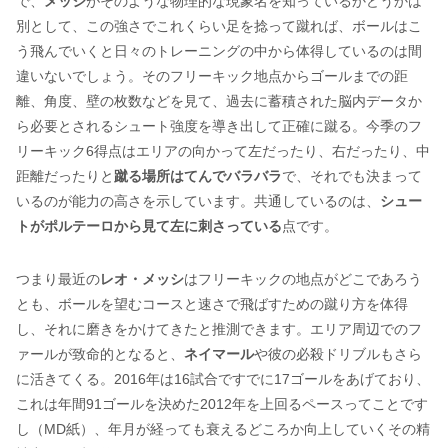
で、
メッシ
がそのような物理的な現象名を知っているかどうかは
別として、この強さでこれくらい足を捻って蹴れば、ボールはこ
う飛んでいくと日々のトレーニングの中から体得しているのは間
違いないでしょう。そのフリーキック地点からゴールまでの距
離、角度、壁の枚数などを見て、過去に蓄積された脳内データか
ら必要とされるシュート強度を導き出して正確に蹴る。今季のフ
リーキック6得点はエリアの向かって左だったり、右だったり、中
距離だったりと
蹴る場所はてんでバラバラ
で、それでも決まって
いるのが能力の高さを示しています。共通しているのは、
シュー
トがポルテーロから見て左に刺さっている
点です。
つまり最近の
レオ・メッシ
はフリーキックの地点がどこであろう
とも、ボールを望むコースと速さで飛ばすための蹴り方を体得
し、それに磨きをかけてきたと推測できます。エリア周辺でのフ
ァールが致命的となると、
ネイマール
や彼の必殺ドリブルもさら
に活きてくる。2016年は16試合ですでに17ゴールをあげており、
これは年間91ゴールを決めた2012年を上回るペースってことです
し（MD紙）、年月が経っても衰えるどころか向上していくその精