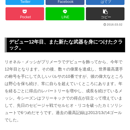
Twitter
Facebook
はてブ
Pocket
LINE
コピー
2016.03.02
デビュー12年目、また新たな武器を身につけたクラ
ック。
リオネル・メッシがプリメーラでデビューを飾ってから、今年で
12年目となります。その後、数々の偉業を達成し、世界最高選手
の称号を手にして久しいバルサの10番ですが、彼の偉大なところ
は野心を保ち続け、常に自らを超えていくところにあります。年
を経るごとに得点のレパートリーを増やし、成長を続けているメ
ッシ。今シーズンはフリーキックでの得点が目立って増えていま
して、先日のセビージャ戦でセルヒオ・リコを破ったカミソリシ
ュートで6つめだそうです。過去の最高記録は2012/13の4ゴール
でした。