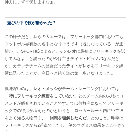
神力にまず平伏しますなぁ。
遊びの中で技が磨かれた？
この様子だと、我らの大エースは、フリーキック部門においても
フットボル界有数の名手となりそうです（既になっている、が正
解か）。SPORT紙によると、その
レオ
に最初にフリーキックを試
してみなよ、と誘ったのが今は亡き
ティト・ビラノバ
なんだと
か。カデッテチームの監督だった
ティト
が
レオ
をフリーキック練
習に誘ったことが、今日へと続く道の第一歩となりました。
興味深いのは、
レオ・メッシ
がチームトレーニングにおいては
「
特にフリーキック練習をしていない
」とのチーム内の人物のコ
メントが紹介されていることです。では何故今になってフリーキ
ックでの得点が増えたのかというと、ロッカールーム内にいて彼
をよく知る人物曰く、「
回転を理解したんだ
」とのこと。昨季は
フリーキックから2得点でしたし、例のマグヌス効果をここへきて