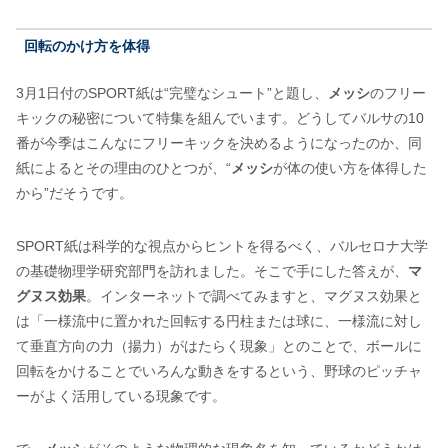
回転のかけ方を体得
3月1日付のSPORT紙は“完璧なシュート”と題し、
メッシ
のフリー
キックの秘密について特集を組んでいます。どうしてバルサの10
番が今季はこんなにフリーキックを決めるようになったのか、同
紙によるとその理由のひとつが、“
メッシ
が体の使い方を体得した
から”だそうです。
SPORT紙は科学的な視点からヒントを得るべく、バルセロナ大学
の基礎物理学研究部門を訪れました。そこで手にした答えが、
マ
グヌス効果
。インターネットで調べてみますと、マグヌス効果と
は「一様流中に置かれた回転する円柱または球に、一様流に対し
て垂直方向の力（揚力）がはたらく現象」とのことで、ボールに
回転をかけることでいろんな動きをするという、野球のピッチャ
ーがよく活用している現象です。