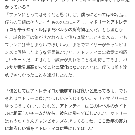
かっている？
「ファンにとってはそうだと思うけど、
僕らにとってはNO
だよ。
僕らの価値はそういったものの上にあるし、
マドリーとアトレテ
ィコが争うタイトルはまだバルサの所有物
なんだ。もし望むな
ら、試合終了の笛が吹かれるまで僕らは騒ぐことも出来る。でも
ファンには苦しまないでほしいね。まるでマドリーがチャンピオ
ンズに優勝したような雰囲気だけど、アトレティコは敬意に相応
しいチームだ。すばらしい試合が見れることを期待してるよ。
バ
ルサが世界最高だってことに変化はない
けれどね。僕らは誰も達
成できなかったことを達成したんだ」
「
僕としてはアトレティコが優勝すれば良いと思ってる
よ。でも
それはマドリーに負けてほしいからじゃない。そりゃマドリーに
勝ってほしくはないけれど、
アトレティコはこのレベルのタイト
ルに相応しいチームだから、彼らに勝ってほしい
んだ。マドリー
はもうたくさんチャンピオンズを持ってるしね。
ここ数年の努力
に相応しい賞をアトレティコに手にしてほしい
」