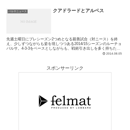
クアドラードとアルベス
バルサニュース
先週土曜日にプレシーズン2つめとなる親善試合（対ニース）を終
え、少しずつながらも姿を現しつつある2014/15シーズンのルーチョ
バルサ。4-3-3をベースとしながらも、戦術引き出しを多く持ちたい
とする監督は3-2-2の導入を目指していると言われていて、そのため
2014.08.05
に求められるのが右サイドを縦横無尽に駆け回れる選手、ファン･ギ
ジェルモ･クアドラードです。ここまでは両クラブの綱引き（交渉）
がこう着状態となっていましたが、選手がバケーションから戻ってく
スポンサーリンク
る今週は、なんらかの動きも期待されます。一方でバルサではエンリ
ケとアルベスによる面談があり、こちらもまた今後の補強活動に影響
を及ぼす案件です。