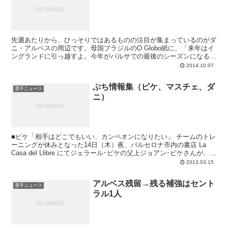
先週あたりから、ひっそりではあるものの注目が集まっているのがダ
ニ・アルベスの周辺です。母国ブラジルのO Globo紙に、「来年はイ
ングランドに引っ越すよ。今年がバルサでの最後のシーズンになるだ
ろう」とのインタビュー記事が掲載されたのが10月1日（水）のこ
2014.10.07
と。アンドニ・スビサレッタもダニとの契約は2015年までだと強調
していましたので特に驚きもなかったのですが、現実はそれとは異な
ぷち情報集（ピケ、マスチェ、ダ
り、クラブとアルベスは2016年までの契約延長で合意寸前だという
選手ニュース
ニ）
のがSPORT紙です。
■ピケ「相手はどこでもいい、カンペオンになりたい」 チームのトレ
ーニングが休みとなった14日（木）夜、バルセロナ市内の書店 La
Casa del Llibre にてジェラール･ピケの父上ジョアン･ピケさんが、自
身2冊目となる小説 F...
2013.03.15
アルベス残留→残る補強はセント
選手ニュース
ラル1人