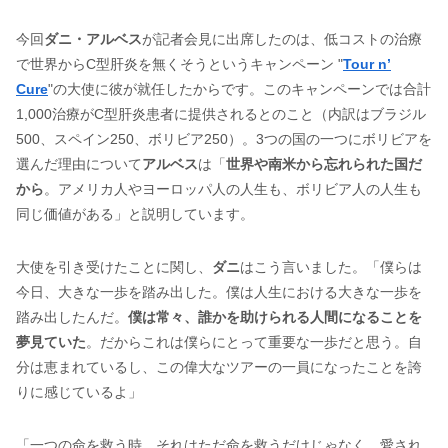
今回
ダニ・アルベス
が記者会見に出席したのは、低コストの治療
で世界からC型肝炎を無くそうというキャンペーン "
Tour n’
Cure
"の大使に彼が就任したからです。このキャンペーンでは合計
1,000治療がC型肝炎患者に提供されるとのこと（内訳はブラジル
500、スペイン250、ボリビア250）。3つの国の一つにボリビアを
選んだ理由について
アルベス
は「
世界や南米から忘れられた国だ
から
。アメリカ人やヨーロッパ人の人生も、ボリビア人の人生も
同じ価値がある」と説明しています。
大使を引き受けたことに関し、
ダニ
はこう言いました。「僕らは
今日、大きな一歩を踏み出した。僕は人生における大きな一歩を
踏み出したんだ。
僕は常々、誰かを助けられる人間になることを
夢見ていた
。だからこれは僕らにとって重要な一歩だと思う。自
分は恵まれているし、この偉大なツアーの一員になったことを誇
りに感じているよ」
「一つの命を救う時、それはただ命を救うだけじゃなく、愛され