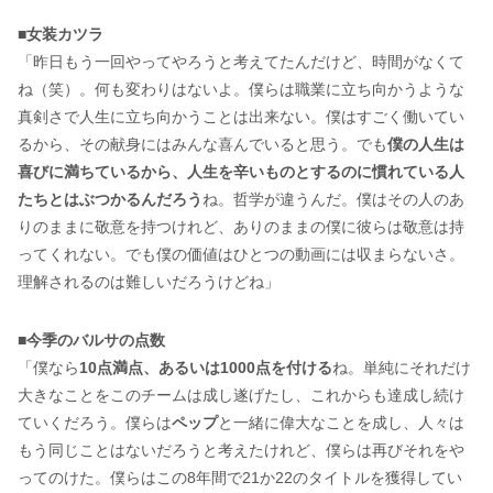
■
女装カツラ
「昨日もう一回やってやろうと考えてたんだけど、時間がなくて
ね（笑）。何も変わりはないよ。僕らは職業に立ち向かうような
真剣さで人生に立ち向かうことは出来ない。僕はすごく働いてい
るから、その献身にはみんな喜んでいると思う。でも
僕の人生は
喜びに満ちているから、人生を辛いものとするのに慣れている人
たちとはぶつかるんだろう
ね。哲学が違うんだ。僕はその人のあ
りのままに敬意を持つけれど、ありのままの僕に彼らは敬意は持
ってくれない。でも僕の価値はひとつの動画には収まらないさ。
理解されるのは難しいだろうけどね」
■
今季のバルサの点数
「僕なら
10点満点、あるいは1000点を付ける
ね。単純にそれだけ
大きなことをこのチームは成し遂げたし、これからも達成し続け
ていくだろう。僕らは
ペップ
と一緒に偉大なことを成し、人々は
もう同じことはないだろうと考えたけれど、僕らは再びそれをや
ってのけた。僕らはこの8年間で21か22のタイトルを獲得してい