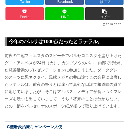
Twitter
Facebook
はてブ
Pocket
LINE
コピー
2016.05.25
今年のバルサは1000点だったとラテラル。
前夜の二冠フィエスタのスピーチでバルセロニスタを盛り上げた
ダニ・アルベスが24日（火）、カンプノウのパルコ内部で行われ
た慈善活動のプレゼンテーションに参加しました。ダークグレー
のスーツに黒ネクタイ、黒縁メガネの井出達でこの会見に出席し
たラテラルは、前夜の祭りとは違って真剣な口調で報道陣の質問
に応じていましたが、そこはアルベス。メディアが食いつくフレ
ーズを幾つも出していまして、うち「将来のことは分からない」
との一節をバルセロナのスポーツ紙が揃って取り上げています。
C型肝炎治療キャンペーン大使