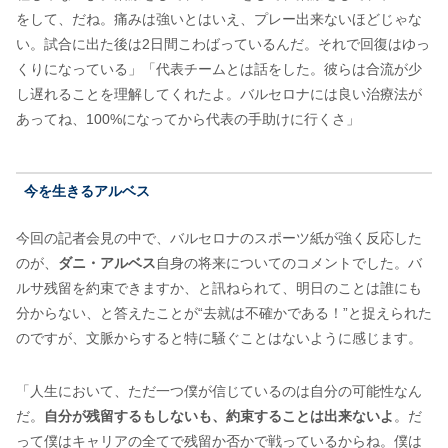
をして、だね。痛みは強いとはいえ、プレー出来ないほどじゃな
い。試合に出た後は2日間こわばっているんだ。それで回復はゆっ
くりになっている」「代表チームとは話をした。彼らは合流が少
し遅れることを理解してくれたよ。バルセロナには良い治療法が
あってね、100%になってから代表の手助けに行くさ」
今を生きるアルベス
今回の記者会見の中で、バルセロナのスポーツ紙が強く反応した
のが、
ダニ・アルベス
自身の将来についてのコメントでした。バ
ルサ残留を約束できますか、と訊ねられて、明日のことは誰にも
分からない、と答えたことが“去就は不確かである！”と捉えられた
のですが、文脈からすると特に騒ぐことはないように感じます。
「人生において、ただ一つ僕が信じているのは自分の可能性なん
だ。
自分が残留するもしないも、約束することは出来ないよ
。だ
って僕はキャリアの全てで残留か否かで戦っているからね。僕は