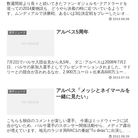
数週間前より長々と続いてきたファン･ギジェルモ･クアドラードを
巡っての2014夏物語も、どうやら決着の時に近づいているようで
す。ムンディアルで決勝戦、あるいは3位決定戦をプレーしたレオ･
メッシ、ハビエル･マスチェラーノ、ダニ･アルベス、そしてネイマ
2014.08.06
ールがチームに合流した5日（火）、ブラジル人ラテラルはさっそく
ルイス･エンリケと個別面談を実施。そしてアルベスが残留すること
アルベス5周年
で両者は合意し、彼の後釜として獲得する計画だったクアドラードか
選手ニュース
らバルサは撤退、補強はセントラルに絞ることになった、という話で
す。
7月2日でバルサ入団会見から丸5年。 ダニ･アルベスは2008年7月2
日、バルサの新加入選手としてプレゼンテーションされました。マド
リーとの競合が言われるなか、2,900万ユーロ＋出来高600万ユーロ
でセビージャから移籍。そういえばそ...
2013.07.03
アルベス「メッシとネイマールを
選手ニュース
一緒に見たい」
こちらも独自のコメントが楽しい選手。 今週はミッドウィークに試
合がないため、バルサ選手のスポンサー関係活動やら、メディア露出
が増えています。地元のラジオ局RAC1の番組"Tu diràs"に出演し、現
在のチーム状況その他あれこ...
2012.09.26