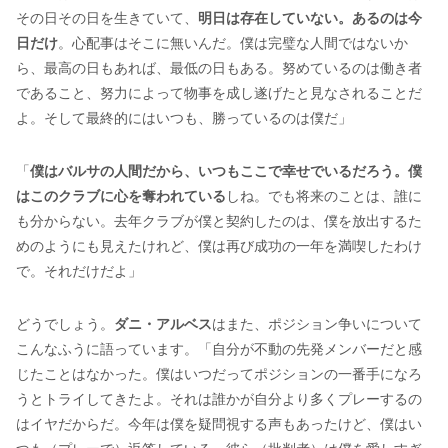
その日その日を生きていて、
明日は存在していない。あるのは今
日だけ
。心配事はそこに無いんだ。僕は完璧な人間ではないか
ら、最高の日もあれば、最低の日もある。努めているのは働き者
であること、努力によって物事を成し遂げたと見なされることだ
よ。そして最終的にはいつも、勝っているのは僕だ」
「
僕はバルサの人間だから、いつもここで幸せでいるだろう。僕
はこのクラブに心を奪われている
しね。でも将来のことは、誰に
も分からない。去年クラブが僕と契約したのは、僕を放出するた
めのようにも見えたけれど、僕は再び成功の一年を満喫したわけ
で。それだけだよ」
どうでしょう。
ダニ・アルベス
はまた、ポジション争いについて
こんなふうに語っています。「自分が不動の先発メンバーだと感
じたことはなかった。僕はいつだってポジションの一番手になろ
うとトライしてきたよ。それは誰かが自分より多くプレーするの
はイヤだからだ。今年は僕を疑問視する声もあったけど、僕はい