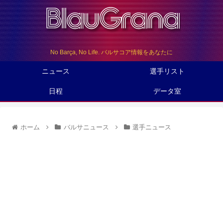
No Barça, No Life. バルサコア情報をあなたに
ニュース
選手リスト
日程
データ室
ホーム
バルサニュース
選手ニュース