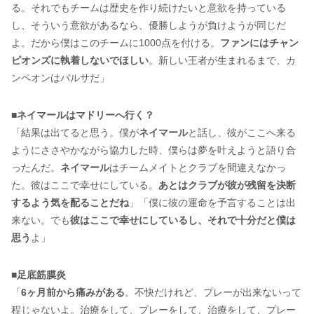
る。それでもチームは歴史を作り続けたいと意欲を持っている
し、そういう意欲があるなら、優勝しようが負けようが同じだ
よ。だから僕はこのチームに1000点を付ける。
ファンにはチャン
ピオンズに執着しないでほしい
。新しい王者が生まれるまで、カ
ンペオンはバルサだ」
■
ネイマールはマドリーへ行く？
「結果は出てると思う。僕が
ネイマール
と話し、彼がここへ来る
ようにささやかながら協力した時、僕らは夢を叶えようと語り合
ったんだ。
ネイマール
はチームメイトとクラブを間違えなかっ
た。彼はここで幸せにしている。
あとはクラブが彼が残留を決断
するよう気を配ることだね
」「僕に彼の運命を予言することは出
来ない。でも
彼はここで幸せにしているし、それで十分だと僕は
思う
よ」
■
足底筋膜炎
「
6ヶ月前から痛みがある
。不快だけれど、プレーが出来ないって
程じゃないよ。治療をして、プレーをして、治療をして、プレー