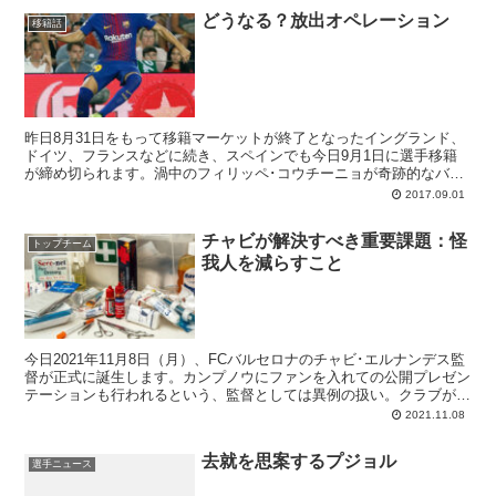
考えればラテラルになりそうですが、ここ数日は中盤のアンドレ・ゴ
どうなる？放出オペレーション
メスの名前が頻繁に登場しており、しばらくは引っ張られそうな雰囲
移籍話
気です。
昨日8月31日をもって移籍マーケットが終了となったイングランド、
ドイツ、フランスなどに続き、スペインでも今日9月1日に選手移籍
が締め切られます。渦中のフィリッペ･コウチーニョが奇跡的なバル
サ移籍となるのか、それはそれで気になるのですが、その可否にかか
2017.09.01
わらずどうにかせねばならないのが
チャビが解決すべき重要課題：怪
トップチーム
我人を減らすこと
今日2021年11月8日（月）、FCバルセロナのチャビ･エルナンデス監
督が正式に誕生します。カンプノウにファンを入れての公開プレゼン
テーションも行われるという、監督としては異例の扱い。クラブがい
かに彼に期待してるか分かります。伝説的英雄がクラブの窮地を救う
2021.11.08
べくテクニコとなって帰還するのですから当然か。そんなチャビの前
には数多くの課題が積み上がっており、多発する負傷者もその一つで
去就を思案するプジョル
す。
選手ニュース