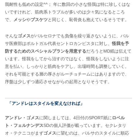
我耐性も低めの設定^^； 年に数回の小さな怪我は特に珍しくはな
いですけれど、筋肉系トラブルが多いのは少々気になるところ
で、
メッシ
や
ブスケツ
と同じく、恥骨炎も抱えているそうです。
そんな
ゴメス
がバルセロナでも負傷を繰り返さないように、バル
サ医療部はポルトガル代表セントロカンピスタに対し、
怪我を予
防するためのスペシャルプランを用意する
だろうとMD紙は伝えて
います。怪我をしてから治すのではなく、怪我をしないように注
意を払い、しっかりと筋肉をケアし、出場時間も調整していく。
それを可能とする層の厚さがルーチョチームにはありますので、
序盤は少しずつ適応させながらの起用となりそうです。
「アンドレはスタイルを変えなければ」
アンドレ・ゴメス
に関しましては、4日付のSPORT紙に
ロベル
ト・フェルナンデス
SDの個人評価が載っています。セクレタリ
オ・テクニコがまず
ゴメス
に望むのは、バルサのスタイルに順応