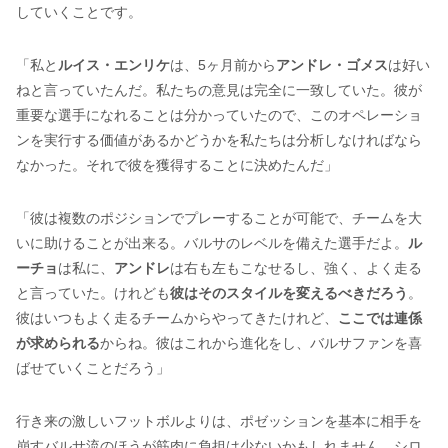
していくことです。
「私と
ルイス・エンリケ
は、5ヶ月前から
アンドレ・ゴメス
は好い
ねと言っていたんだ。私たちの意見は完全に一致していた。彼が
重要な選手になれることは分かっていたので、このオペレーショ
ンを実行する価値があるかどうかを私たちは分析しなければなら
なかった。それで彼を獲得することに決めたんだ」
「彼は複数のポジションでプレーすることが可能で、チームを大
いに助けることが出来る。バルサのレベルを備えた選手だよ。
ル
ーチョ
は私に、
アンドレ
は右も左もこなせるし、強く、よく走る
と言っていた。けれども
彼はそのスタイルを変えるべきだろう
。
彼はいつもよく走るチームからやってきたけれど、
ここでは連係
が求められる
からね。彼はこれから進化をし、バルサファンを喜
ばせていくことだろう」
行き来の激しいフットボルよりは、ポゼッションを基本に相手を
崩すバルサ流のほうが筋肉に負担は少ないかもしれません。シロ