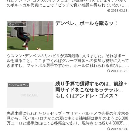
れたアンドレ･ゴメスのインタビューが反響を呼んでいます。バルサ
のポルトガル代表はここで「ピッチで良い感覚を得られていないし、
自分に出来ることを楽しめていない」と告白...
2018.03.13
デンベレ、ボールを蹴るッ！
選手ニュース
ウスマン･デンベレのリハビリが第3段階に入りました。それはボー
ルを蹴ること。ここまでくればグループ練習への参加も視野に入って
きますし、フットボル選手ですから。ボールに触れられる喜びは、回
復への士気をブーストさせていることでしょう。デンベレ本人は「2
2017.11.28
週間以内にグループとトレーニングしてるだろう」と語っています。
残り予算で獲得するのは、前線＋
バルサニュース
両サイドをこなせるラテラル…
もしくはアンドレ・ゴメス？
先週木曜に行われたジョゼップ・マリア・バルトメウ会長の年度末会
見から、FCバルセロナがこの夏に使える補強額は例年のように6,000
万ユーロと選手放出による移籍金であり、現時点では残り4,300万ユ
ーロとなっていることが判明しました。セントラル補強はウムティテ
2016.07.04
ィのみとのことなので、残る補強ポジションは前線とどこか。普通に