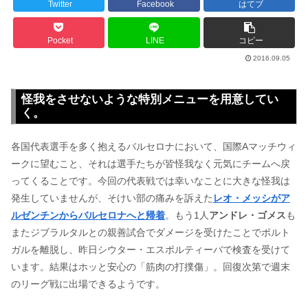
Twitter
Facebook
はてブ
Pocket
LINE
コピー
2016.09.05
怪我をさせないような特別メニューを用意してい
く。
各国代表選手を多く抱えるバルセロナにおいて、国際Aマッチウィ
ークに望むこと、それは選手たちが皆怪我なく元気にチームへ戻
ってくることです。今回の代表戦では幸いなことに大きな怪我は
発生していませんが、そけい部の痛みを訴えた
レオ・メッシがア
ルゼンチンからバルセロナへと帰着
。もう1人
アンドレ・ゴメス
も
またジブラルタルとの親善試合でダメージを受けたことでポルト
ガルを離脱し、昨日シウター・エスポルティーバで検査を受けて
います。結果はホッと安心の「筋肉の打撲傷」。回復次第で週末
のリーグ戦に出場できるようです。