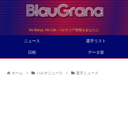
No Barça, No Life. バルサコア情報をあなたに
ニュース
選手リスト
日程
データ室
ホーム
バルサニュース
選手ニュース