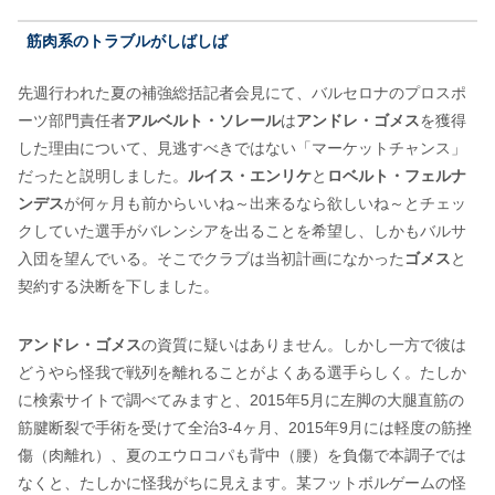
筋肉系のトラブルがしばしば
先週行われた夏の補強総括記者会見にて、バルセロナのプロスポ
ーツ部門責任者
アルベルト・ソレール
は
アンドレ・ゴメス
を獲得
した理由について、見逃すべきではない「マーケットチャンス」
だったと説明しました。
ルイス・エンリケ
と
ロベルト・フェルナ
ンデス
が何ヶ月も前からいいね～出来るなら欲しいね～とチェッ
クしていた選手がバレンシアを出ることを希望し、しかもバルサ
入団を望んでいる。そこでクラブは当初計画になかった
ゴメス
と
契約する決断を下しました。
アンドレ・ゴメス
の資質に疑いはありません。しかし一方で彼は
どうやら怪我で戦列を離れることがよくある選手らしく。たしか
に検索サイトで調べてみますと、2015年5月に左脚の大腿直筋の
筋腱断裂で手術を受けて全治3-4ヶ月、2015年9月には軽度の筋挫
傷（肉離れ）、夏のエウロコパも背中（腰）を負傷で本調子では
なくと、たしかに怪我がちに見えます。某フットボルゲームの怪