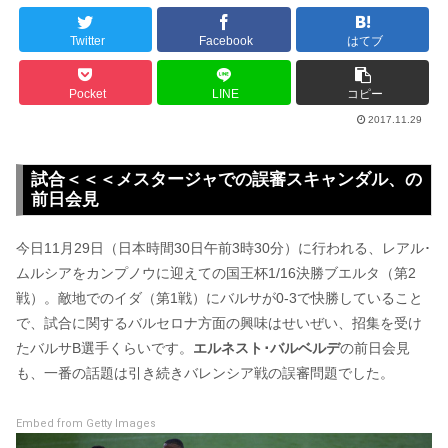
Twitter
Facebook
はてブ
Pocket
LINE
コピー
2017.11.29
試合＜＜＜メスタージャでの誤審スキャンダル、の
前日会見
今日11月29日（日本時間30日午前3時30分）に行われる、レアル･
ムルシアをカンプノウに迎えての国王杯1/16決勝ブエルタ（第2
戦）。敵地でのイダ（第1戦）にバルサが0-3で快勝していること
で、試合に関するバルセロナ方面の興味はせいぜい、招集を受け
たバルサB選手くらいです。
エルネスト･バルベルデ
の前日会見
も、一番の話題は引き続きバレンシア戦の誤審問題でした。
Embed from Getty Images