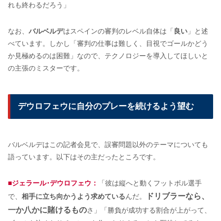
れも終わるだろう」
なお、
バルベルデ
はスペインの審判のレベル自体は「
良い
」と述
べています。しかし「審判の仕事は難しく、目視でゴールかどう
か見極めるのは困難」なので、テクノロジーを導入してほしいと
の主張のミスターです。
デウロフェウに自分のプレーを続けるよう望む
バルベルデはこの記者会見で、誤審問題以外のテーマについても
語っています。以下はその主だったところです。
■ジェラール･デウロフェウ：
「彼は縦へと動くフットボル選手
ドリブラーなら、
で、
相手に立ち向かうよう求めている
んだ。
一か八かに賭けるもの
さ」「勝負が成功する割合が上がって、