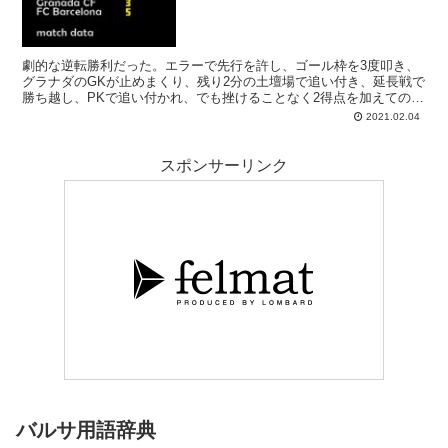
劇的な逆転勝利だった。エラーで先行を許し、ゴール枠を3度叩き、
グラナダのGKが止めまくり、残り2分の土壇場で追い付き、延長戦で
勝ち越し、PKで追い付かれ、でも挫けることなく2得点を加えての勝
利（3-5）―。何シーズンに一度であろう興奮の試合を制し、見事コ
2021.02.04
パ準決勝への切符を手に入れたことはクーマンチームにとって大きな
収穫となるだろう。なにがなんでも勝つんだという魂を感じられた好
ゲーム。見る方も疲れたが、久々に叫んでしまう試合だった。グリー
スポンサーリンク
ズマン、メッシ、アルバ、グッジョブ。
バルサ用語辞典