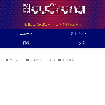
No Barça, No Life. バルサコア情報をあなたに
ニュース
選手リスト
日程
データ室
ホーム
バルサニュース
前日会見