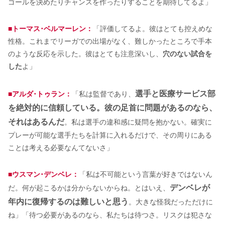
ゴールを決めたりチャンスを作ったりすることを期待してるよ」
■トーマス･ベルマーレン：
「評価してるよ。彼はとても控えめな
性格。これまでリーガでの出場がなく、難しかったところで手本
のような反応を示した。彼はとても注意深いし、
穴のない試合を
した
よ」
選手と医療サービス部
■アルダ･トゥラン：
「私は監督であり、
を絶対的に信頼している。彼の足首に問題があるのなら、
それはあるんだ
。私は選手の違和感に疑問を抱かない。確実に
プレーが可能な選手たちを計算に入れるだけで、その周りにある
ことは考える必要なんてないさ」
■ウスマン･デンベレ：
「私は不可能という言葉が好きではないん
デンベレが
だ。何が起こるかは分からないからね。とはいえ、
年内に復帰するのは難しいと思う
。大きな怪我だっただけに
ね」「待つ必要があるのなら、私たちは待つさ。リスクは犯さな