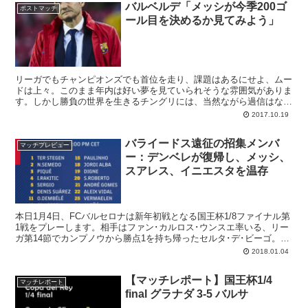
バルベルデ「メッシが今季200ゴ
ポストマッチ
ール目を決めるか見てみよう」
リーガでもチャンピオンズでも首位を走り、課題はあるにせよ、ムー
ドは上々。このまま年内は好い夢を見ていられそうな雰囲気がありま
す。しかし勝負の世界を生きるチングリには、当然ながら過信はな
い。オリンピアコスに3-1と快勝し、1/8 Final へと大きく前進したあ
2017.10.19
とも、兜の緒を締めこう語っています。
バライードス遠征の招集メンバ
マッチプレビュー
ー：デンベレが復帰し、メッシ、
スアレス、イニエスタを温存
本日1月4日、FCバルセロナは新年初戦となる国王杯1/8ファイナル第
1戦をプレーします。相手はファン･カルロス･ウンスエ率いる、リー
ガ第14節でカンプノウから勝点1を持ち帰ったセルタ･デ･ビーゴ。お
楽しみは9月から戦線離脱していたウスマン･デンベレが招集リスト
2018.01.04
に復帰したことです。
【マッチレポート】国王杯1/4
マッチレポート
final グラナダ 3-5 バルサ