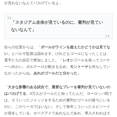
が見れないなんてバカげているよ」
「スタジアム全体が見ているのに、審判が見てい
ないなんて」
自らの位置からは、「
ボールがラインを超えたかどうかは見てな
い
」とバルサ監督は認めます。けれどもゴールになったことは、
選手たちの反応で察知しました。「
レオ
がゴールを祝ってコーナ
ーへ向かい、ポルテーロが動きを止め、
モントーヤ
も何もしてい
なかったからね。
あれがゴールだと分かった
」
「
大きな影響のある試合で、重要なプレーを審判が見ていないの
はバカげてる
。4万人がゴールだと知ってたんだ。ヨーロッパ戦で
は、そういったジャッジをするための審判がゴールの後ろにいる
のに、このリーガではいない。そして毎年こういったエピソード
が発生している。ホークアイであれなんであれ、導入されればそ