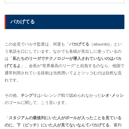
バカげてる
この会見でバルサ監督は、何度も「
バカげてる
（absurdo)」とい
う単語を口にしています。なかでも各紙が見出しに使っているの
は「
私たちのリーガでテクノロジーが導入されていないのはバカ
げてるよ
」。会長が“世界最高のリーグ”と自負するのなら、他国で
通常利用されている技術は当然用いてよとツッコむのは自然な流
れです。
その他、
チングリ
はバレンシア戦で認められなかった
レオ･メッシ
のゴールに関して、こう言います。
「
スタジアムの最後列にいた人がボールが入ったことを見ている
のに、下（ピッチ）にいた人が見てないなんてバカげてる
。審判