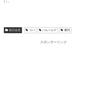
い」
前日会見
コパ
バルベルデ
審判
スポンサーリンク