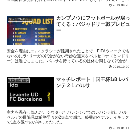
チャンピオンズ決戦前に、ラ･リーガのタイトルを手にすることがチ
2019.04.23
ームの共通認識です。
カンプノウにフットボールが戻っ
マッチプレビュー
てくる：バジャドリー戦プレビュ
ー
安全を理由にエル･クラシコが延期されたことで、FIFAウィークでも
ないのにラ･リーガの試合がない奇妙な週末をバルセロナ（とマドリ
ー）は過ごしました。バルサを待っているのは休む間もなく試合が連
続する7日間（バジャドリー、レバンテ、スラビア･プラハ）であ
2019.10.29
り、その一つめとなる“プセラ”戦ではローテーションがあると見られ
ています（アルトゥールが招集外）。
マッチレポート｜国王杯1/8 レバ
マッチレポート
ンテ 2-1 バルサ
主力を温存し臨んだ、シウタ･デ･バレンシアでのレバンテ戦。バル
ベルデの目論見は前半早々の2失点で崩れ、終盤のペナルティキック
で1点を返すのがやっとだった。
2019.01.11